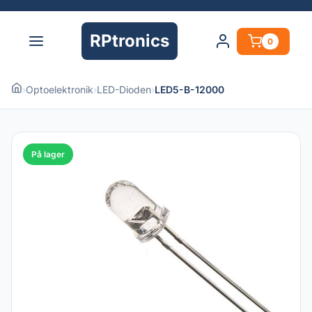
RPtronics
0
›
Optoelektronik
›
LED-Dioden
›
LED5-B-12000
På lager