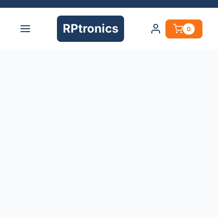
RPtronics
0