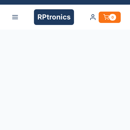
RPtronics
0