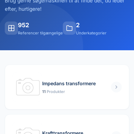
Brug gerne søgemaskinen til at finde det, du leder
efter, hurtigere!
952
2
Referencer tilgængelige
Underkategorier
Impedans transformere
11
Produkter
Krafttransformere