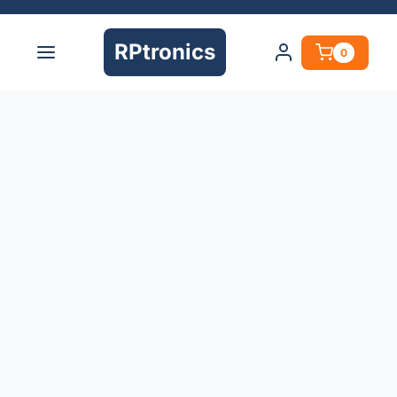
RPtronics
0