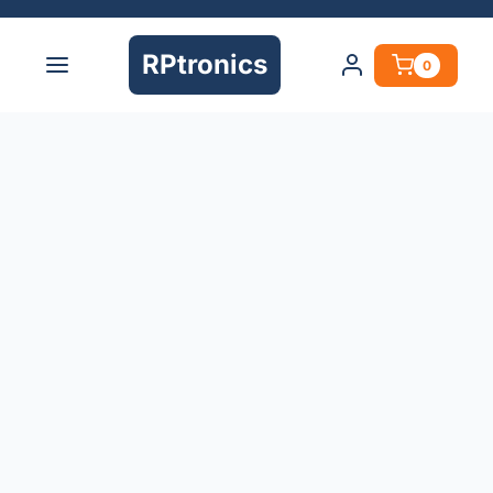
RPtronics
0