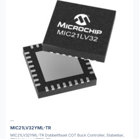
--
MIC21LV32YML-TR
MIC21LV32YML-TR Dobbeltfaset COT Buck Controller, Stabelbar,