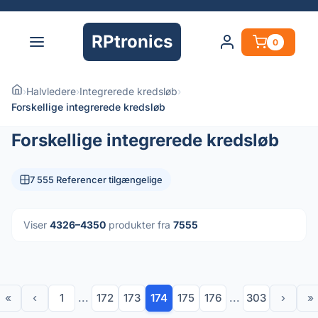
RPtronics
0
›
Halvledere
›
Integrerede kredsløb
›
Forskellige integrerede kredsløb
Forskellige integrerede kredsløb
7 555 Referencer tilgængelige
Viser
4326–4350
produkter fra
7555
«
‹
1
...
172
173
174
175
176
...
303
›
»