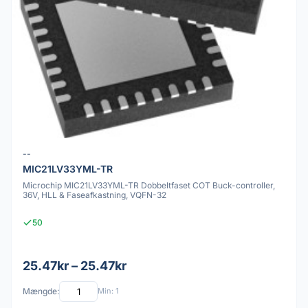
--
MIC21LV33YML-TR
Microchip MIC21LV33YML-TR Dobbeltfaset COT Buck-controller,
36V, HLL & Faseafkastning, VQFN-32
50
25.47kr – 25.47kr
Mængde:
Min: 1