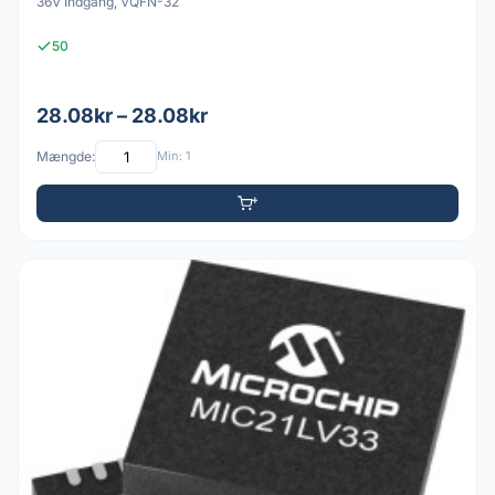
36V Indgang, VQFN-32
50
28.08kr – 28.08kr
Mængde:
Min: 1