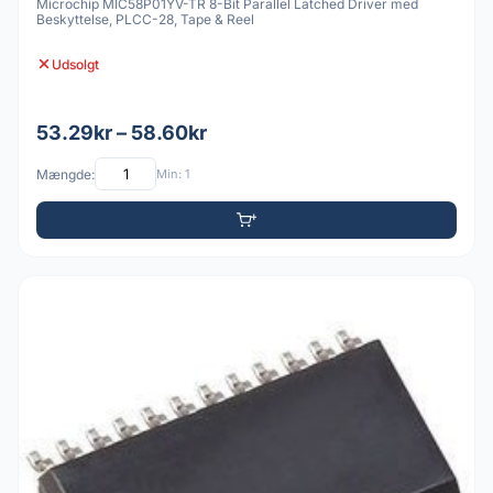
Microchip MIC58P01YV-TR 8-Bit Parallel Latched Driver med
Beskyttelse, PLCC-28, Tape & Reel
Udsolgt
53.29kr – 58.60kr
Mængde:
Min: 1