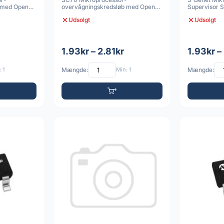
 med Open-
overvågningskredsløb med Open-
Supervisor 
Drain-nulstillingsudga
Reset
Udsolgt
Udsolgt
1.93kr – 2.81kr
1.93kr –
 1
Mængde:
Min: 1
Mængde: