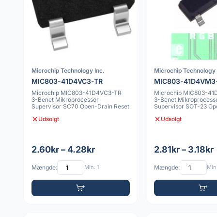
Microchip Technology Inc.
Microchip Technology 
MIC803-41D4VC3-TR
MIC803-41D4VM3
Microchip MIC803-41D4VC3-TR
Microchip MIC803-4
3-Benet Mikroprocessor
3-Benet Mikroprocess
Supervisor SC70 Open-Drain Reset
Supervisor SOT-23 Op
Reset
Udsolgt
Udsolgt
2.60kr – 4.28kr
2.81kr – 3.18kr
Mængde:
Min: 1
Mængde:
Min: