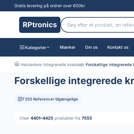
Gratis levering på ordrer over 600kr
RPtronics
Mærker
Om os
Kontakt os
Kategorier
›
Halvledere
›
Integrerede kredsløb
›
Forskellige integrerede
Forskellige integrerede k
7 555 Referencer tilgængelige
Viser
4401–4425
produkter fra
7555