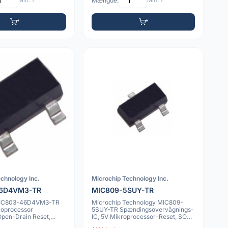
Min: 1
Mængde:
Min: 1
chnology Inc.
Microchip Technology Inc.
46D4VM3-TR
MIC809-5SUY-TR
MIC803-46D4VM3-TR
Microchip Technology MIC809-
roprocessor
5SUY-TR Spændingsovervågnings-
Open-Drain Reset,
IC, 5V Mikroprocessor-Reset, SOT-
23-3, Act