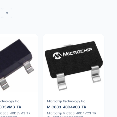
»
chnology Inc.
Microchip Technology Inc.
40D3VM3-TR
MIC803-40D4VC3-TR
MIC803-40D3VM3-TR
Microchip MIC803-40D4VC3-TR
roprocessor
3-Benet Mikroprocessor