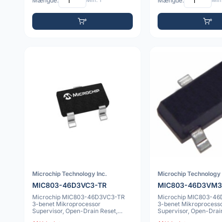
Mængde:
Min: 1
Mængde:
Min:
Microchip Technology Inc.
Microchip Technology 
MIC803-46D3VC3-TR
MIC803-46D3VM3
Microchip MIC803-46D3VC3-TR
Microchip MIC803-4
3-benet Mikroprocessor
3-benet Mikroprocess
Supervisor, Open-Drain Reset,
Supervisor, Open-Drai
SC70
SOT-23