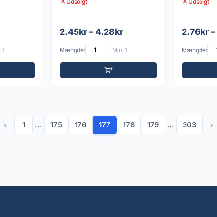
Udsolgt
Udsolgt
2.45kr – 4.28kr
2.76kr –
 1
Mængde:
Min: 1
Mængde:
‹
1
...
175
176
177
178
179
...
303
›