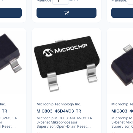
 1
Mængde:
Min: 1
Mængde:
Inc.
Microchip Technology Inc.
Microchip Te
-TR
MIC803-46D4VC3-TR
MIC803-
6D3VM3-TR
Microchip MIC803-46D4VC3-TR
Microchip 
or
3-benet Mikroprocessor
3-benet Mik
n Reset,
Supervisor, Open-Drain Reset,
Supervisor, 
SC70
SOT-23