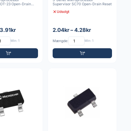
SOT-23 Open-Drain
Supervisor SC70 Open-Drain Reset
Udsolgt
 3.91kr
2.04kr – 4.28kr
Min: 1
Mængde:
Min: 1