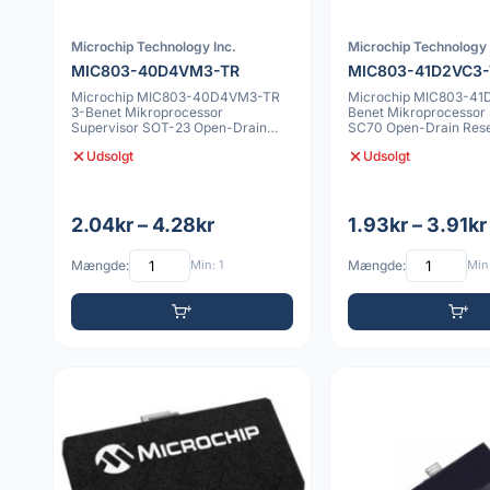
Microchip Technology Inc.
Microchip Technology 
MIC803-40D4VM3-TR
MIC803-41D2VC3
Microchip MIC803-40D4VM3-TR
Microchip MIC803-41
3-Benet Mikroprocessor
Benet Mikroprocessor 
Supervisor SOT-23 Open-Drain
SC70 Open-Drain Res
Reset
Udsolgt
Udsolgt
2.04kr – 4.28kr
1.93kr – 3.91kr
Mængde:
Min: 1
Mængde:
Min: