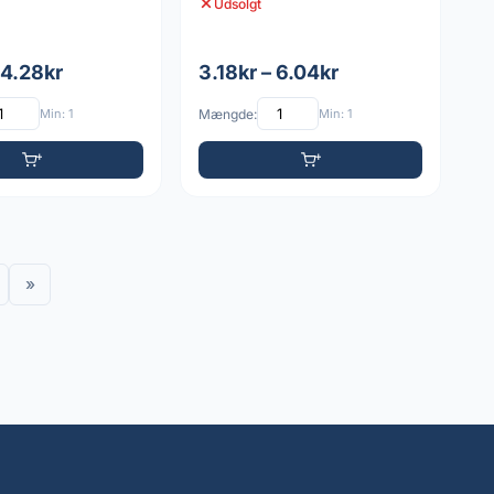
Udsolgt
 4.28kr
3.18kr – 6.04kr
Min: 1
Mængde:
Min: 1
»