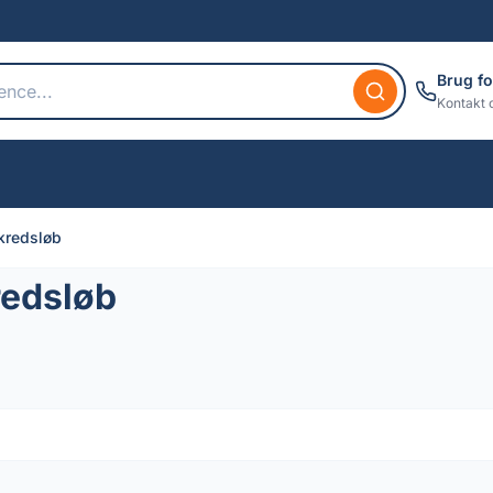
Brug fo
Kontakt 
 kredsløb
redsløb