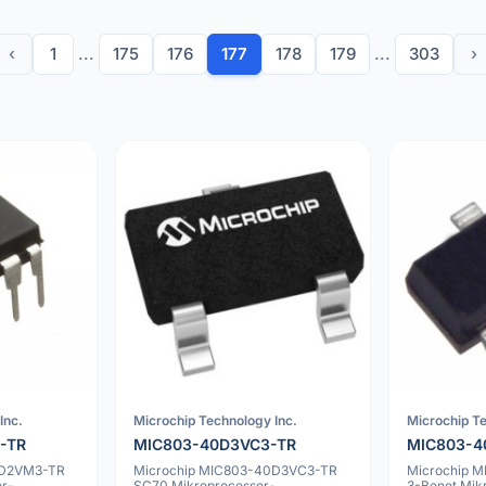
‹
1
...
175
176
177
178
179
...
303
›
Inc.
Microchip Technology Inc.
Microchip Te
-TR
MIC803-40D3VC3-TR
MIC803-
0D2VM3-TR
Microchip MIC803-40D3VC3-TR
Microchip 
r-
SC70 Mikroprocessor-
3-Benet Mik