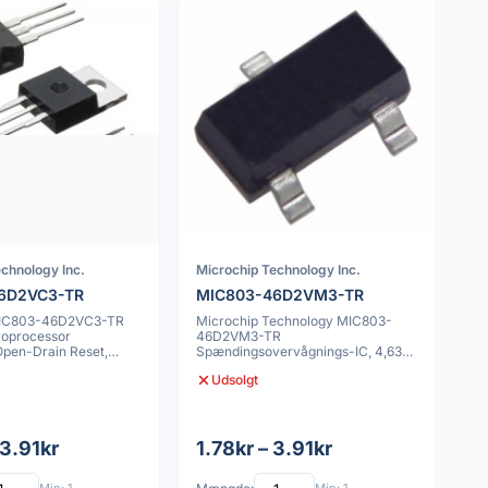
chnology Inc.
Microchip Technology Inc.
6D2VC3-TR
MIC803-46D2VM3-TR
MIC803-46D2VC3-TR
Microchip Technology MIC803-
roprocessor
46D2VM3-TR
Open-Drain Reset,
Spændingsovervågnings-IC, 4,63V
Fast Tærskelspænding, Aktiv-L
Udsolgt
 3.91kr
1.78kr – 3.91kr