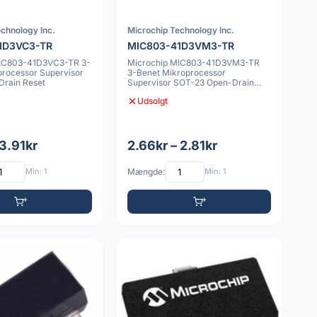
chnology Inc.
Microchip Technology Inc.
1D3VC3-TR
MIC803-41D3VM3-TR
MIC803-41D3VC3-TR 3-
Microchip MIC803-41D3VM3-TR
processor Supervisor
3-Benet Mikroprocessor
rain Reset
Supervisor SOT-23 Open-Drain
Reset
Udsolgt
 3.91kr
2.66kr – 2.81kr
Min: 1
Mængde:
Min: 1