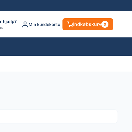
r hjælp?
Indkøbskurv
Min kundekonto
0
os