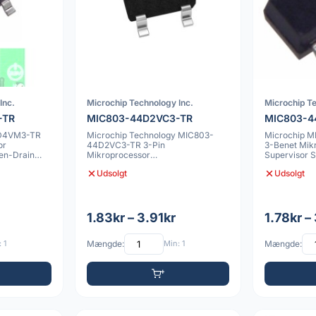
Inc.
Microchip Technology Inc.
Microchip Te
-TR
MIC803-44D2VC3-TR
MIC803-
1D4VM3-TR
Microchip Technology MIC803-
Microchip 
or
44D2VC3-TR 3-Pin
3-Benet Mik
en-Drain
Mikroprocessor
Supervisor 
Overvågningskredsløb, Open-Drain
Reset
Udsolgt
Udsolgt
Reset,
1.83kr – 3.91kr
1.78kr –
 1
Mængde:
Min: 1
Mængde: