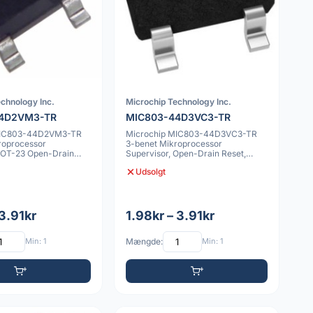
chnology Inc.
Microchip Technology Inc.
44D2VM3-TR
MIC803-44D3VC3-TR
MIC803-44D2VM3-TR
Microchip MIC803-44D3VC3-TR
roprocessor
3-benet Mikroprocessor
SOT-23 Open-Drain
Supervisor, Open-Drain Reset,
SC70
Udsolgt
 3.91kr
1.98kr – 3.91kr
Min: 1
Mængde:
Min: 1