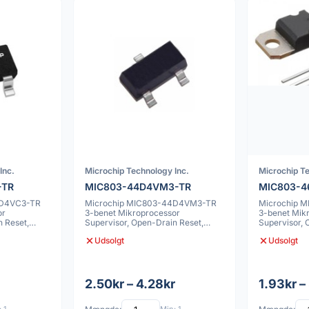
Inc.
Microchip Technology Inc.
Microchip Te
-TR
MIC803-44D4VM3-TR
MIC803-4
4D4VC3-TR
Microchip MIC803-44D4VM3-TR
Microchip 
or
3-benet Mikroprocessor
3-benet Mik
n Reset,
Supervisor, Open-Drain Reset,
Supervisor, 
SOT-23
SC70
Udsolgt
Udsolgt
2.50kr – 4.28kr
1.93kr –