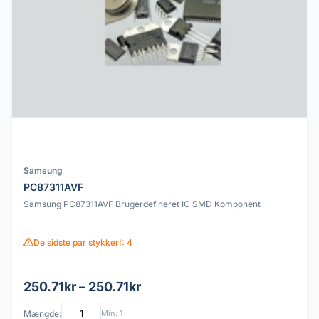
Samsung
PC87311AVF
Samsung PC87311AVF Brugerdefineret IC SMD Komponent
De sidste par stykker!: 4
250.71kr – 250.71kr
Mængde:
Min: 1