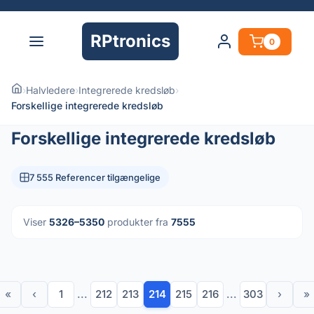
RPtronics
0
›
Halvledere
›
Integrerede kredsløb
›
Forskellige integrerede kredsløb
Forskellige integrerede kredsløb
7 555 Referencer tilgængelige
Viser
5326–5350
produkter fra
7555
«
‹
1
...
212
213
214
215
216
...
303
›
»