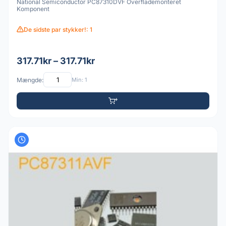
National Semiconductor PC87310DVF Overflademonteret
Komponent
De sidste par stykker!: 1
317.71kr – 317.71kr
Mængde:
Min: 1