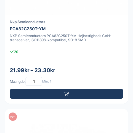
Nxp Semiconductors
PCA82C250T-YM
NXP Semiconductors PCA82C250T-YM Højhastigheds CAN-
transceiver, ISO11898-kompatibel, SO-8 SMD
20
21.99kr – 23.30kr
Mængde:
Min: 1
PDF