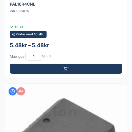
PAL16R4CNL
PAL16R4CNL
3333
Pakke med 10 stk.
5.48kr – 5.48kr
Mængde:
Min: 1
PDF