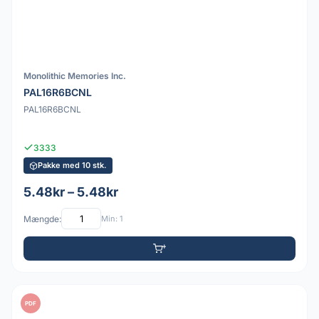
Monolithic Memories Inc.
PAL16R6BCNL
PAL16R6BCNL
3333
Pakke med 10 stk.
5.48kr – 5.48kr
Mængde:
Min: 1
PDF