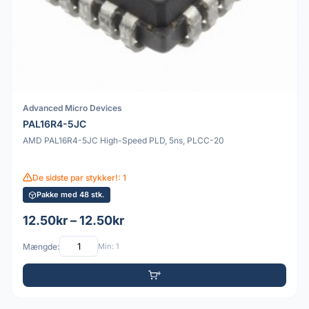
Advanced Micro Devices
PAL16R4-5JC
AMD PAL16R4-5JC High-Speed PLD, 5ns, PLCC-20
De sidste par stykker!: 1
Pakke med 48 stk.
12.50kr – 12.50kr
Mængde:
Min: 1