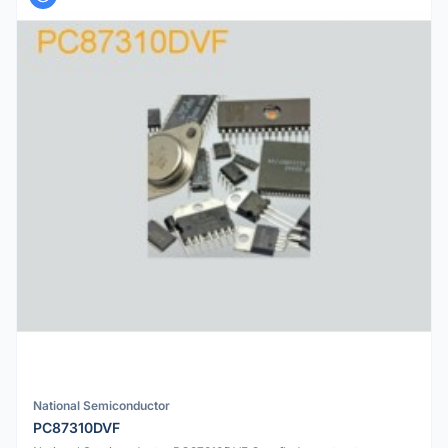
National Semiconductor
PC87310DVF