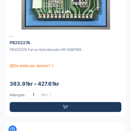
--
PB20227A
PB20227A Farve Hybridmodul HR-D667MS
De sidste par stykker!: 1
383.91kr – 427.61kr
Mængde:
Min: 1