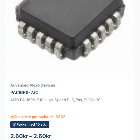
Advanced Micro Devices
PAL16R6-7JC
AMD PAL16R6-7JC High-Speed PLD, 7ns, PLCC-20
De sidste par stykker!: 3333
Pakke med 10 stk.
2.60kr – 2.60kr