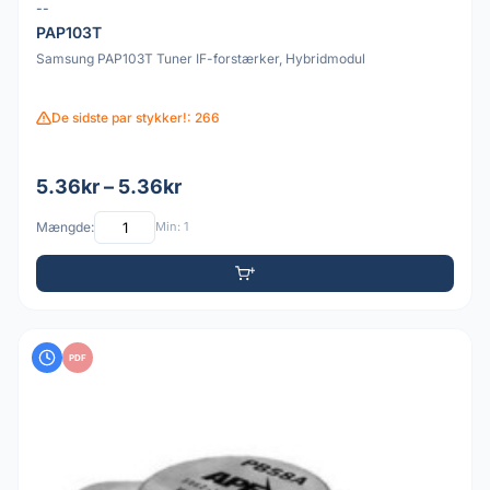
--
PAP103T
Samsung PAP103T Tuner IF-forstærker, Hybridmodul
De sidste par stykker!: 266
5.36kr – 5.36kr
Mængde:
Min: 1
PDF