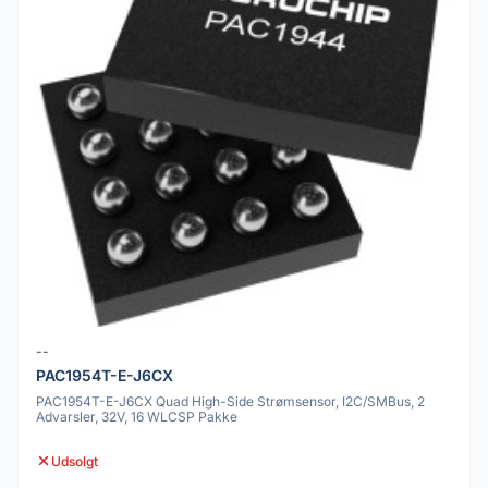
--
PAC1954T-E-J6CX
PAC1954T-E-J6CX Quad High-Side Strømsensor, I2C/SMBus, 2
Advarsler, 32V, 16 WLCSP Pakke
Udsolgt