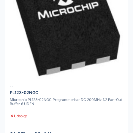
--
PL123-02NGC
Microchip PL123-02NGC Programmerbar DC 200MHz 1:2 Fan-Out
Buffer 6 UDFN
Udsolgt