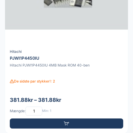
Hitachi
PJWI1P4450IU
Hitachi PJWI1P4450IU 4MB Mask ROM 40-ben
De sidste par stykker!: 2
381.88kr – 381.88kr
Mængde:
Min: 1