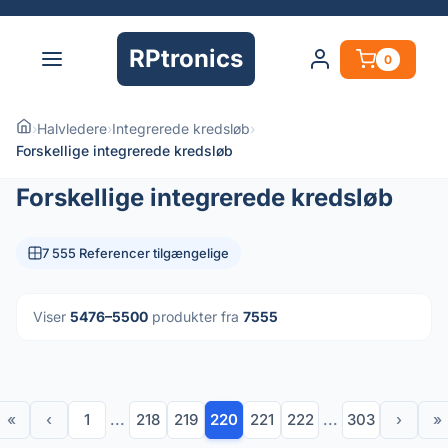
RPtronics
0
›
Halvledere
›
Integrerede kredsløb
›
Forskellige integrerede kredsløb
Forskellige integrerede kredsløb
7 555 Referencer tilgængelige
Viser
5476–5500
produkter fra
7555
«
‹
1
...
218
219
220
221
222
...
303
›
»