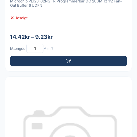
Microchip PL123-02NGI-R Programmerbar DC 200MHz 1:2 Fan-
Out Buffer 6 UDFN
Udsolgt
14.42kr – 9.23kr
Mængde:
Min: 1