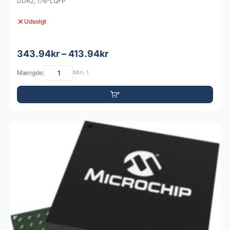
DDR2, 176-LQFP
Udsolgt
343.94kr – 413.94kr
Mængde:
Min: 1