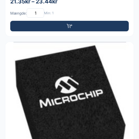
21.35kr – 23.44kr
Mængde:
Min: 1