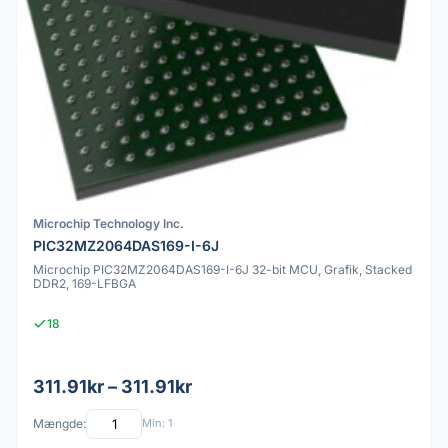
Microchip Technology Inc.
PIC32MZ2064DAS169-I-6J
Microchip PIC32MZ2064DAS169-I-6J 32-bit MCU, Grafik, Stacked
DDR2, 169-LFBGA
18
311.91kr – 311.91kr
Mængde:
Min: 1