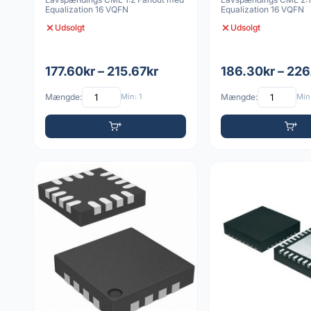
Equalization 16 VQFN
Equalization 16 VQFN
Udsolgt
Udsolgt
177.60kr – 215.67kr
186.30kr – 226
Mængde:
Min: 1
Mængde:
Min: