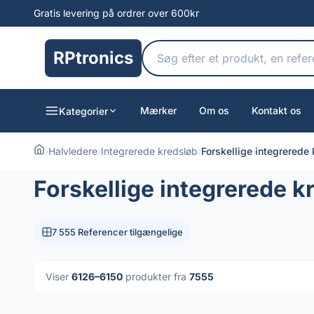
Gratis levering på ordrer over 600kr
RPtronics
Mærker
Om os
Kontakt os
Kategorier
›
Halvledere
›
Integrerede kredsløb
›
Forskellige integrerede
Forskellige integrerede k
7 555 Referencer tilgængelige
Viser
6126–6150
produkter fra
7555