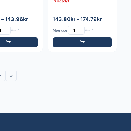
Udsolgt
 – 143.96kr
143.80kr – 174.79kr
Min: 1
Mængde:
Min: 1
›
»