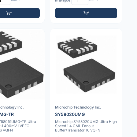
Min: 1
Mængde:
Min: 1
chnology Inc.
Microchip Technology Inc.
UMG-TR
SY58020UMG
SY58019UMG-TR Ultra
Microchip SY58020UMG Ultra High
2:1 400mV LVPECL
Speed 1:4 CML Fanout
 16 VQFN
Buffer/Translator 16 VQFN