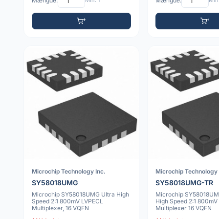
Mængde:
Min: 1
Mængde:
Min:
Microchip Technology Inc.
Microchip Technology 
SY58018UMG
SY58018UMG-TR
Microchip SY58018UMG Ultra High
Microchip SY58018UM
Speed 2:1 800mV LVPECL
High Speed 2:1 800mV
Multiplexer, 16 VQFN
Multiplexer 16 VQFN