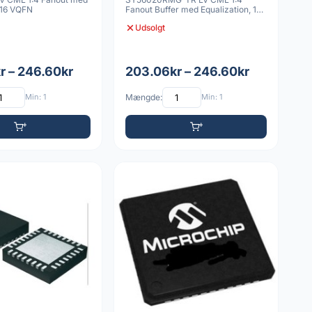
 16 VQFN
Fanout Buffer med Equalization, 16-
VQFN
Udsolgt
r – 246.60kr
203.06kr – 246.60kr
Min: 1
Mængde:
Min: 1