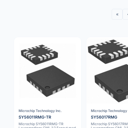
«
Microchip Technology Inc.
Microchip Technology 
SY56011RMG-TR
SY56017RMG
Microchip SY56011RMG-TR
Microchip SY56017RMG
Lavspændings CML 1:2 Fanout med
Lavspændings CML 2: