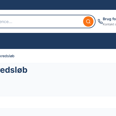
Brug fo
Kontakt 
 kredsløb
redsløb