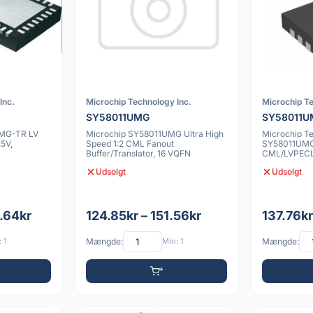
Inc.
Microchip Technology Inc.
Microchip Te
SY58011UMG
SY58011U
RMG-TR LV
Microchip SY58011UMG Ultra High
Microchip T
.5V,
Speed 1:2 CML Fanout
SY58011UMG
Buffer/Translator, 16 VQFN
CML/LVPEC
Differential
Udsolgt
Udsolgt
.64kr
124.85kr – 151.56kr
137.76kr
 1
Mængde:
Min: 1
Mængde: