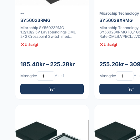
--
Microchip Technology 
SY56023RMG
SY56028XRMG
Microchip SY56023RMG
Microchip Technology
1.2/1.8/2.5V Lavspændings CML
SY56028XRMG 10,7 Gbi
2x2 Crosspoint Switch med
Rate CML/LVPECL/LV
Equalization 16 VQFN
Modtager/Transceiver 
Udsolgt
Udsolgt
185.40kr – 225.28kr
255.26kr – 30
Mængde:
Min: 1
Mængde:
Min: