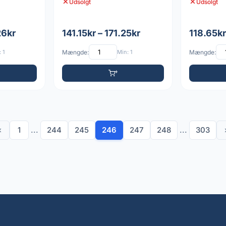
Udsolgt
Udsolgt
26kr
141.15kr – 171.25kr
118.65kr
 1
Mængde:
Min: 1
Mængde:
‹
1
...
244
245
246
247
248
...
303