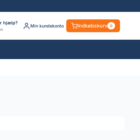
r hjælp?
Indkøbskurv
Min kundekonto
0
os