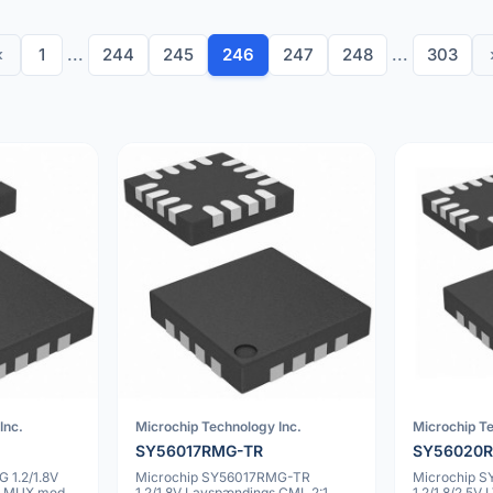
‹
1
...
244
245
246
247
248
...
303
Inc.
Microchip Technology Inc.
Microchip Te
SY56017RMG-TR
SY56020
 1.2/1.8V
Microchip SY56017RMG-TR
Microchip 
1 MUX med
1.2/1.8V Lavspændings CML 2:1
1.2/1.8/2.5V