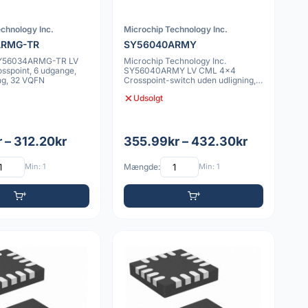
chnology Inc.
Microchip Technology Inc.
ARMG-TR
SY56040ARMY
SY56034ARMG-TR LV
Microchip Technology Inc.
sspoint, 6 udgange,
SY56040ARMY LV CML 4x4
ng, 32 VQFN
Crosspoint-switch uden udligning,
VQFN-pakke
Udsolgt
 – 312.20kr
355.99kr – 432.30kr
Min: 1
Mængde:
Min: 1