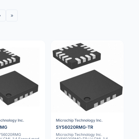
›
»
chnology Inc.
Microchip Technology Inc.
RMG
SY56020RMG-TR
SY56020RMG
Microchip Technology Inc.
 LV CML 1:4 Fanout med
SY56020RMG-TR LV CML 1:4