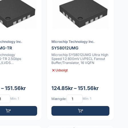
chnology Inc.
Microchip Technology Inc.
MG-TR
SY58012UMG
echnology
Microchip SY58012UMG Ultra High
-TR 2.5Gbps
Speed 1:2 800mV LVPECL Fanout
L/LVDS
Buffer/Translator, 16 VQFN
modtager IC
Udsolgt
 – 151.56kr
124.85kr – 151.56kr
Min: 1
Mængde:
Min: 1