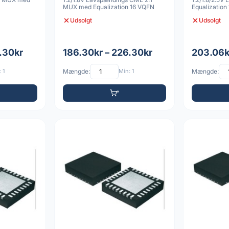
MUX med Equalization 16 VQFN
Equalization
Udsolgt
Udsolgt
.30kr
186.30kr – 226.30kr
203.06k
 1
Mængde:
Min: 1
Mængde: