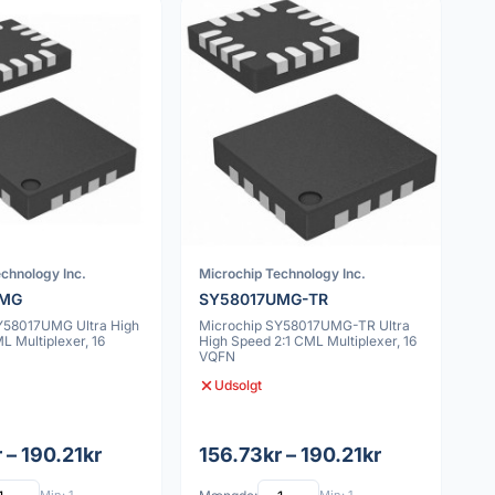
chnology Inc.
Microchip Technology Inc.
UMG
SY58017UMG-TR
Y58017UMG Ultra High
Microchip SY58017UMG-TR Ultra
L Multiplexer, 16
High Speed 2:1 CML Multiplexer, 16
VQFN
Udsolgt
 – 190.21kr
156.73kr – 190.21kr