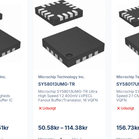
Inc.
Microchip Technology Inc.
Microchip Te
SY58013UMG-TR
SY58017
Microchip SY58013UMG-TR Ultra
Microchip S
gheds
High Speed 1:2 400mV LVPECL
Speed 2:1 CM
uffer IC
Fanout Buffer/Translator, 16 VQFN
VQFN
Udsolgt
Udsolgt
51kr
50.58kr – 114.38kr
156.73kr