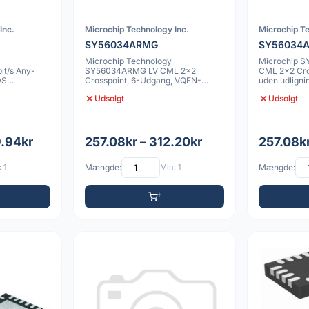
Inc.
Microchip Technology Inc.
Microchip Te
SY56034ARMG
SY56034
Microchip Technology
Microchip 
t/s Any-
SY56034ARMG LV CML 2x2
CML 2x2 Cro
DS
Crosspoint, 6-Udgang, VQFN-
uden udligni
IC
Kapsel
Udsolgt
Udsolgt
9.94kr
257.08kr – 312.20kr
257.08kr
 1
Mængde:
Min: 1
Mængde: