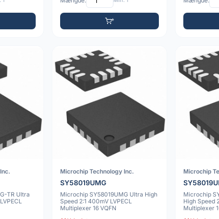
 1
Mængde:
Min: 1
Mængde:
Inc.
Microchip Technology Inc.
Microchip Te
SY58019UMG
SY58019
G-TR Ultra
Microchip SY58019UMG Ultra High
Microchip 
 LVPECL
Speed 2:1 400mV LVPECL
High Speed 
Multiplexer 16 VQFN
Multiplexer