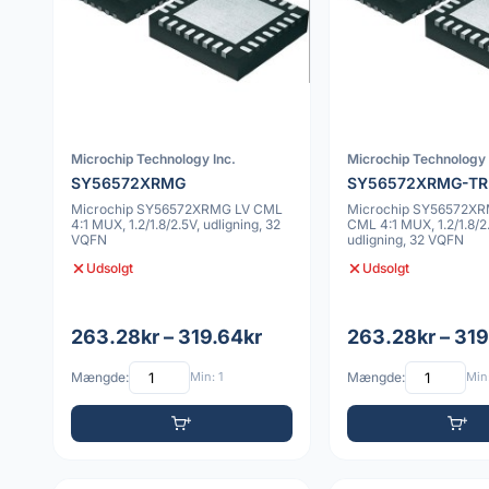
Microchip Technology Inc.
Microchip Technology 
SY56572XRMG
SY56572XRMG-TR
Microchip SY56572XRMG LV CML
Microchip SY56572X
4:1 MUX, 1.2/1.8/2.5V, udligning, 32
CML 4:1 MUX, 1.2/1.8/2
VQFN
udligning, 32 VQFN
Udsolgt
Udsolgt
263.28kr – 319.64kr
263.28kr – 319
Mængde:
Min: 1
Mængde:
Min: