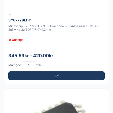
--
SY87729LHY
Microchip SY87729LHY 3.3V Fractional N Synthesizer 10MHz-
365MHz 32 TQFP 7x7x1.2mm
Udsolgt
345.59kr – 420.00kr
Mængde:
Min: 1