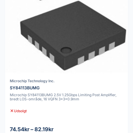
Microchip Technology Inc.
SY84113BUMG
Microchip SY84113BUMG 2.5V 1.25Gbps Limiting Post Amplifier,
bredt LOS-område, 16 VQFN 3x3x0.9mm
Udsolgt
74.54kr – 82.19kr