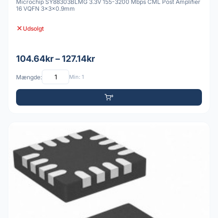
Microchip SY88303BLMG 3.3V 155-3200 Mbps CML Post Amplifier
16 VQFN 3x3x0.9mm
Udsolgt
104.64kr – 127.14kr
Mængde:
Min: 1