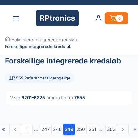
RPtronics
0
›
Halvledere
›
Integrerede kredsløb
›
Forskellige integrerede kredsløb
Forskellige integrerede kredsløb
7 555 Referencer tilgængelige
Viser
6201–6225
produkter fra
7555
«
‹
1
...
247
248
249
250
251
...
303
›
»