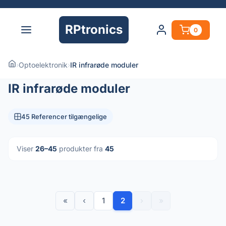
RPtronics
0
›
Optoelektronik
›
IR infrarøde moduler
IR infrarøde moduler
45 Referencer tilgængelige
Viser
26–45
produkter fra
45
«
‹
1
2
›
»