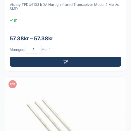
Vishay TFDU6103 IrDA Hurtig Infrarød Transceiver Modul 4 Mbit/s
SMD
81
57.38kr – 57.38kr
Mængde:
Min: 1
PDF