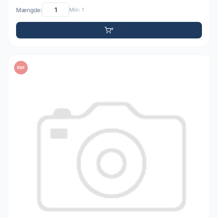
Mængde:
Min: 1
PDF