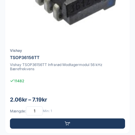
Vishay
TSOP36156TT
Vishay TSOP36156TT Infrarød Modtagermodul 56 kHz
Bærefrekvens
11482
2.06kr – 7.19kr
Mængde:
Min: 1