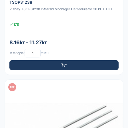
TSOP31238
Vishay TSOP31238 Infrarød Modtager Demodulator 38 kHz THT
178
8.16kr – 11.27kr
Mængde:
Min: 1
PDF