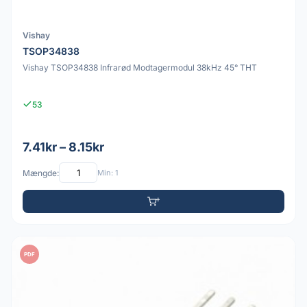
Vishay
TSOP34838
Vishay TSOP34838 Infrarød Modtagermodul 38kHz 45° THT
53
7.41kr – 8.15kr
Mængde:
Min: 1
PDF