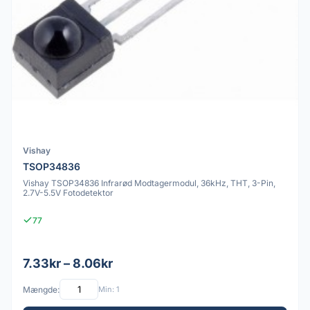
Vishay
TSOP34836
Vishay TSOP34836 Infrarød Modtagermodul, 36kHz, THT, 3-Pin,
2.7V-5.5V Fotodetektor
77
7.33kr – 8.06kr
Mængde:
Min: 1