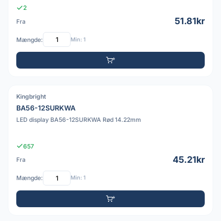
2
51.81kr
Fra
Mængde:
Min: 1
Kingbright
PDF
BA56-12SURKWA
LED display BA56-12SURKWA Rød 14.22mm
657
45.21kr
Fra
Mængde:
Min: 1