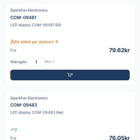
Sparkfun Electronics
PDF
COM-09481
LED display COM-09481 Blå
De sidste par stykker!: 8
79.62kr
Fra
Mængde:
Min: 1
Sparkfun Electronics
PDF
COM-09483
LED display COM-09483 Rød
2
76.05kr
Fra