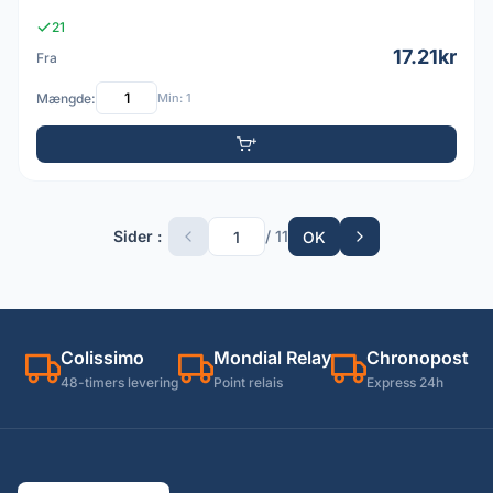
21
17.21kr
Fra
Mængde:
Min: 1
Sider :
/ 11
OK
Colissimo
Mondial Relay
Chronopost
48-timers levering
Point relais
Express 24h