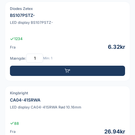
Diodes Zetex
PDF
BS107PSTZ-
LED display BS107PSTZ-
1234
6.32kr
Fra
Mængde:
Min: 1
Kingbright
PDF
CA04-41SRWA
LED display CA04-41SRWA Rød 10.16mm
88
26.94kr
Fra