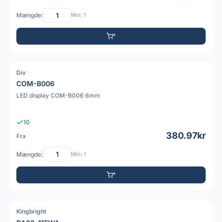
Mængde:
Min: 1
Div
COM-B006
LED display COM-B006 6mm
10
380.97kr
Fra
Mængde:
Min: 1
Kingbright
PDF