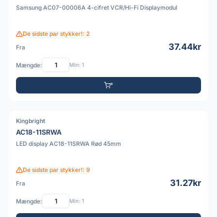
Samsung AC07-00006A 4-cifret VCR/Hi-Fi Displaymodul
De sidste par stykker!: 2
37.44kr
Fra
Mængde:
Min: 1
Kingbright
PDF
AC18-11SRWA
LED display AC18-11SRWA Rød 45mm
De sidste par stykker!: 9
31.27kr
Fra
Mængde:
Min: 1