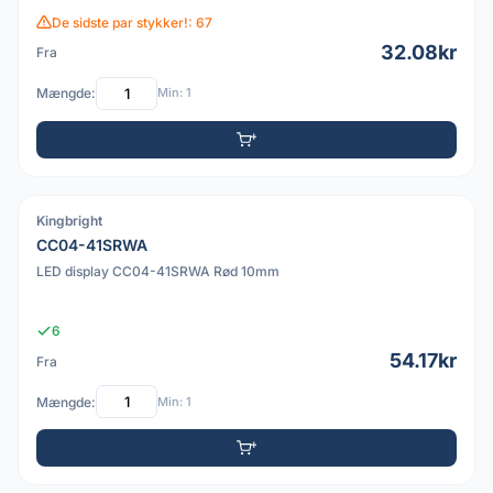
De sidste par stykker!: 67
32.08kr
Fra
Mængde:
Min: 1
Kingbright
PDF
CC04-41SRWA
LED display CC04-41SRWA Rød 10mm
6
54.17kr
Fra
Mængde:
Min: 1