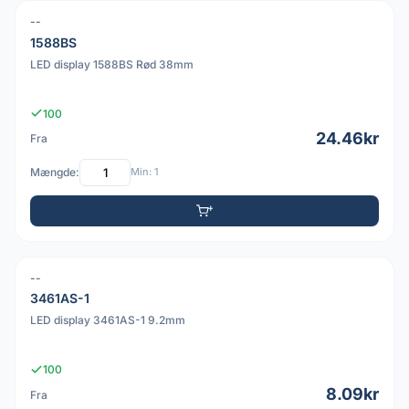
--
PDF
1588BS
LED display 1588BS Rød 38mm
100
24.46kr
Fra
Mængde:
Min: 1
--
PDF
3461AS-1
LED display 3461AS-1 9.2mm
100
8.09kr
Fra