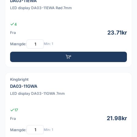
DA03-11EWA
LED display DA03-11EWA Rød 7mm
4
23.71kr
Fra
Mængde:
Min: 1
Kingbright
PDF
DA03-11GWA
LED display DA03-11GWA 7mm
17
21.98kr
Fra
Mængde:
Min: 1