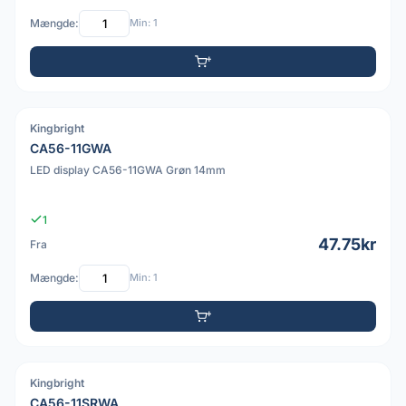
Mængde:
Min: 1
Kingbright
PDF
CA56-11GWA
LED display CA56-11GWA Grøn 14mm
1
47.75kr
Fra
Mængde:
Min: 1
Kingbright
PDF
CA56-11SRWA