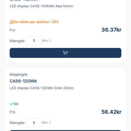
LED display CA56-11SRWA Rød 14mm
De sidste par stykker!: 202
36.37kr
Fra
Mængde:
Min: 1
Kingbright
PDF
CA56-12GWA
LED display CA56-12GWA Grøn 22mm
96
56.42kr
Fra
Mængde:
Min: 1