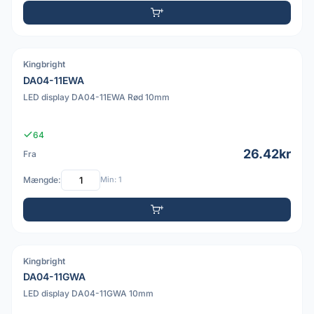
Kingbright
PDF
DA04-11EWA
LED display DA04-11EWA Rød 10mm
64
26.42kr
Fra
Mængde:
Min: 1
Kingbright
PDF
DA04-11GWA
LED display DA04-11GWA 10mm