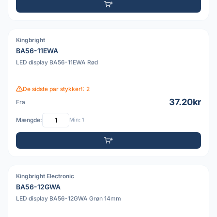
Kingbright
PDF
BA56-11EWA
LED display BA56-11EWA Rød
De sidste par stykker!: 2
37.20kr
Fra
Mængde:
Min: 1
Kingbright Electronic
PDF
BA56-12GWA
LED display BA56-12GWA Grøn 14mm