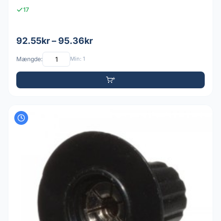
17
92.55kr – 95.36kr
Mængde:
Min: 1