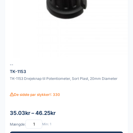
--
TK-1153
TK-1153 Drejeknap til Potentiometer, Sort Plast, 20mm Diameter
De sidste par stykker!: 330
35.03kr – 46.25kr
Mængde:
Min: 1