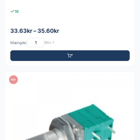
18
33.63kr – 35.60kr
Mængde:
Min: 1
PDF