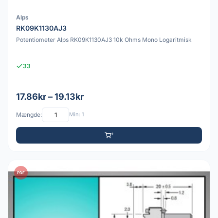
Alps
RK09K1130AJ3
Potentiometer Alps RK09K1130AJ3 10k Ohms Mono Logaritmisk
33
17.86kr – 19.13kr
Mængde:
Min: 1
PDF