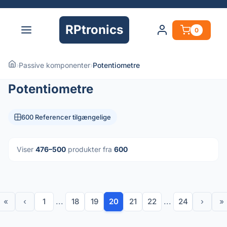
RPtronics
0
›
Passive komponenter
›
Potentiometre
Potentiometre
600 Referencer tilgængelige
Viser
476–500
produkter fra
600
«
‹
1
...
18
19
20
21
22
...
24
›
»