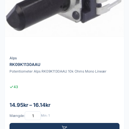
Alps
RK09K1130AAU
Potentiometer Alps RK09K1130AAU 10k Ohms Mono Lineær
43
14.95kr – 16.14kr
Mængde:
Min: 1