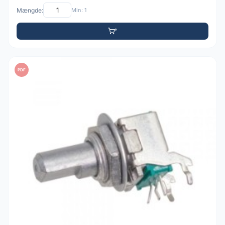
Mængde:
Min: 1
PDF