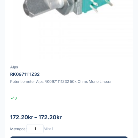
Alps
RK0971111Z32
Potentiometer Alps RK0971111Z32 50k Ohms Mono Lineær
3
172.20kr – 172.20kr
Mængde:
Min: 1