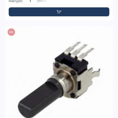
Mængde:
Min: 1
PDF