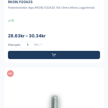
RK09L1120A2S
Potentiometer Alps RK09L1120A2S 10k Ohms Mono Logaritmisk
11
28.63kr – 30.34kr
Mængde:
Min: 1
PDF