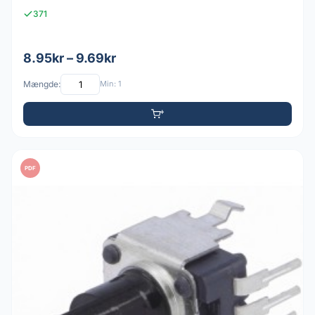
371
8.95kr – 9.69kr
Mængde:
Min: 1
PDF