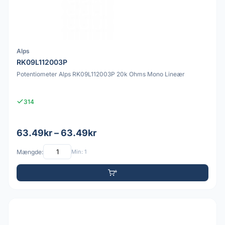
Alps
RK09L112003P
Potentiometer Alps RK09L112003P 20k Ohms Mono Lineær
314
63.49kr – 63.49kr
Mængde:
Min: 1