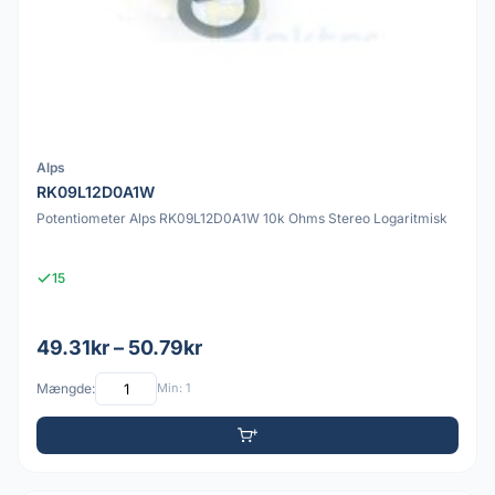
Alps
RK09L12D0A1W
Potentiometer Alps RK09L12D0A1W 10k Ohms Stereo Logaritmisk
15
49.31kr – 50.79kr
Mængde:
Min: 1