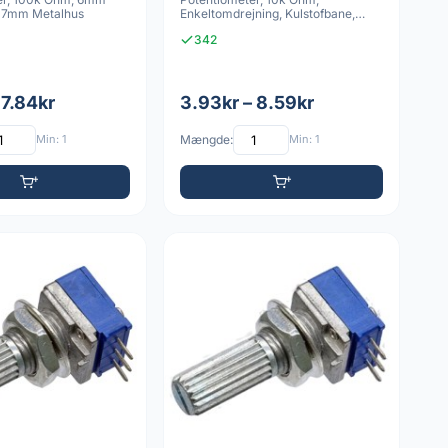
, 17mm Metalhus
Enkeltomdrejning, Kulstofbane,
Lineær, M9x0.
342
 7.84kr
3.93kr – 8.59kr
Min: 1
Mængde:
Min: 1