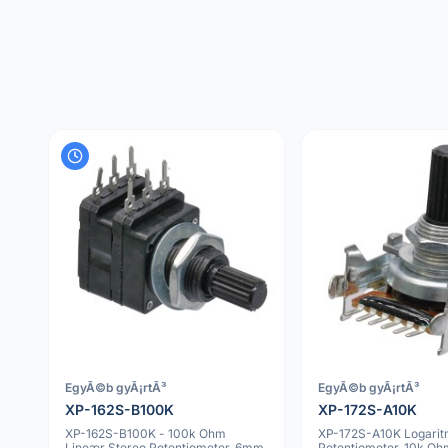
EgyÃ©b gyÃ¡rtÃ³
EgyÃ©b gyÃ¡rtÃ³
XP-162S-B100K
XP-172S-A10K
XP-162S-B100K - 100k Ohm
XP-172S-A10K Logarit
Lineær Stereo Potentiometer, 6mm
Potentiometer, 10k O