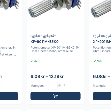
EgyÃ©b gyÃ¡rtÃ³
EgyÃ©b gyÃ
XP-9011M-B5K0
XP-9011M
iometer, 1k
Potentiometer XP-9011M-B5K0, 5k
Potentiomet
,
Ohm Lineær Mono, 6mm Aksel
Ohm Lineær
let Aksel,
379
745
kr
6.08kr – 12.19kr
6.08kr –
 1
Mængde:
Min: 1
Mængde: