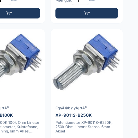
Min: 1
Mængde:
Min: 1
¡rtÃ³
EgyÃ©b gyÃ¡rtÃ³
-B100K
XP-9011S-B250K
100K 100k Ohm Lineær
Potentiometer XP-9011S-B250K,
tiometer, Kulstofbane,
250k Ohm Lineær Stereo, 6mm
jning, 6mm Aksel,
Aksel