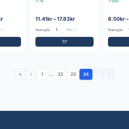
74
500
kr
11.41kr – 17.83kr
8.50kr –
 1
Mængde:
Min: 1
Mængde:
«
‹
1
...
22
23
24
›
»