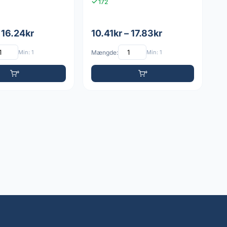
172
 16.24kr
10.41kr – 17.83kr
Min: 1
Mængde:
Min: 1