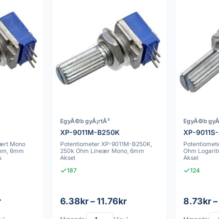
EgyÃ©b gyÃ¡rtÃ³
EgyÃ©b gyÃ
XP-9011M-B250K
XP-9011S
ært Mono
Potentiometer XP-9011M-B250K,
Potentiomet
Ohm, 6mm
250k Ohm Lineær Mono, 6mm
Ohm Logarit
s
Aksel
Aksel
187
124
r
6.38kr – 11.76kr
8.73kr –