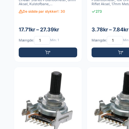
Aksel, Kulstofbane,
Riflet Aksel, 17mm Met
Enkeltomdrejning
De sidste par stykker!: 30
273
17.71kr – 27.39kr
3.78kr – 7.84kr
Mængde:
Min: 1
Mængde:
Min: