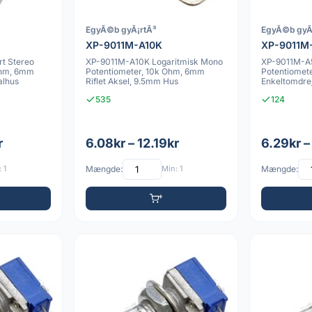
EgyÃ©b gyÃ¡rtÃ³
EgyÃ©b gyÃ
XP-9011M-A10K
XP-9011M
t Stereo
XP-9011M-A10K Logaritmisk Mono
XP-9011M-A5
Ohm, 6mm
Potentiometer, 10k Ohm, 6mm
Potentiomet
alhus
Riflet Aksel, 9.5mm Hus
Enkeltomdrej
Anden produ
535
124
r
6.08kr – 12.19kr
6.29kr –
 1
Mængde:
Min: 1
Mængde: