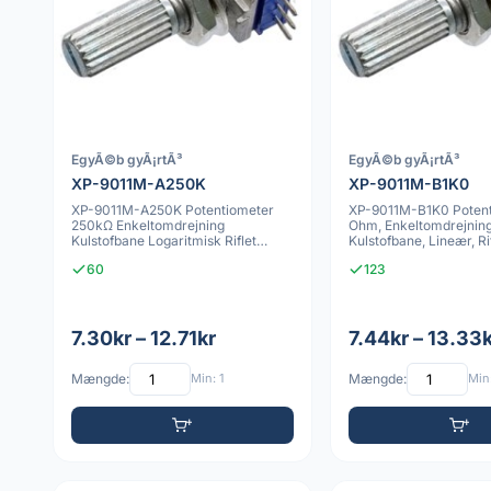
EgyÃ©b gyÃ¡rtÃ³
EgyÃ©b gyÃ¡rtÃ³
XP-9011M-A250K
XP-9011M-B1K0
XP-9011M-A250K Potentiometer
XP-9011M-B1K0 Potent
250kΩ Enkeltomdrejning
Ohm, Enkeltomdrejning
Kulstofbane Logaritmisk Riflet
Kulstofbane, Lineær, Rif
Aksel
M7x0.75, G
60
123
7.30kr – 12.71kr
7.44kr – 13.33
Mængde:
Min: 1
Mængde:
Min: