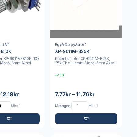
¡rtÃ³
EgyÃ©b gyÃ¡rtÃ³
-B10K
XP-9011M-B25K
er XP-9011M-B10K, 10k
Potentiometer XP-9011M-B25K,
 Mono, 6mm Aksel
25k Ohm Lineær Mono, 6mm Aksel
33
 12.19kr
7.77kr – 11.76kr
Min: 1
Mængde:
Min: 1