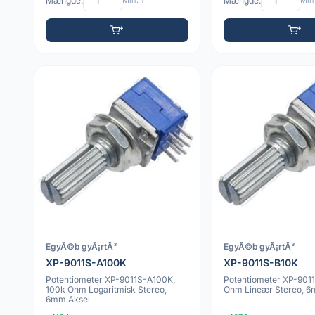
Mængde:
Min: 1
Mængde:
Min:
EgyÃ©b gyÃ¡rtÃ³
EgyÃ©b gyÃ¡rtÃ³
XP-9011S-A100K
XP-9011S-B10K
Potentiometer XP-9011S-A100K,
Potentiometer XP-901
100k Ohm Logaritmisk Stereo,
Ohm Lineær Stereo, 6
6mm Aksel