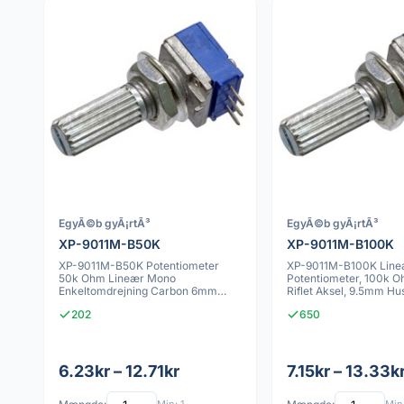
EgyÃ©b gyÃ¡rtÃ³
EgyÃ©b gyÃ¡rtÃ³
XP-9011M-B50K
XP-9011M-B100K
XP-9011M-B50K Potentiometer
XP-9011M-B100K Line
50k Ohm Lineær Mono
Potentiometer, 100k 
Enkeltomdrejning Carbon 6mm
Riflet Aksel, 9.5mm Hu
Aksel 18 Tænder M7x0.75
202
650
6.23kr – 12.71kr
7.15kr – 13.33k