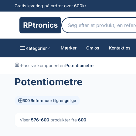
Gratis levering på ordrer over 600kr
RPtronics
Mærker
Om os
Kontakt os
Kategorier
›
Passive komponenter
›
Potentiometre
Potentiometre
600 Referencer tilgængelige
Viser
576–600
produkter fra
600