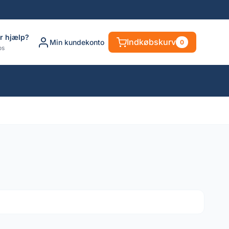
r hjælp?
Indkøbskurv
Min kundekonto
0
os