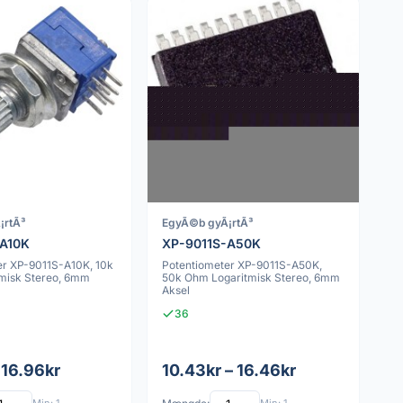
¡rtÃ³
EgyÃ©b gyÃ¡rtÃ³
-A10K
XP-9011S-A50K
er XP-9011S-A10K, 10k
Potentiometer XP-9011S-A50K,
misk Stereo, 6mm
50k Ohm Logaritmisk Stereo, 6mm
Aksel
36
 16.96kr
10.43kr – 16.46kr