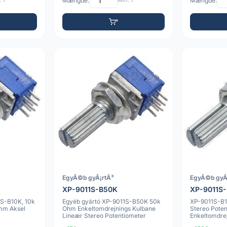
 1
Mængde:
Min: 1
Mængde:
EgyÃ©b gyÃ¡rtÃ³
EgyÃ©b gyÃ
XP-9011S-B50K
XP-9011S
1S-B10K, 10k
Egyéb gyártó XP-9011S-B50K 50k
XP-9011S-B
mm Aksel
Ohm Enkeltomdrejnings Kulbane
Stereo Poten
Lineær Stereo Potentiometer
Enkeltomdre
M7x0.