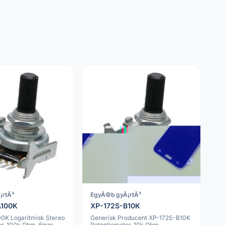
¡rtÃ³
EgyÃ©b gyÃ¡rtÃ³
A100K
XP-172S-B10K
0K Logaritmisk Stereo
Generisk Producent XP-172S-B10K
er, 100k Ohm, 6mm
Potentiometer, 10k Ohm,