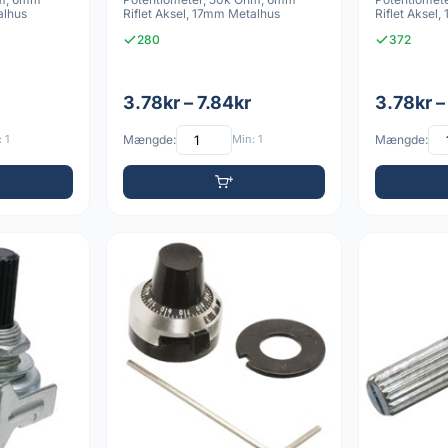
alhus
Riflet Aksel, 17mm Metalhus
Riflet Aksel
280
372
3.78kr – 7.84kr
3.78kr –
 1
Mængde:
Min: 1
Mængde: