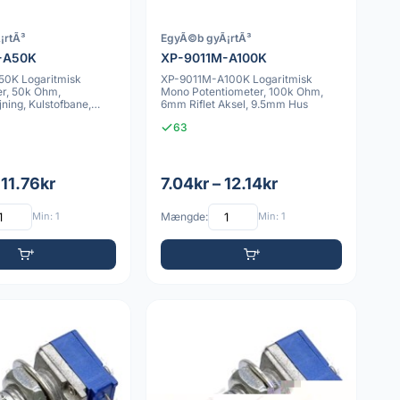
¡rtÃ³
EgyÃ©b gyÃ¡rtÃ³
-A50K
XP-9011M-A100K
0K Logaritmisk
XP-9011M-A100K Logaritmisk
er, 50k Ohm,
Mono Potentiometer, 100k Ohm,
ning, Kulstofbane,
6mm Riflet Aksel, 9.5mm Hus
cent
63
 11.76kr
7.04kr – 12.14kr
Min: 1
Mængde:
Min: 1