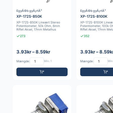
EgyÃ©b gyÃ¡rtÃ³
EgyÃ©b gyÃ¡rtÃ³
XP-172S-B50K
XP-172S-B100K
XP-172S-B50K Lineært Stereo
XP-172S-B100K Lineær
Potentiometer, 50k Ohm, 6mm
Potentiometer, 100k 
Riflet Aksel, 17mm Metalhus
Riflet Aksel, 17mm Met
273
352
3.93kr – 8.59kr
3.93kr – 8.59k
Mængde:
Min: 1
Mængde:
Min: