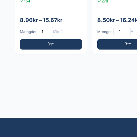
154
278
8.96kr – 15.67kr
8.50kr – 16.24
Mængde:
Min: 1
Mængde:
Min: