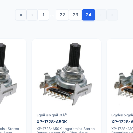
«
‹
1
...
22
23
24
›
»
EgyÃ©b gyÃ¡rtÃ³
EgyÃ©b gyÃ
XP-172S-A50K
XP-172S-
misk Stereo
XP-172S-A50K Logaritmisk Stereo
XP-172S-A10
hm, 6mm
Potentiometer, 50k Ohm, 6mm
Potentiomet