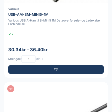
Various
USB-AM-BM-MINI5-1M
Various USB A-Han til B-Mini5 1M Dataoverførsels- og Ladekabel
Forbindelse
7
30.34kr – 36.40kr
Mængde:
Min: 1
PDF