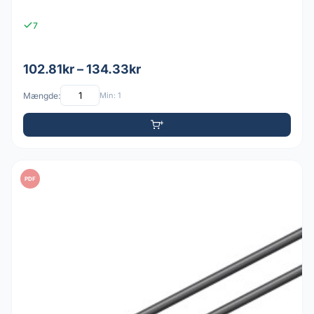
7
102.81kr – 134.33kr
Mængde:
Min: 1
PDF