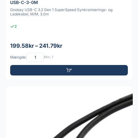
USB-C-3-0M
Goobay USB-C 3.2 Gen 1 SuperSpeed Synkroniserings- og
Ladekabel, M/M, 3.0m
2
199.58kr – 241.79kr
Mængde:
Min: 1