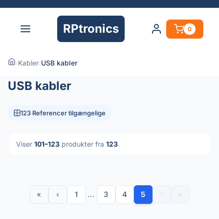
RPtronics
0
›
Kabler
›
USB kabler
USB kabler
123 Referencer tilgængelige
Viser
101–123
produkter fra
123
«
‹
1
...
3
4
5
›
»