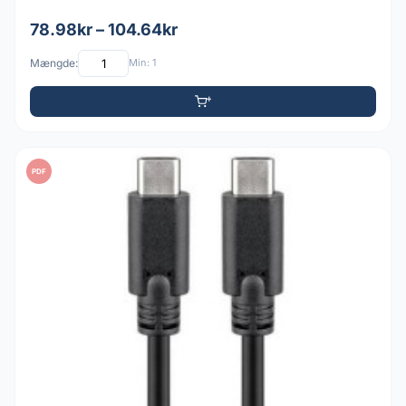
78.98kr – 104.64kr
Mængde:
Min: 1
PDF