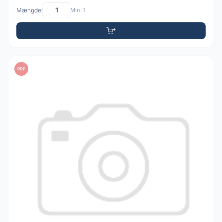
Mængde:
Min: 1
PDF