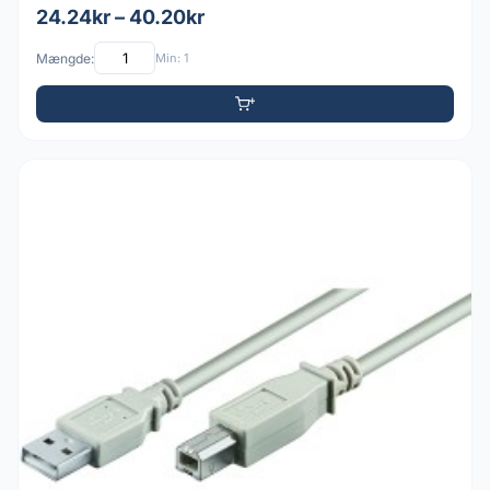
24.24kr – 40.20kr
Mængde:
Min: 1