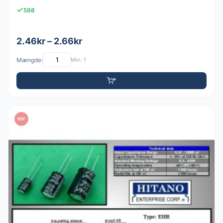
598
2.46kr – 2.66kr
Mængde:
Min: 1
PDF