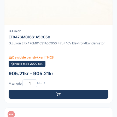
G.Luxon
EFX476M016S1A5C050
G.Luxon EFX476M016S1A5C050 47uF 16V Elektrolytkondensator
De sidste par stykker!: 1428
Pakke med 2000 stk.
905.21kr – 905.21kr
Mængde:
Min: 1
PDF