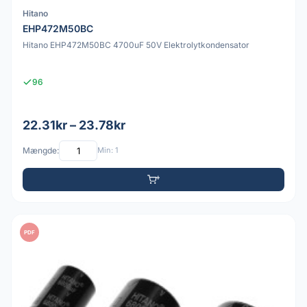
Hitano
EHP472M50BC
Hitano EHP472M50BC 4700uF 50V Elektrolytkondensator
96
22.31kr – 23.78kr
Mængde:
Min: 1
PDF