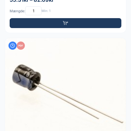
Mængde:
Min: 1
PDF