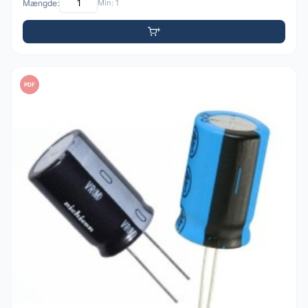
Mængde:
Min: 1
PDF