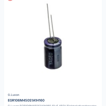
G.Luxon
EGR106M450S1A1H160
G.Luxon EGR106M450S1A1H160 10uF 450V Elektrolytkondensator