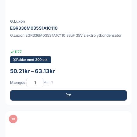
G.Luxon
EGR336M035S1A1C110
G.Luxon EGR336M035S1A1C110 33uF 35V Elektrolytkondensator
1177
Pakke med 200 stk.
50.21kr – 63.13kr
Mængde:
Min: 1
PDF