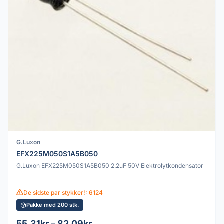
G.Luxon
EFX225M050S1A5B050
G.Luxon EFX225M050S1A5B050 2.2uF 50V Elektrolytkondensator
De sidste par stykker!: 6124
Pakke med 200 stk.
55.31kr – 82.09kr