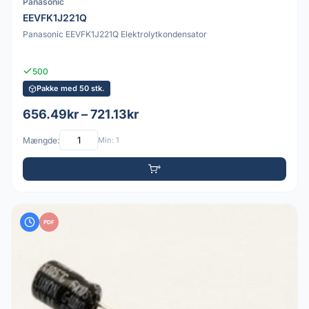
Panasonic
EEVFK1J221Q
Panasonic EEVFK1J221Q Elektrolytkondensator
500
Pakke med 50 stk.
656.49kr – 721.13kr
Mængde:
Min: 1
PDF