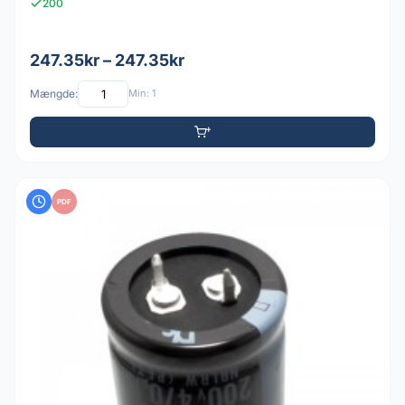
200
247.35kr – 247.35kr
Mængde:
Min: 1
PDF