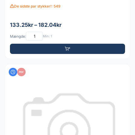
De sidste par stykker!: 549
133.25kr – 182.04kr
Mængde:
Min: 1
PDF