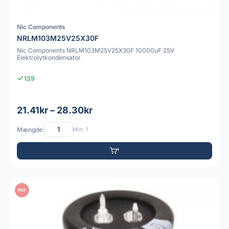
Nic Components
NRLM103M25V25X30F
Nic Components NRLM103M25V25X30F 10000uF 25V
Elektrolytkondensator
139
21.41kr – 28.30kr
Mængde:
Min: 1
PDF