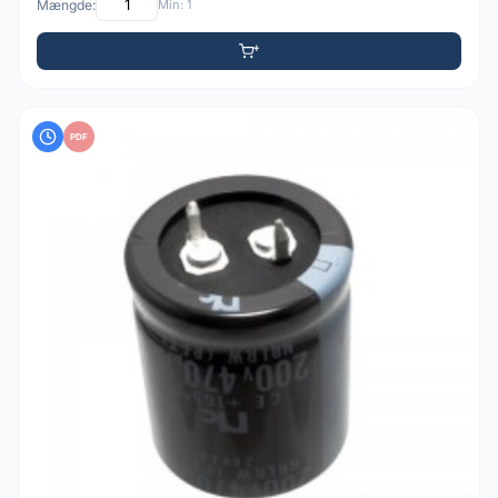
Mængde:
Min: 1
PDF