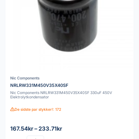
Nic Components
NRLRW331M450V35X40SF
Nic Components NRLRW331M450V35X40SF 330uF 450V
Elektrolytkondensator
De sidste par stykker!: 172
167.54kr – 233.71kr