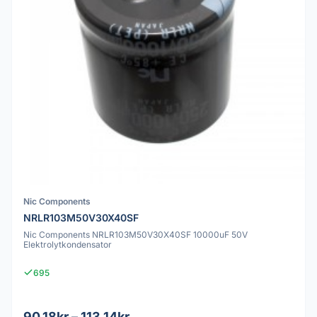
Nic Components
NRLR103M50V30X40SF
Nic Components NRLR103M50V30X40SF 10000uF 50V
Elektrolytkondensator
695
90.18kr – 113.14kr