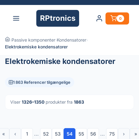
RPtronics
0
›
Passive komponenter
›
Kondensatorer
›
Elektrokemiske kondensatorer
Elektrokemiske kondensatorer
1 863 Referencer tilgængelige
Viser
1326–1350
produkter fra
1863
«
‹
1
...
52
53
54
55
56
...
75
›
»