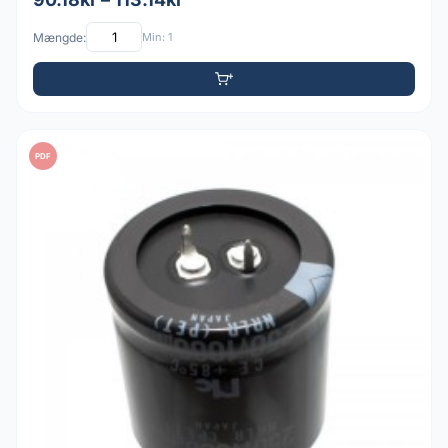
Mængde:
Min: 1
PDF