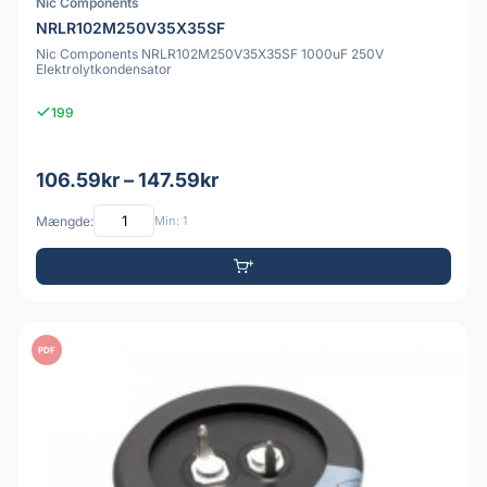
Nic Components
NRLR102M250V35X35SF
Nic Components NRLR102M250V35X35SF 1000uF 250V
Elektrolytkondensator
199
106.59kr – 147.59kr
Mængde:
Min: 1
PDF