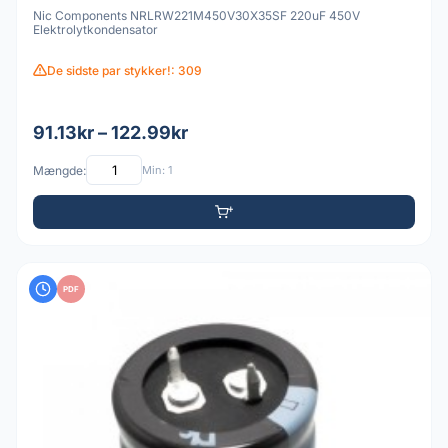
Nic Components NRLRW221M450V30X35SF 220uF 450V
Elektrolytkondensator
De sidste par stykker!: 309
91.13kr – 122.99kr
Mængde:
Min: 1
PDF