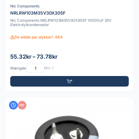
Nic Components
NRLRW103M35V30X30SF
Nic Components NRLRW103M35V30X30SF 10000uF 35V
Elektrolytkondensator
De sidste par stykker!: 664
55.32kr – 73.78kr
Mængde:
Min: 1
PDF