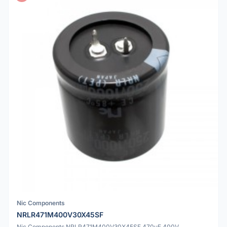
Nic Components
NRLR471M400V30X45SF
Nic Components NRLR471M400V30X45SF 470uF 400V