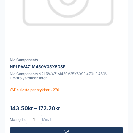
Nic Components
NRLRW471M450V35X50SF
Nic Components NRLRW471M450V35X50SF 470uF 450V
Elektrolytkondensator
De sidste par stykker!: 276
143.50kr – 172.20kr
Mængde:
Min: 1