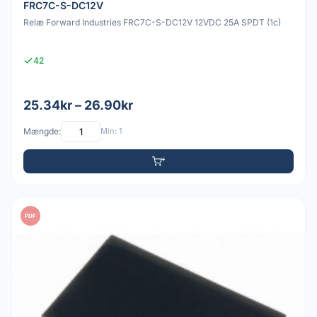
FRC7C-S-DC12V
Relæ Forward Industries FRC7C-S-DC12V 12VDC 25A SPDT (1c)
42
25.34kr – 26.90kr
Mængde:
Min: 1
PDF