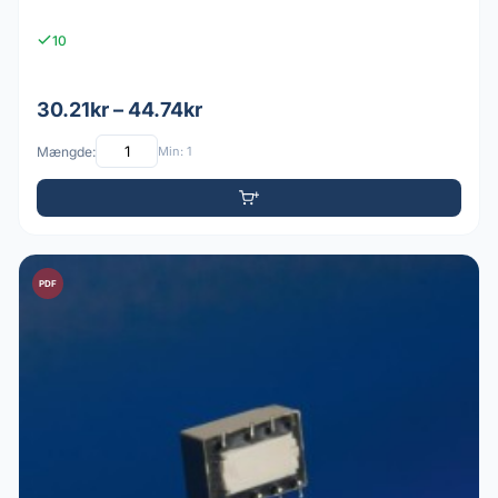
10
30.21kr – 44.74kr
Mængde:
Min: 1
PDF