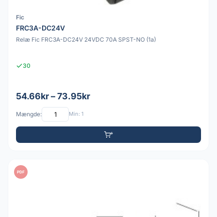
Fic
FRC3A-DC24V
Relæ Fic FRC3A-DC24V 24VDC 70A SPST-NO (1a)
30
54.66kr – 73.95kr
Mængde:
Min: 1
PDF