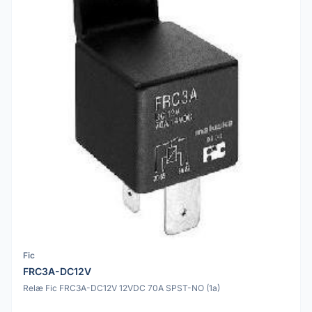
Fic
FRC3A-DC12V
Relæ Fic FRC3A-DC12V 12VDC 70A SPST-NO (1a)