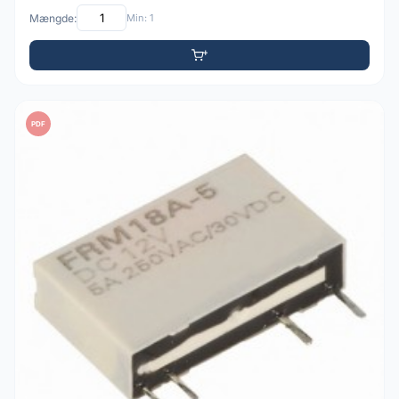
Mængde:
Min: 1
PDF