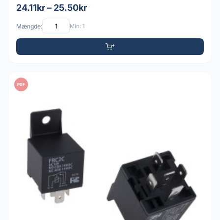
24.11kr – 25.50kr
Mængde:
Min: 1
PDF