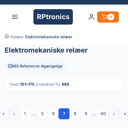
RPtronics
0
›
Relæer
›
Elektromekaniske relæer
Elektromekaniske relæer
985 Referencer tilgængelige
Viser
151–175
produkter fra
985
«
‹
1
...
5
6
7
8
9
...
40
›
»