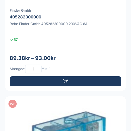
Finder Gmbh
405282300000
Relæ Finder Gmbh 405282300000 230VAC 8A
57
89.38kr – 93.00kr
Mængde:
Min: 1
PDF