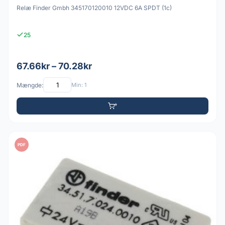
Relæ Finder Gmbh 345170120010 12VDC 6A SPDT (1c)
25
67.66kr – 70.28kr
Mængde:
Min: 1
PDF