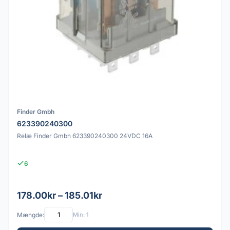
Finder Gmbh
623390240300
Relæ Finder Gmbh 623390240300 24VDC 16A
6
178.00kr – 185.01kr
Mængde:
Min: 1