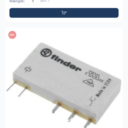
Mængde:
Min: 1
PDF