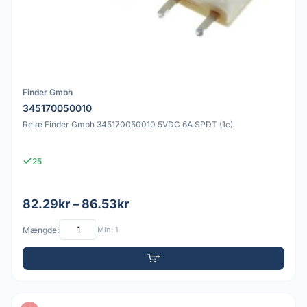
Finder Gmbh
345170050010
Relæ Finder Gmbh 345170050010 5VDC 6A SPDT (1c)
25
82.29kr – 86.53kr
Mængde:
Min: 1