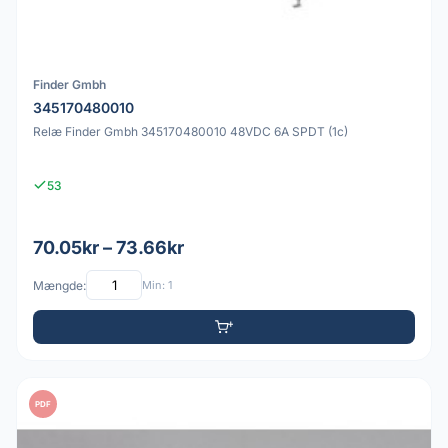
Finder Gmbh
345170480010
Relæ Finder Gmbh 345170480010 48VDC 6A SPDT (1c)
53
70.05kr – 73.66kr
Mængde:
Min: 1
PDF