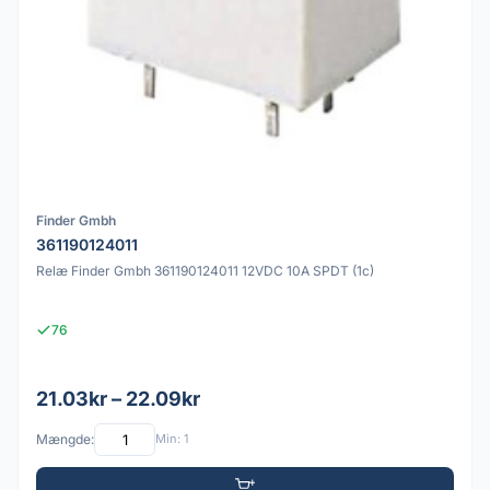
Finder Gmbh
361190124011
Relæ Finder Gmbh 361190124011 12VDC 10A SPDT (1c)
76
21.03kr – 22.09kr
Mængde:
Min: 1