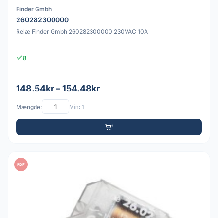
Finder Gmbh
260282300000
Relæ Finder Gmbh 260282300000 230VAC 10A
8
148.54kr – 154.48kr
Mængde:
Min: 1
PDF