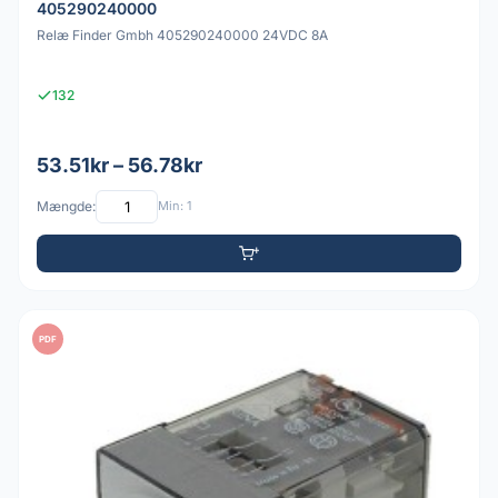
405290240000
Relæ Finder Gmbh 405290240000 24VDC 8A
132
53.51kr – 56.78kr
Mængde:
Min: 1
PDF