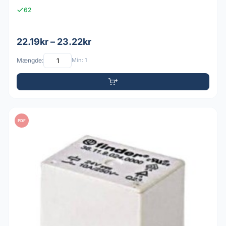
62
22.19kr – 23.22kr
Mængde:
Min: 1
PDF