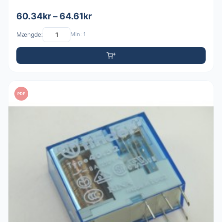
60.34kr – 64.61kr
Mængde:
Min: 1
PDF