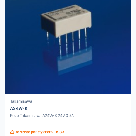
Takamisawa
A24W-K
Relæ Takamisawa A24W-K 24V 0.5A
De sidste par stykker!: 11933