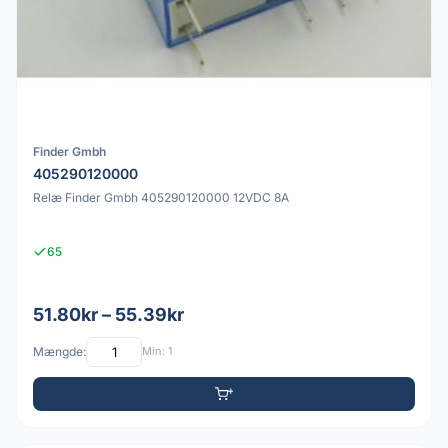
Finder Gmbh
405290120000
Relæ Finder Gmbh 405290120000 12VDC 8A
65
51.80kr – 55.39kr
Mængde:
Min: 1