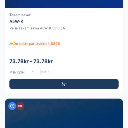
Takamisawa
A5W-K
Relæ Takamisawa A5W-K 5V 0.5A
De sidste par stykker!: 8896
73.78kr – 73.78kr
Mængde:
Min: 1
PDF