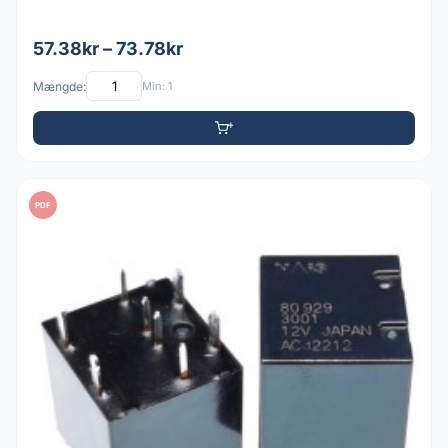
57.38kr – 73.78kr
Mængde:
Min: 1
PDF