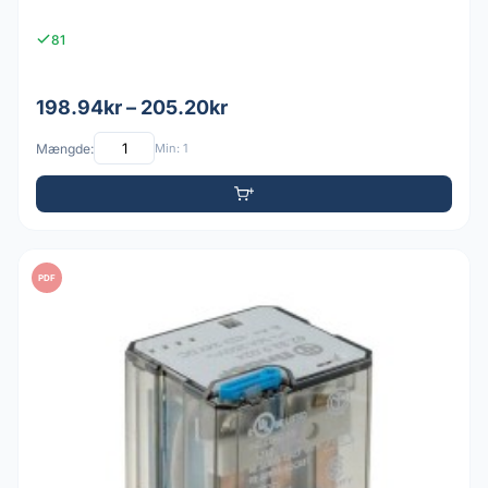
81
198.94kr – 205.20kr
Mængde:
Min: 1
PDF