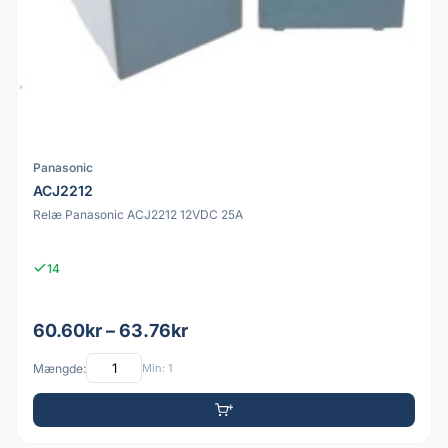
Panasonic
ACJ2212
Relæ Panasonic ACJ2212 12VDC 25A
14
60.60kr – 63.76kr
Mængde:
Min: 1