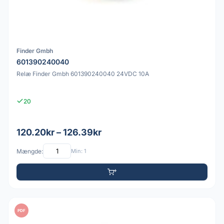
Finder Gmbh
601390240040
Relæ Finder Gmbh 601390240040 24VDC 10A
20
120.20kr – 126.39kr
Mængde:
Min: 1
PDF