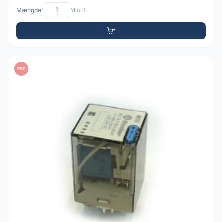
Mængde:
Min: 1
PDF