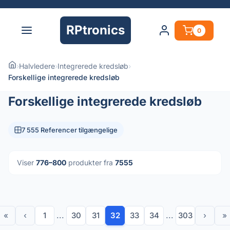
RPtronics
0
›
Halvledere
›
Integrerede kredsløb
›
Forskellige integrerede kredsløb
Forskellige integrerede kredsløb
7 555 Referencer tilgængelige
Viser
776–800
produkter fra
7555
«
‹
1
...
30
31
32
33
34
...
303
›
»