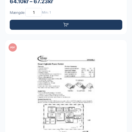
64.10kr – 67.23kr
Mængde:
Min: 1
PDF