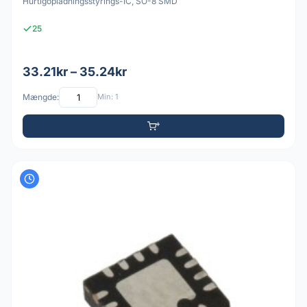
Hurtigopladningsstyrings-IC, SO-8 SMD
25
33.21kr – 35.24kr
Mængde:
Min: 1