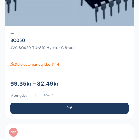
--
BQ050
JVC BQ050 TU-S10 Hybrid-IC 8-ben
De sidste par stykker!: 14
69.35kr – 82.49kr
Mængde:
Min: 1
PDF