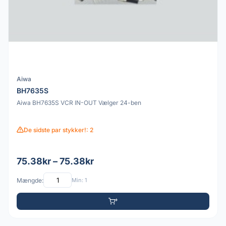
Aiwa
BH7635S
Aiwa BH7635S VCR IN-OUT Vælger 24-ben
De sidste par stykker!: 2
75.38kr – 75.38kr
Mængde:
Min: 1