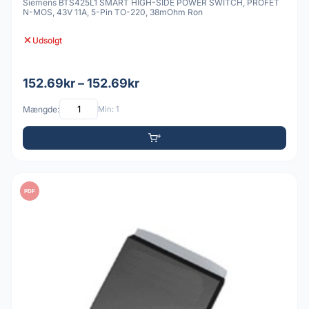
Siemens BTS425L1 SMART HIGH-SIDE POWER SWITCH, PROFET
N-MOS, 43V 11A, 5-Pin TO-220, 38mOhm Ron
Udsolgt
152.69kr – 152.69kr
Mængde:
Min: 1
PDF