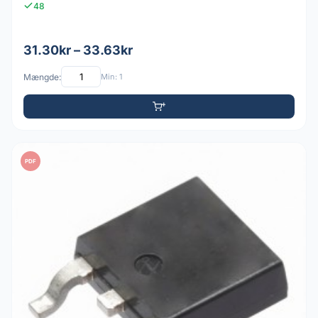
48
31.30kr – 33.63kr
Mængde:
Min: 1
PDF