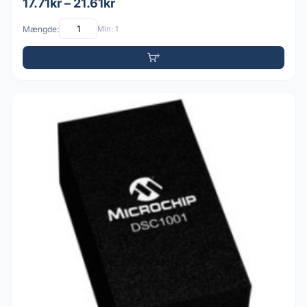
17.71kr – 21.61kr
Mængde:
Min: 1