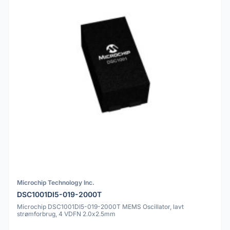
Microchip Technology Inc.
DSC1001DI5-019-2000T
Microchip DSC1001DI5-019-2000T MEMS Oscillator, lavt
strømforbrug, 4 VDFN 2.0x2.5mm