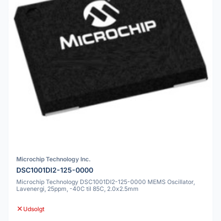
Microchip Technology Inc.
DSC1001DI2-125-0000
Microchip Technology DSC1001DI2-125-0000 MEMS Oscillator,
Lavenergi, 25ppm, -40C til 85C, 2.0x2.5mm
Udsolgt