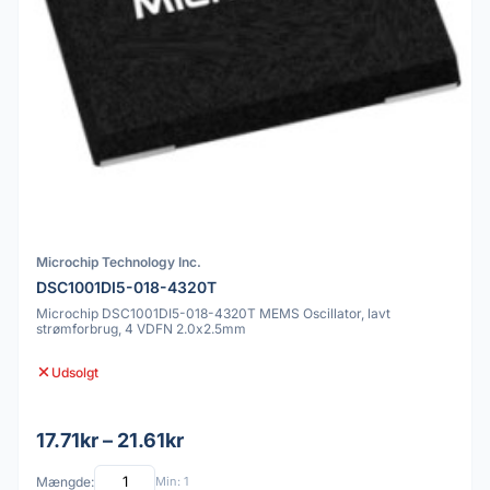
Microchip Technology Inc.
DSC1001DI5-018-4320T
Microchip DSC1001DI5-018-4320T MEMS Oscillator, lavt
strømforbrug, 4 VDFN 2.0x2.5mm
Udsolgt
17.71kr – 21.61kr
Mængde:
Min: 1