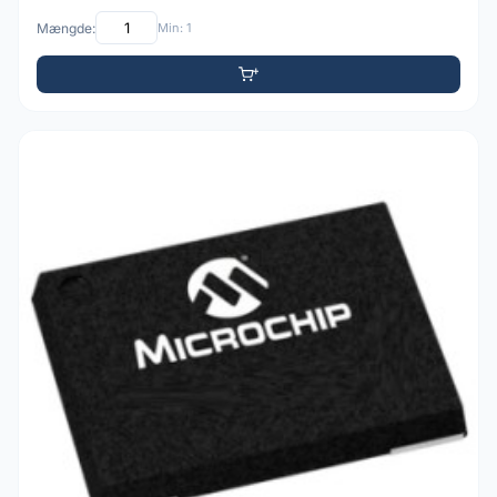
Mængde:
Min: 1