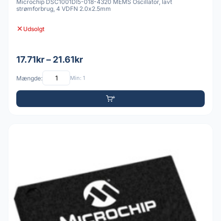
Microchip DSC1001DI5-018-4320 MEMS Oscillator, lavt
strømforbrug, 4 VDFN 2.0x2.5mm
Udsolgt
17.71kr – 21.61kr
Mængde:
Min: 1