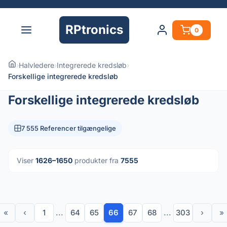
RPtronics
0
›
Halvledere
›
Integrerede kredsløb
›
Forskellige integrerede kredsløb
Forskellige integrerede kredsløb
7 555 Referencer tilgængelige
Viser
1626–1650
produkter fra
7555
«
‹
1
...
64
65
66
67
68
...
303
›
»