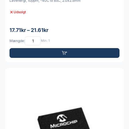
Lavenergi, 10ppm, -40C til 85C, 2.0x2.5mm
Udsolgt
17.71kr – 21.61kr
Mængde:
Min: 1