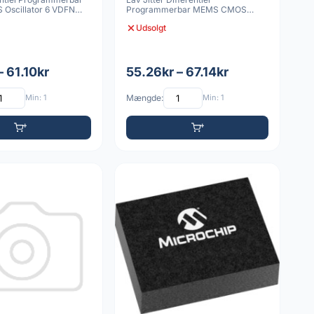
Oscillator 6 VDFN
Programmerbar MEMS CMOS
Oscillator 6 VDFN 3225 10
Udsolgt
– 61.10kr
55.26kr – 67.14kr
Min: 1
Mængde:
Min: 1