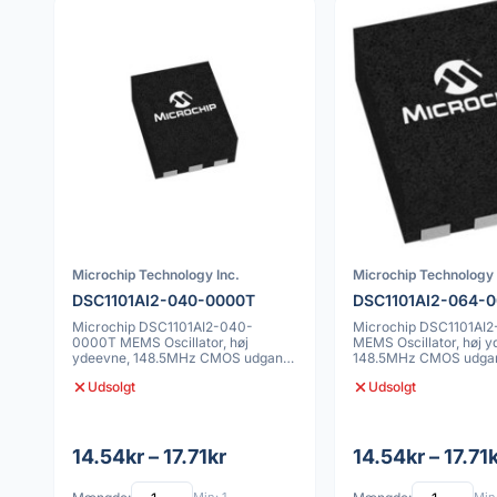
Microchip Technology Inc.
Microchip Technology 
DSC1101AI2-040-0000T
DSC1101AI2-064-
Microchip DSC1101AI2-040-
Microchip DSC1101AI
0000T MEMS Oscillator, høj
MEMS Oscillator, høj y
ydeevne, 148.5MHz CMOS udgang,
148.5MHz CMOS udga
7x5mm, 25ppm
25ppm
Udsolgt
Udsolgt
14.54kr – 17.71kr
14.54kr – 17.71