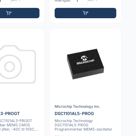
Min: 1
Mængde:
Min: 1
Microchip Technology Inc.
L3-PROGT
DSC1101AL5-PROG
DSC1101AL3-PROGT
Microchip Technology
rbar MEMS CMOS
DSC1101AL5-PROG
v jitter, -40C til 105C,
Programmerbar MEMS-oscillator