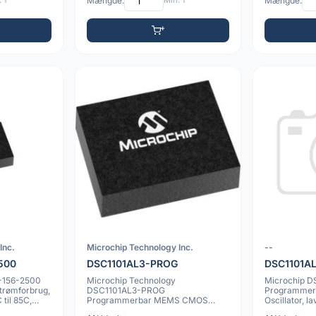
 1
Mængde:
Min: 1
Mængde:
Inc.
Microchip Technology Inc.
--
500
DSC1101AL3-PROG
DSC1101A
-156-2500
Microchip Technology
Microchip 
strømforbrug,
DSC1101AL3-PROG
Programme
til 85C,
Programmerbar MEMS CMOS
Oscillator, la
Oscillator, Lav Jitter, 20ppm, -40 til
20ppm, 6 V