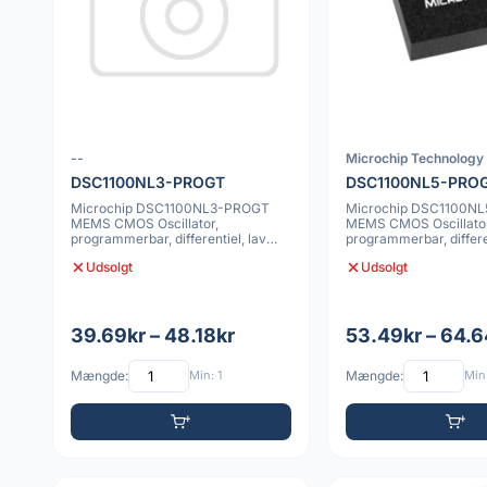
--
Microchip Technology 
DSC1100NL3-PROGT
DSC1100NL5-PRO
Microchip DSC1100NL3-PROGT
Microchip DSC1100N
MEMS CMOS Oscillator,
MEMS CMOS Oscillator
programmerbar, differentiel, lav
programmerbar, differen
jitter, 7x5mm, 20p
jitter, 7x5mm, 10pp
Udsolgt
Udsolgt
39.69kr – 48.18kr
53.49kr – 64.6
Mængde:
Min: 1
Mængde:
Min: