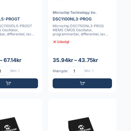
Microchip Technology Inc.
L5-PROGT
DSC1100NL3-PROG
DSC1100DL5-PROGT
Microchip DSC1100NL3-PROG
scillator,
MEMS CMOS Oscillator,
r, differentiel, lav
programmerbar, differentiel, lav
.5mm,
jitter, 7x5mm, 20pp
Udsolgt
– 67.14kr
35.94kr – 43.75kr
Min: 1
Mængde:
Min: 1