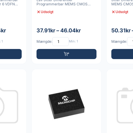
r 6 VDFN
Programmerbar MEMS CMOS
MEMS CMOS 
Oscillator 6 VDFN 3225 20
3225 10p
Udsolgt
Udsolgt
4kr
37.91kr – 46.04kr
50.31kr 
 1
Mængde:
Min: 1
Mængde: