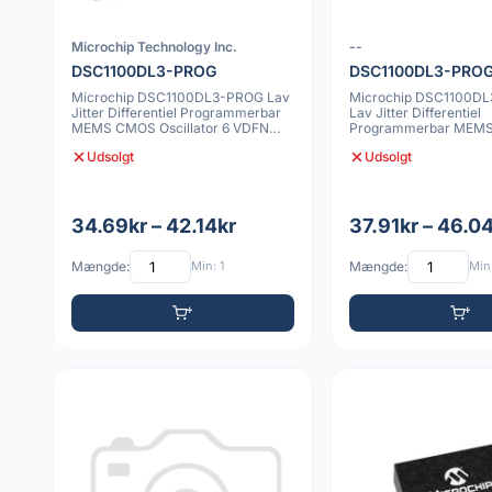
Microchip Technology Inc.
--
DSC1100DL3-PROG
DSC1100DL3-PRO
Microchip DSC1100DL3-PROG Lav
Microchip DSC1100D
Jitter Differentiel Programmerbar
Lav Jitter Differentiel
MEMS CMOS Oscillator 6 VDFN
Programmerbar MEM
2520 20p
Oscillator 6 VDFN 252
Udsolgt
Udsolgt
34.69kr – 42.14kr
37.91kr – 46.0
Mængde:
Min: 1
Mængde:
Min: