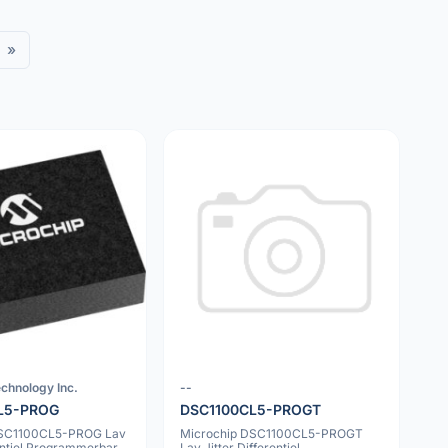
»
chnology Inc.
--
L5-PROG
DSC1100CL5-PROGT
DSC1100CL5-PROG Lav
Microchip DSC1100CL5-PROGT
rentiel Programmerbar
Lav Jitter Differentiel