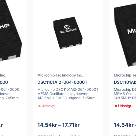
Inc.
Microchip Technology Inc.
Microchip Te
0000
DSC1101AI2-064-0000T
DSC1101A
2-064-0000
Microchip DSC1101AI2-064-0000T
Microchip 
deevne,
MEMS Oscillator, høj ydeevne,
MEMS Oscilla
ng, 7x5mm,
148.5MHz CMOS udgang, 7x5mm,
148.5MHz C
25ppm
25ppm
Udsolgt
Udsolgt
kr
14.54kr – 17.71kr
14.54kr 