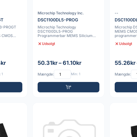
Microchip Technology Inc.
--
GT
DSC1100DL5-PROG
DSC1100D
L3-PROGT
Microchip Technology
Microchip 
DSC1100DL5-PROG
MEMS CMOS O
S CMOS
Programmerbar MEMS Silicium
programmerba
0 20
Oscillator
jitter, 2.0x2
Udsolgt
Udsolgt
4kr
50.31kr – 61.10kr
55.26kr 
 1
Mængde:
Min: 1
Mængde: