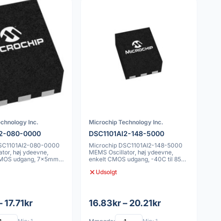
chnology Inc.
Microchip Technology Inc.
I2-080-0000
DSC1101AI2-148-5000
DSC1101AI2-080-0000
Microchip DSC1101AI2-148-5000
tor, høj ydeevne,
MEMS Oscillator, høj ydeevne,
MOS udgang, 7x5mm,
enkelt CMOS udgang, -40C til 85C,
25ppm,
Udsolgt
– 17.71kr
16.83kr – 20.21kr