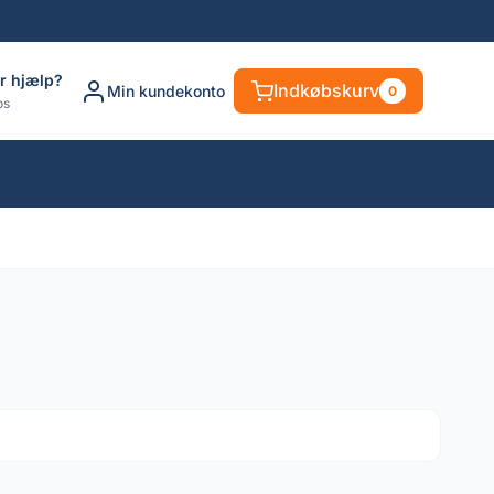
r hjælp?
Indkøbskurv
Min kundekonto
0
os