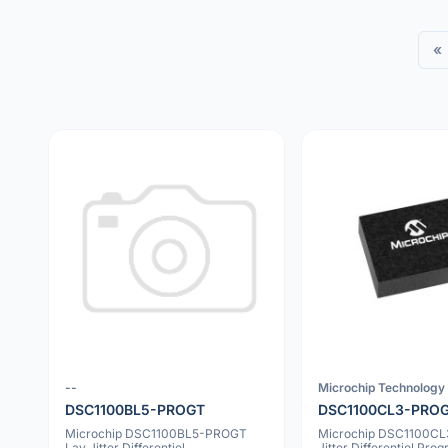
«
--
Microchip Technology 
DSC1100BL5-PROGT
DSC1100CL3-PRO
Microchip DSC1100BL5-PROGT
Microchip DSC1100C
Lav Jitter Differentiel
Jitter Differentiel Pr