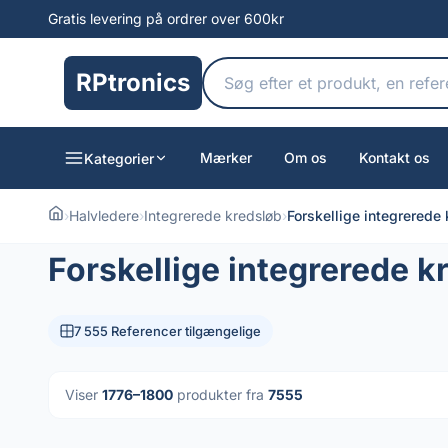
Gratis levering på ordrer over 600kr
RPtronics
Mærker
Om os
Kontakt os
Kategorier
›
Halvledere
›
Integrerede kredsløb
›
Forskellige integrerede
Forskellige integrerede k
7 555 Referencer tilgængelige
Viser
1776–1800
produkter fra
7555