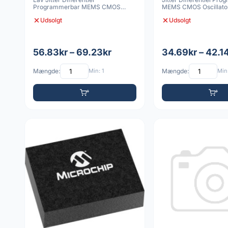
Programmerbar MEMS CMOS
MEMS CMOS Oscillato
Oscillator 6 VDFN 5032 10
3225 20p
Udsolgt
Udsolgt
56.83kr – 69.23kr
34.69kr – 42.1
Mængde:
Min: 1
Mængde:
Min: