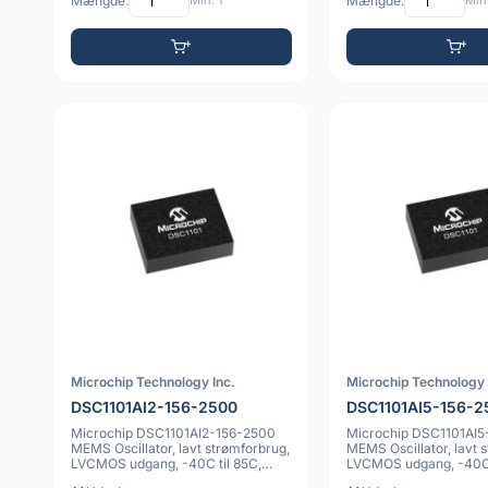
Mængde:
Min: 1
Mængde:
Min:
Microchip Technology Inc.
Microchip Technology 
DSC1101AI2-156-2500
DSC1101AI5-156-2
Microchip DSC1101AI2-156-2500
Microchip DSC1101AI5
MEMS Oscillator, lavt strømforbrug,
MEMS Oscillator, lavt 
LVCMOS udgang, -40C til 85C,
LVCMOS udgang, -40C 
25ppm
10ppm