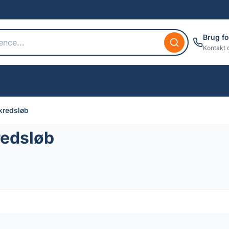
Brug fo
Kontakt 
 kredsløb
redsløb