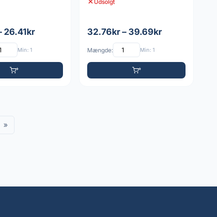
Udsolgt
– 26.41kr
32.76kr – 39.69kr
Min: 1
Mængde:
Min: 1
»