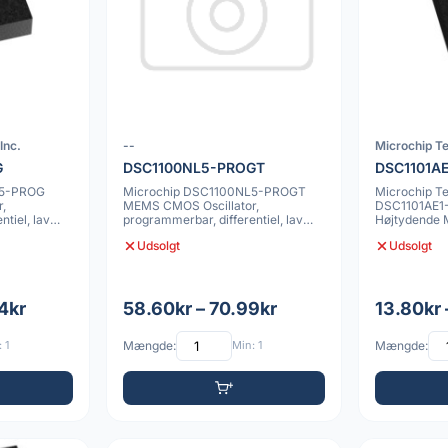
Inc.
--
Microchip Te
G
DSC1100NL5-PROGT
DSC1101A
L5-PROG
Microchip DSC1100NL5-PROGT
Microchip T
,
MEMS CMOS Oscillator,
DSC1101AE1
tiel, lav
programmerbar, differentiel, lav
Højtydende
jitter, 7x5mm, 10p
siliciumoscil
Udsolgt
Udsolgt
frekvens
4kr
58.60kr – 70.99kr
13.80kr 
 1
Mængde:
Min: 1
Mængde: