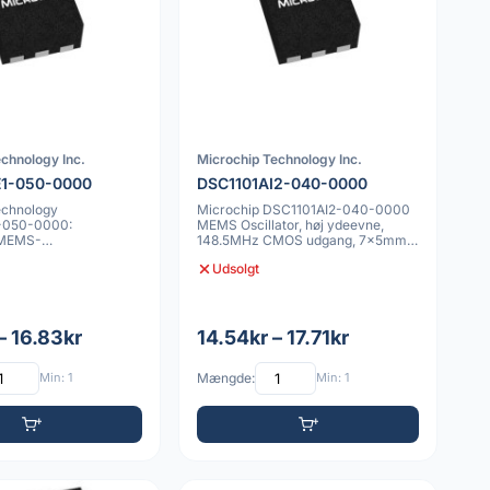
chnology Inc.
Microchip Technology Inc.
E1-050-0000
DSC1101AI2-040-0000
echnology
Microchip DSC1101AI2-040-0000
-050-0000:
MEMS Oscillator, høj ydeevne,
 MEMS-
148.5MHz CMOS udgang, 7x5mm,
lator, 50 MHz fast
25ppm
Udsolgt
– 16.83kr
14.54kr – 17.71kr
Min: 1
Mængde:
Min: 1