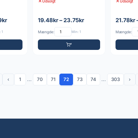
Udsolgt
Udsolgt
9kr
19.48kr – 23.75kr
21.78kr 
 1
Mængde:
Min: 1
Mængde:
‹
1
...
70
71
72
73
74
...
303
›