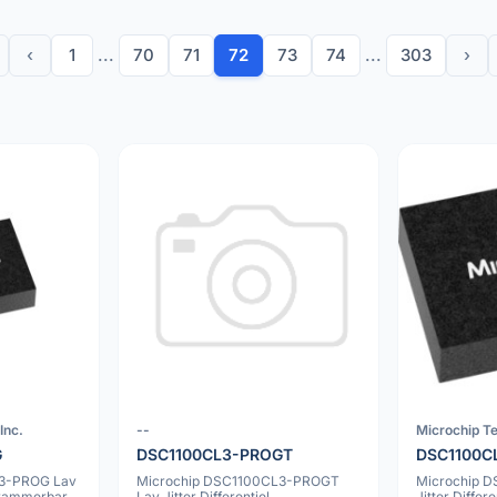
‹
1
...
70
71
72
73
74
...
303
›
Inc.
--
Microchip Te
G
DSC1100CL3-PROGT
DSC1100C
L3-PROG Lav
Microchip DSC1100CL3-PROGT
Microchip 
ogrammerbar
Lav Jitter Differentiel
Jitter Diffe