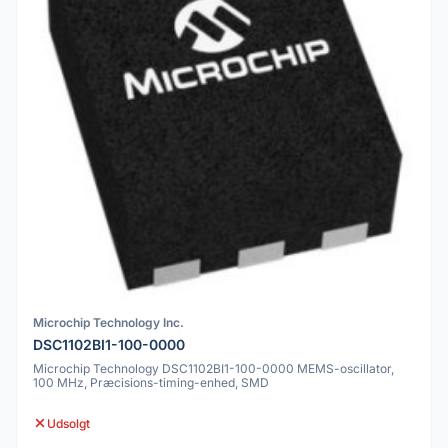
Microchip Technology Inc.
DSC1102BI1-100-0000
Microchip Technology DSC1102BI1-100-0000 MEMS-oscillator,
100 MHz, Præcisions-timing-enhed, SMD
Udsolgt