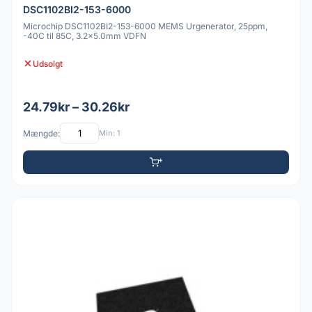
DSC1102BI2-153-6000
Microchip DSC1102BI2-153-6000 MEMS Urgenerator, 25ppm,
-40C til 85C, 3.2x5.0mm VDFN
Udsolgt
24.79kr – 30.26kr
Mængde:
Min: 1