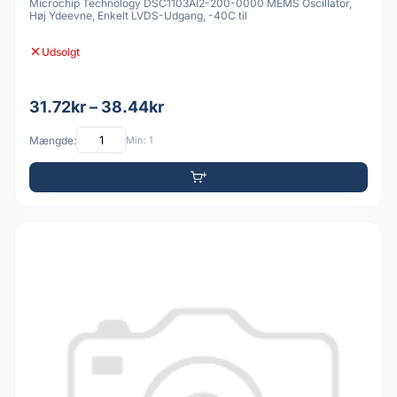
Microchip Technology DSC1103AI2-200-0000 MEMS Oscillator,
Høj Ydeevne, Enkelt LVDS-Udgang, -40C til
Udsolgt
31.72kr – 38.44kr
Mængde:
Min: 1