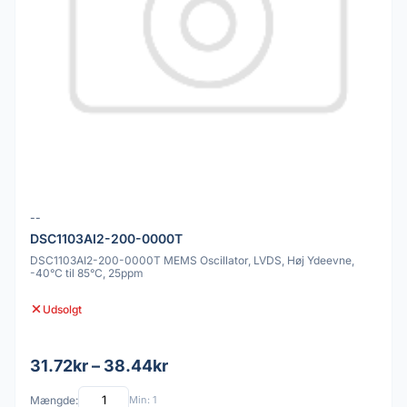
--
DSC1103AI2-200-0000T
DSC1103AI2-200-0000T MEMS Oscillator, LVDS, Høj Ydeevne,
-40°C til 85°C, 25ppm
Udsolgt
31.72kr – 38.44kr
Mængde:
Min: 1