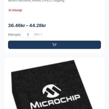
MEMS-oscillator, enkelt LVPECL-udgang,
Udsolgt
36.46kr – 44.28kr
Mængde:
Min: 1