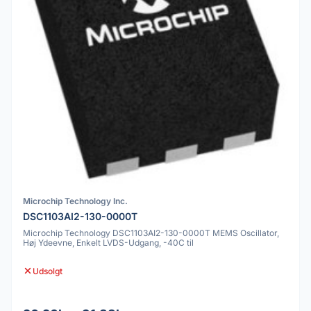
Microchip Technology Inc.
DSC1103AI2-130-0000T
Microchip Technology DSC1103AI2-130-0000T MEMS Oscillator,
Høj Ydeevne, Enkelt LVDS-Udgang, -40C til
Udsolgt