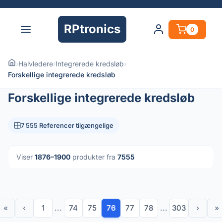
RPtronics
0
›
Halvledere
›
Integrerede kredsløb
›
Forskellige integrerede kredsløb
Forskellige integrerede kredsløb
7 555 Referencer tilgængelige
Viser
1876–1900
produkter fra
7555
«
‹
1
...
74
75
76
77
78
...
303
›
»