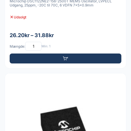
Microchip DSC1122NE2-156-2500T MEMS Oscillator, LVPECL
Udgang, 25ppm, -20C til 70C, 6 VDFN 7x5x0.9mm
Udsolgt
26.20kr – 31.88kr
Mængde:
Min: 1