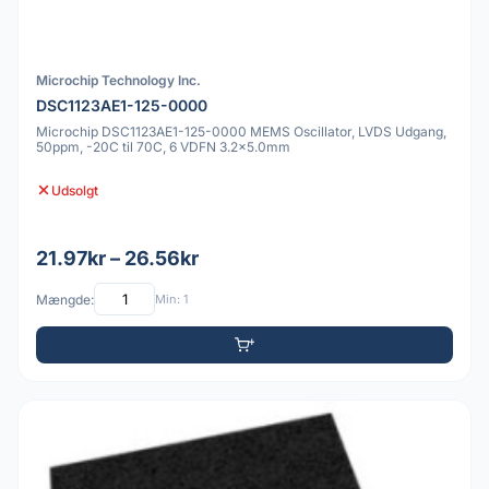
Microchip Technology Inc.
DSC1123AE1-125-0000
Microchip DSC1123AE1-125-0000 MEMS Oscillator, LVDS Udgang,
50ppm, -20C til 70C, 6 VDFN 3.2x5.0mm
Udsolgt
21.97kr – 26.56kr
Mængde:
Min: 1