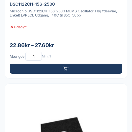
DSC1122CI1-156-2500
Microchip DSC1122CI1-156-2500 MEMS Oscillator, Høj Ydeevne,
Enkelt LVPECL Udgang, -40C til 85C, 50pp
Udsolgt
22.86kr – 27.60kr
Mængde:
Min: 1