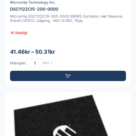
Microchip Technology Inc.
DSC1122CI5-200-0000
Microchip DSC1122CI5-200-0000 MEMS Oscillator, Høj Ydeevne,
Enkelt LVPECL Udgang, -40C til 85C, 10pp
Udsolgt
41.46kr – 50.31kr
Mængde:
Min: 1