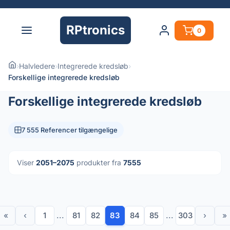
RPtronics
0
›
Halvledere
›
Integrerede kredsløb
›
Forskellige integrerede kredsløb
Forskellige integrerede kredsløb
7 555 Referencer tilgængelige
Viser
2051–2075
produkter fra
7555
«
‹
1
...
81
82
83
84
85
...
303
›
»