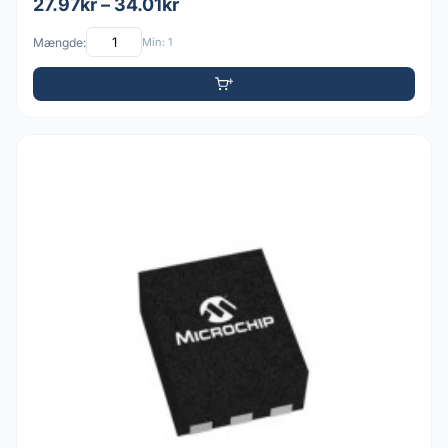
27.97kr – 34.01kr
Mængde:
Min: 1