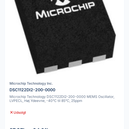
Microchip Technology Inc.
DSC1122DI2-200-0000
Microchip Technology DSC1122DI2-200-0000 MEMS Oscillator,
LVPECL, Høj Ydeevne, -40°C til 85°C, 25ppm
Udsolgt