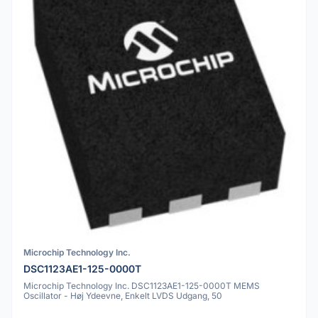
Microchip Technology Inc.
DSC1123AE1-125-0000T
Microchip Technology Inc. DSC1123AE1-125-0000T MEMS
Oscillator - Høj Ydeevne, Enkelt LVDS Udgang, 50