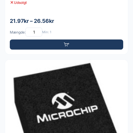
Udsolgt
21.97kr – 26.56kr
Mængde:
Min: 1