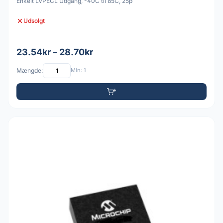
Enkelt LVPECL Udgang, -40C til 85C, 25p
Udsolgt
23.54kr – 28.70kr
Mængde:
Min: 1