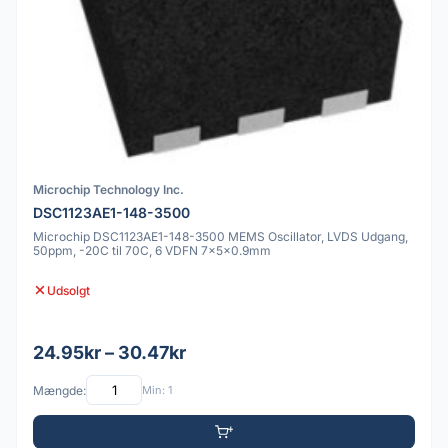
Microchip Technology Inc.
DSC1123AE1-148-3500
Microchip DSC1123AE1-148-3500 MEMS Oscillator, LVDS Udgang,
50ppm, -20C til 70C, 6 VDFN 7x5x0.9mm
Udsolgt
24.95kr – 30.47kr
Mængde:
Min: 1