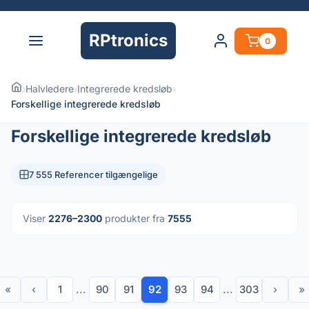
RPtronics
0
›
Halvledere
›
Integrerede kredsløb
›
Forskellige integrerede kredsløb
Forskellige integrerede kredsløb
7 555 Referencer tilgængelige
Viser
2276–2300
produkter fra
7555
«
‹
1
...
90
91
92
93
94
...
303
›
»