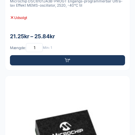
Microchip DSC6101JA3B-PROGT Engangs-programmerbar Ultra-
lav Effekt MEMS-oscillator, 2520, -40°C til
Udsolgt
21.25kr – 25.84kr
Mængde:
Min: 1