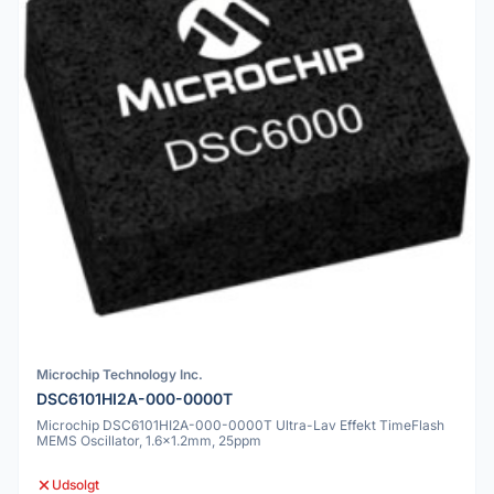
Microchip Technology Inc.
DSC6101HI2A-000-0000T
Microchip DSC6101HI2A-000-0000T Ultra-Lav Effekt TimeFlash
MEMS Oscillator, 1.6x1.2mm, 25ppm
Udsolgt