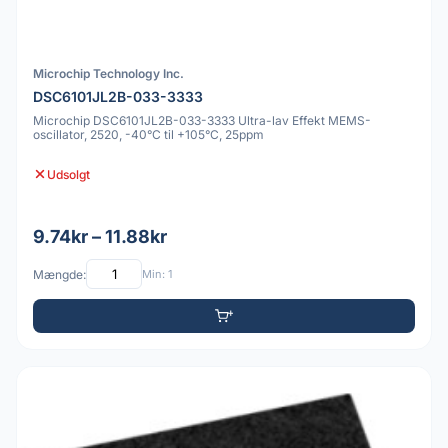
Microchip Technology Inc.
DSC6101JL2B-033-3333
Microchip DSC6101JL2B-033-3333 Ultra-lav Effekt MEMS-
oscillator, 2520, -40°C til +105°C, 25ppm
Udsolgt
9.74kr – 11.88kr
Mængde:
Min: 1