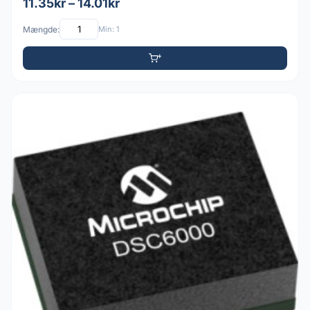
11.35kr – 14.01kr
Mængde:
Min: 1