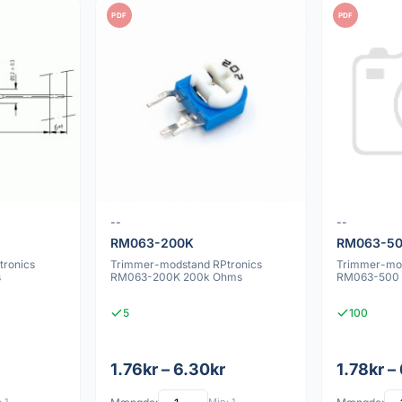
PDF
PDF
--
--
RM063-200K
RM063-5
ronics
Trimmer-modstand RPtronics
Trimmer-mod
s
RM063-200K 200k Ohms
RM063-500
5
100
1.76kr – 6.30kr
1.78kr –