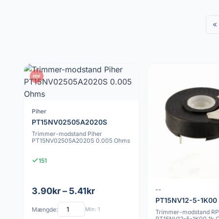
«
PDF
Piher
PT15NV02505A2020S
Trimmer-modstand Piher
PT15NV02505A2020S 0.005 Ohms
151
--
3.90kr – 5.41kr
PT15NV12-5-1K00
Mængde:
Min: 1
Trimmer-modstand RPt
PT15NV12-5-1K00 1k 