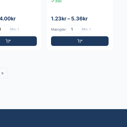
350
 4.00kr
1.23kr – 5.36kr
Min: 1
Mængde:
Min: 1
»