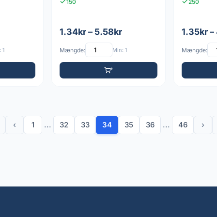
150
250
1.34kr – 5.58kr
1.35kr –
 1
Mængde:
Min: 1
Mængde:
‹
1
...
32
33
34
35
36
...
46
›