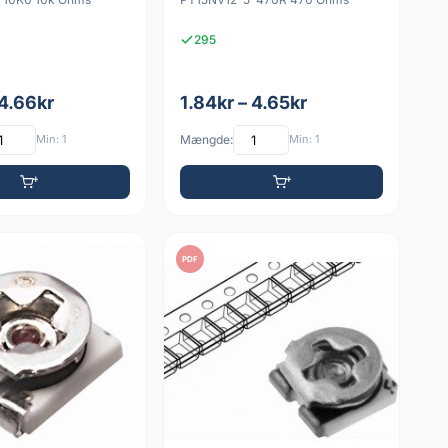
295
 4.66kr
1.84kr – 4.65kr
Min: 1
Mængde:
Min: 1
PDF