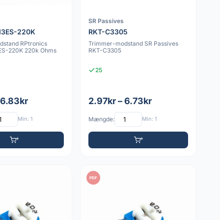
SR Passives
3ES-220K
RKT-C3305
stand RPtronics
Trimmer-modstand SR Passives
S-220K 220k Ohms
RKT-C3305
25
 6.83kr
2.97kr – 6.73kr
Min: 1
Mængde:
Min: 1
PDF