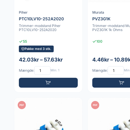
Piher
Murata
PTC10LV10-252A2020
PVZ3G1K
Trimmer-modstand Piher
Trimmer-modstand Mu
PTC10LV10-252A2020
PVZ3G1K 1k Ohms
55
100
Pakke med 3 stk.
42.03kr – 57.63kr
4.46kr – 10.89
Mængde:
Min: 1
Mængde:
Min:
PDF
PDF