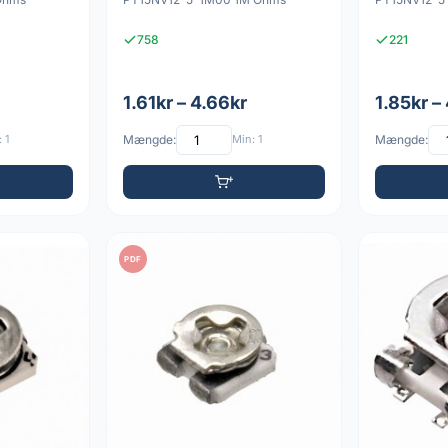
758
221
1.61kr – 4.66kr
1.85kr –
 1
Mængde:
Min: 1
Mængde:
PDF