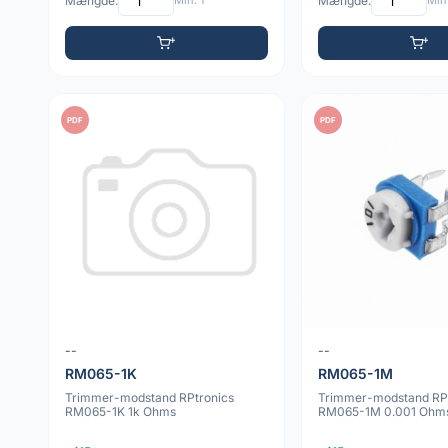
Mængde:
Min: 1
Mængde:
Min:
PDF
PDF
--
--
RM065-1K
RM065-1M
Trimmer-modstand RPtronics
Trimmer-modstand RPt
RM065-1K 1k Ohms
RM065-1M 0.001 Ohm