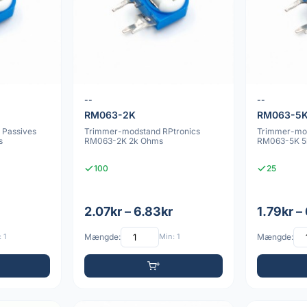
--
--
RM063-2K
RM063-5
 Passives
Trimmer-modstand RPtronics
Trimmer-mod
s
RM063-2K 2k Ohms
RM063-5K 5
100
25
2.07kr – 6.83kr
1.79kr –
 1
Mængde:
Min: 1
Mængde: