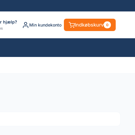
r hjælp?
Indkøbskurv
Min kundekonto
0
os