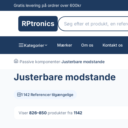
Gratis levering på ordrer over 600kr
RPtronics
Mærker
Om os
Kontakt os
Kategorier
›
Passive komponenter
›
Justerbare modstande
Justerbare modstande
1 142 Referencer tilgængelige
Viser
826–850
produkter fra
1142