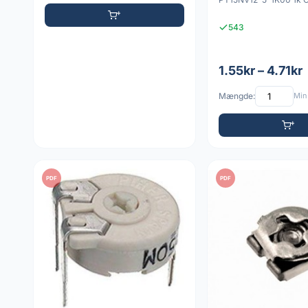
543
1.55kr – 4.71kr
Mængde:
Min:
PDF
PDF