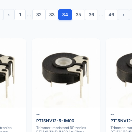
‹
1
...
32
33
34
35
36
...
46
›
--
--
PT15NV12-5-1M00
PT15NV12
ronics
Trimmer-modstand RPtronics
Trimmer-mod
Ohms
PT15NV12-5-1M00 1M Ohms
PT15NV12-5