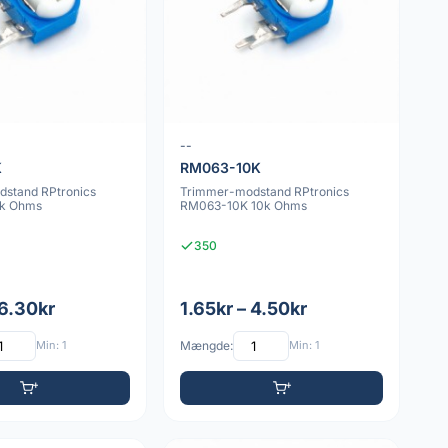
--
K
RM063-10K
stand RPtronics
Trimmer-modstand RPtronics
k Ohms
RM063-10K 10k Ohms
350
 6.30kr
1.65kr – 4.50kr
Min: 1
Mængde:
Min: 1