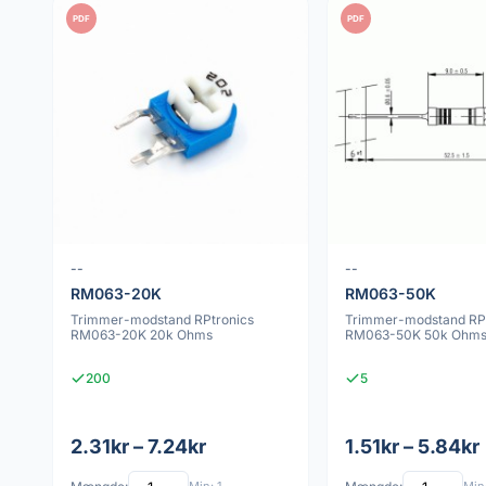
PDF
PDF
--
--
RM063-20K
RM063-50K
Trimmer-modstand RPtronics
Trimmer-modstand RPt
RM063-20K 20k Ohms
RM063-50K 50k Ohm
200
5
2.31kr – 7.24kr
1.51kr – 5.84kr