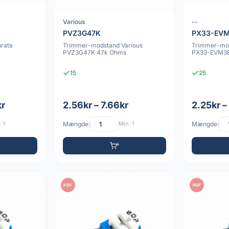
Various
--
PVZ3G47K
PX33-EVM
rata
Trimmer-modstand Various
Trimmer-mod
PVZ3G47K 47k Ohms
PX33-EVM3E
15
25
kr
2.56kr – 7.66kr
2.25kr –
 1
Mængde:
Min: 1
Mængde:
PDF
PDF