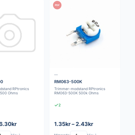
PDF
--
00
RM063-500K
stand RPtronics
Trimmer-modstand RPtronics
 500 Ohms
RM063-500K 500k Ohms
2
 6.30kr
1.35kr – 2.43kr