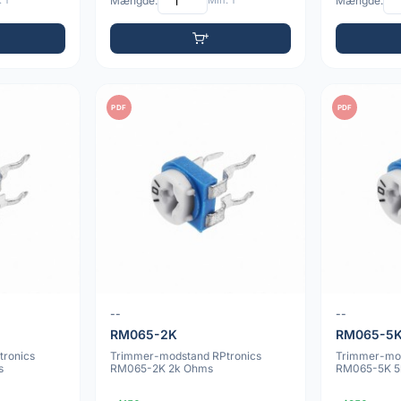
 1
Mængde:
Min: 1
Mængde:
PDF
PDF
--
--
RM065-2K
RM065-5
ronics
Trimmer-modstand RPtronics
Trimmer-mod
s
RM065-2K 2k Ohms
RM065-5K 5