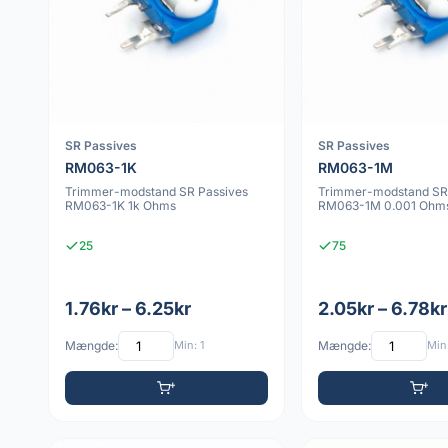
SR Passives
SR Passives
RM063-1K
RM063-1M
Trimmer-modstand SR Passives
Trimmer-modstand SR
RM063-1K 1k Ohms
RM063-1M 0.001 Ohm
25
75
1.76kr – 6.25kr
2.05kr – 6.78kr
Mængde:
Min: 1
Mængde:
Min: