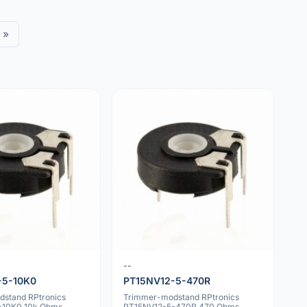
»
--
-5-10K0
PT15NV12-5-470R
stand RPtronics
Trimmer-modstand RPtronics
-10K0 10k Ohms
PT15NV12-5-470R 470 Ohms