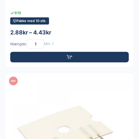
619
Pakke med 10 stk.
2.88kr – 4.43kr
Mængde:
Min: 1
PDF