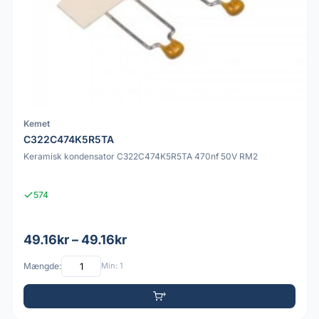
Kemet
C322C474K5R5TA
Keramisk kondensator C322C474K5R5TA 470nf 50V RM2
574
49.16kr – 49.16kr
Mængde:
Min: 1