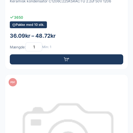
Keramisk kondensator C1206C225K5RACTU 2.2uf 50V 1206
3650
Pakke med 10 stk.
36.09kr – 48.72kr
Mængde:
Min: 1
PDF