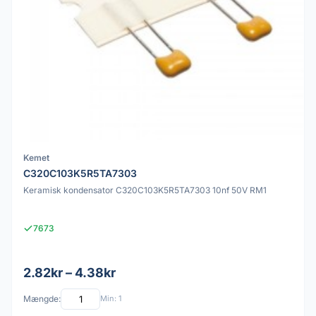
Kemet
C320C103K5R5TA7303
Keramisk kondensator C320C103K5R5TA7303 10nf 50V RM1
7673
2.82kr – 4.38kr
Mængde:
Min: 1