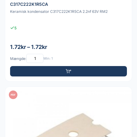
C317C222K1R5CA
Keramisk kondensator C317C222K1R5CA 2.2nf 63V RM2
5
1.72kr – 1.72kr
Mængde:
Min: 1
PDF