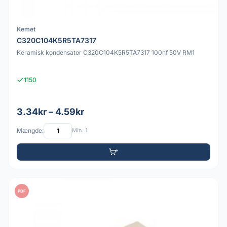
Kemet
C320C104K5R5TA7317
Keramisk kondensator C320C104K5R5TA7317 100nf 50V RM1
1150
3.34kr – 4.59kr
Mængde:
Min: 1
PDF