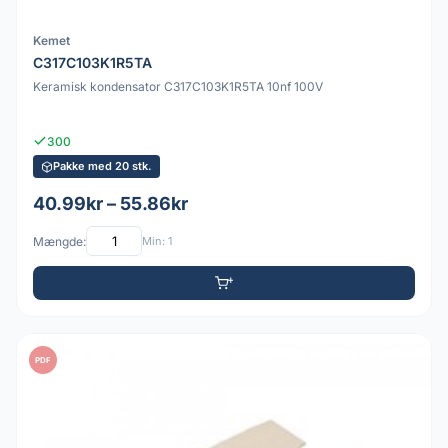
Kemet
C317C103K1R5TA
Keramisk kondensator C317C103K1R5TA 10nf 100V
300
Pakke med 20 stk.
40.99kr – 55.86kr
Mængde:
Min: 1
PDF