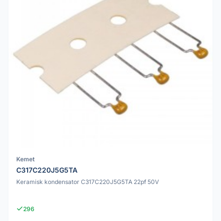
Kemet
C317C220J5G5TA
Keramisk kondensator C317C220J5G5TA 22pf 50V
296