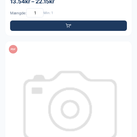
13.54kr – 22.15kr
Mængde:
Min: 1
PDF