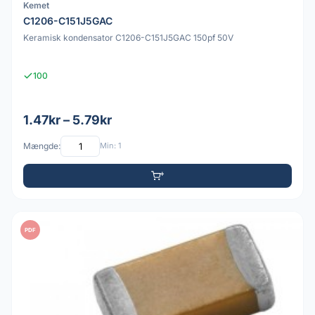
Kemet
C1206-C151J5GAC
Keramisk kondensator C1206-C151J5GAC 150pf 50V
100
1.47kr – 5.79kr
Mængde:
Min: 1
PDF