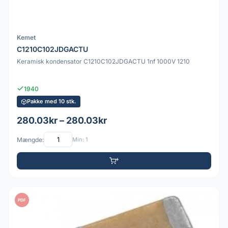
Kemet
C1210C102JDGACTU
Keramisk kondensator C1210C102JDGACTU 1nf 1000V 1210
1940
Pakke med 10 stk.
280.03kr – 280.03kr
Mængde:
Min: 1
PDF