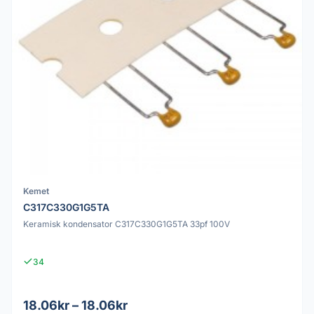
Kemet
C317C330G1G5TA
Keramisk kondensator C317C330G1G5TA 33pf 100V
34
18.06kr – 18.06kr