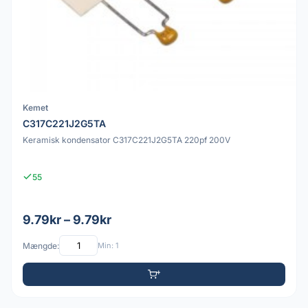
Kemet
C317C221J2G5TA
Keramisk kondensator C317C221J2G5TA 220pf 200V
55
9.79kr – 9.79kr
Mængde:
Min: 1