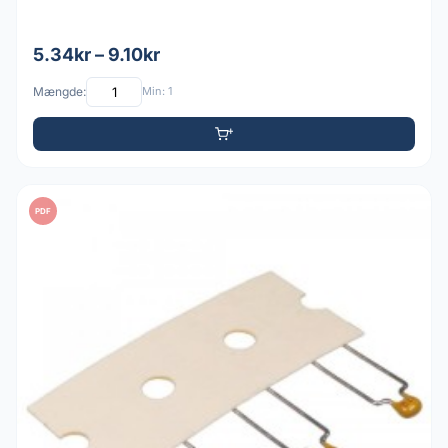
5.34kr – 9.10kr
Mængde:
Min: 1
PDF