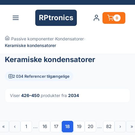
RPtronics
0
›
Passive komponenter
›
Kondensatorer
›
Keramiske kondensatorer
Keramiske kondensatorer
2 034 Referencer tilgængelige
Viser
426–450
produkter fra
2034
«
‹
1
...
16
17
18
19
20
...
82
›
»