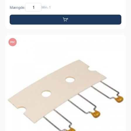
Mængde:
Min: 1
PDF