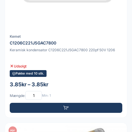
Kemet
C1206C221J5GAC7800
Keramisk kondensator C1206C221J5GAC7800 220pf 50V 1206
Udsolgt
Pakke med 10 stk.
3.85kr – 3.85kr
Mængde:
Min: 1
PDF