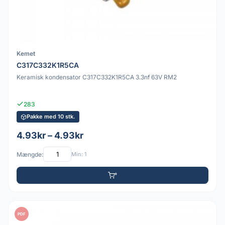
Kemet
C317C332K1R5CA
Keramisk kondensator C317C332K1R5CA 3.3nf 63V RM2
283
Pakke med 10 stk.
4.93kr – 4.93kr
Mængde:
Min: 1
PDF