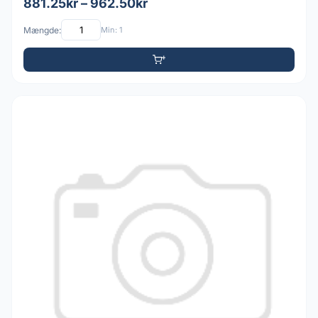
881.25kr – 962.50kr
Mængde:
Min: 1