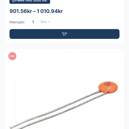
Pakke med 3000 stk.
901.56kr – 1 010.94kr
Mængde:
Min: 1
PDF