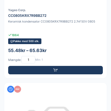
Yageo Corp.
CC0805KRX7R9BB272
Keramisk kondensator CC0805KRX7R9BB272 2.7nf 50V 0805
1864
Pakke med 500 stk.
55.48kr – 65.63kr
Mængde:
Min: 1
PDF