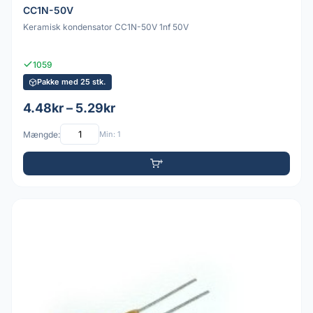
CC1N-50V
Keramisk kondensator CC1N-50V 1nf 50V
1059
Pakke med 25 stk.
4.48kr – 5.29kr
Mængde:
Min: 1