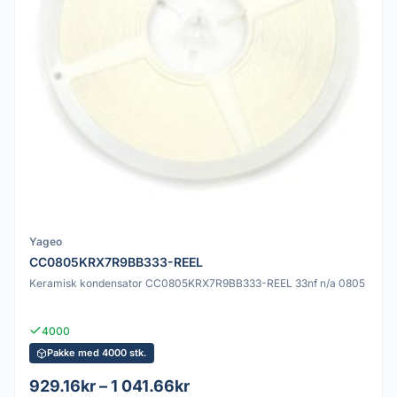
Yageo
CC0805KRX7R9BB333-REEL
Keramisk kondensator CC0805KRX7R9BB333-REEL 33nf n/a 0805
4000
Pakke med 4000 stk.
929.16kr – 1 041.66kr