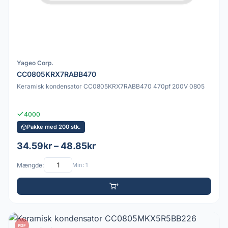
Yageo Corp.
CC0805KRX7RABB470
Keramisk kondensator CC0805KRX7RABB470 470pf 200V 0805
4000
Pakke med 200 stk.
34.59kr – 48.85kr
Mængde:
Min: 1
PDF