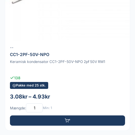
--
CC1-2PF-50V-NPO
Keramisk kondensator CC1-2PF-50V-NPO 2pf 50V RM1
138
Pakke med 25 stk.
3.08kr – 4.93kr
Mængde:
Min: 1