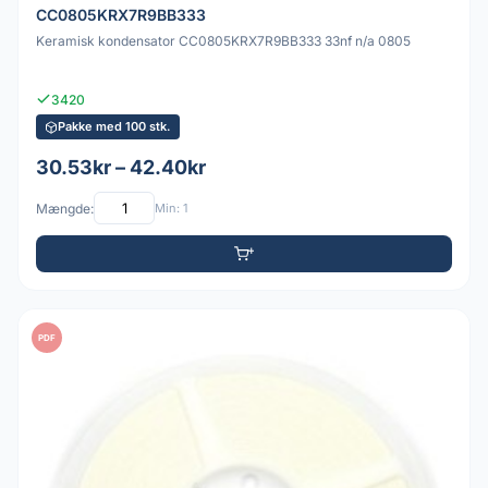
CC0805KRX7R9BB333
Keramisk kondensator CC0805KRX7R9BB333 33nf n/a 0805
3420
Pakke med 100 stk.
30.53kr – 42.40kr
Mængde:
Min: 1
PDF