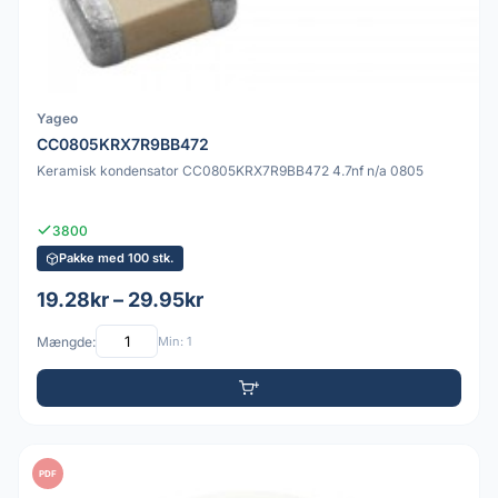
Yageo
CC0805KRX7R9BB472
Keramisk kondensator CC0805KRX7R9BB472 4.7nf n/a 0805
3800
Pakke med 100 stk.
19.28kr – 29.95kr
Mængde:
Min: 1
PDF