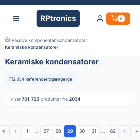
RPtronics
0
›
Passive komponenter
›
Kondensatorer
›
Keramiske kondensatorer
Keramiske kondensatorer
2 034 Referencer tilgængelige
Viser
701–725
produkter fra
2034
«
‹
1
...
27
28
29
30
31
...
82
›
»