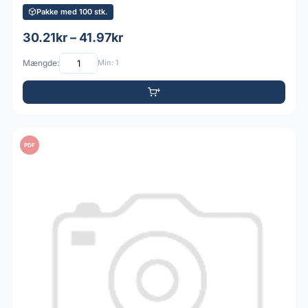
Pakke med 100 stk.
30.21kr – 41.97kr
Mængde:
Min: 1
PDF