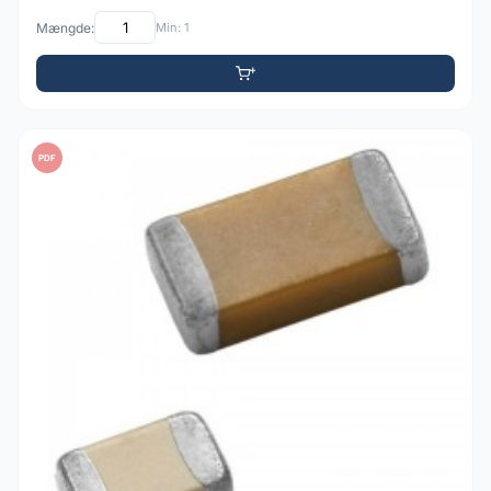
Mængde:
Min: 1
PDF