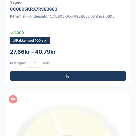
Yageo
CC0805KRX7R9BB683
Keramisk kondensator CC0805KRX7R9BB683 68nf n/a 0805
4000
Pakke med 100 stk.
27.66kr – 40.79kr
Mængde:
Min: 1
PDF