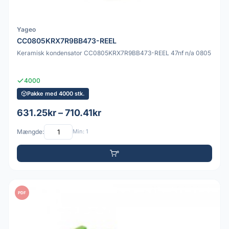
Yageo
CC0805KRX7R9BB473-REEL
Keramisk kondensator CC0805KRX7R9BB473-REEL 47nf n/a 0805
4000
Pakke med 4000 stk.
631.25kr – 710.41kr
Mængde:
Min: 1
PDF