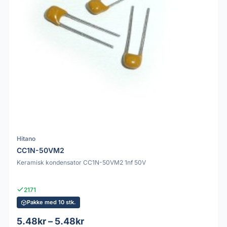
Hitano
CC1N-50VM2
Keramisk kondensator CC1N-50VM2 1nf 50V
2171
Pakke med 10 stk.
5.48kr – 5.48kr