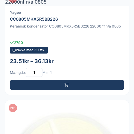
Yageo
CC0805MKX5R5BB226
Keramisk kondensator CC0805MKX5R5BB226 22000nf n/a 0805
2790
Pakke med 50 stk.
23.51kr – 36.13kr
Mængde:
Min: 1
PDF