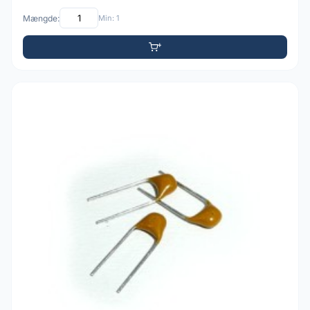
Mængde:
Min: 1