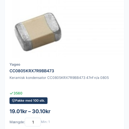
Yageo
CC0805KRX7R9BB473
Keramisk kondensator CC0805KRX7R9BB473 47nf n/a 0805
3560
Pakke med 100 stk.
19.01kr – 30.10kr
Mængde:
Min: 1