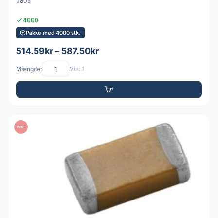
0805
4000
Pakke med 4000 stk.
514.59kr – 587.50kr
Mængde:
Min: 1
PDF