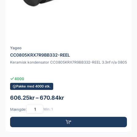
Yageo
CC0805KRX7R9BB332-REEL
Keramisk kondensator CC0805KRX7R9BB332-REEL 3.3nf n/a 0805
4000
Pakke med 4000 stk.
606.25kr – 670.84kr
Mængde:
Min: 1