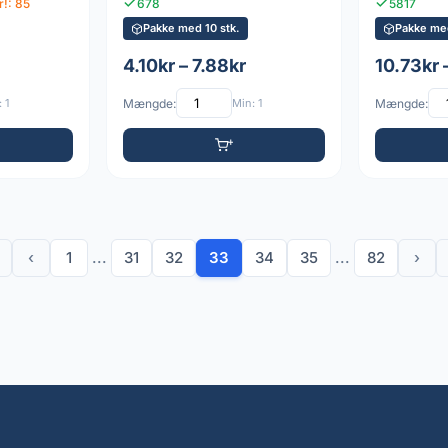
r!: 85
678
5817
Pakke med 10 stk.
Pakke med
4.10kr – 7.88kr
10.73kr 
 1
Mængde:
Min: 1
Mængde:
‹
1
...
31
32
33
34
35
...
82
›