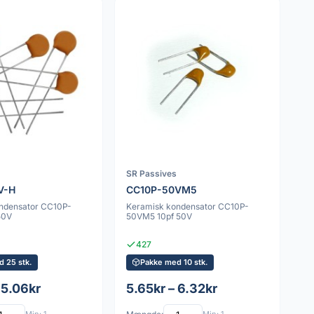
SR Passives
V-H
CC10P-50VM5
ndensator CC10P-
Keramisk kondensator CC10P-
50V
50VM5 10pf 50V
427
 25 stk.
Pakke med 10 stk.
 5.06kr
5.65kr – 6.32kr