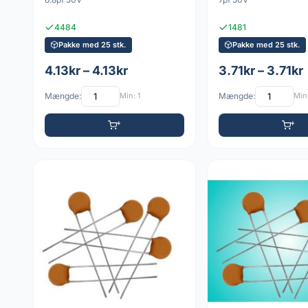
4484
1481
Pakke med 25 stk.
Pakke med 25 stk.
4.13kr – 4.13kr
3.71kr – 3.71kr
Mængde:
Min: 1
Mængde:
Min: