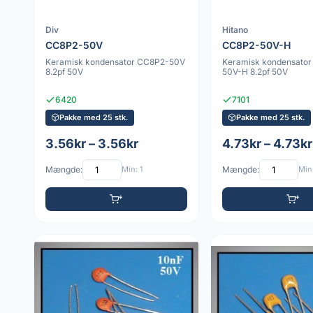
Div
Hitano
CC8P2-50V
CC8P2-50V-H
Keramisk kondensator CC8P2-50V
Keramisk kondensato
8.2pf 50V
50V-H 8.2pf 50V
6420
7101
Pakke med 25 stk.
Pakke med 25 stk.
3.56kr – 3.56kr
4.73kr – 4.73kr
Mængde:
Min: 1
Mængde:
Min: