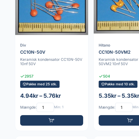
Div
Hitano
CC10N-50V
CC10N-50VM2
Keramisk kondensator CC10N-50V
Keramisk kondensato
10nf 50V
50VM2 10nf 50V
2957
504
Pakke med 25 stk.
Pakke med 10 stk.
4.94kr – 5.76kr
5.35kr – 5.35k
Mængde:
Min: 1
Mængde:
Min: