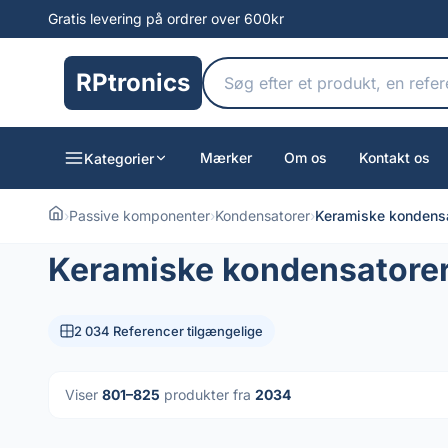
Gratis levering på ordrer over 600kr
RPtronics
Mærker
Om os
Kontakt os
Kategorier
›
Passive komponenter
›
Kondensatorer
›
Keramiske kondens
Keramiske kondensatore
2 034 Referencer tilgængelige
Viser
801–825
produkter fra
2034