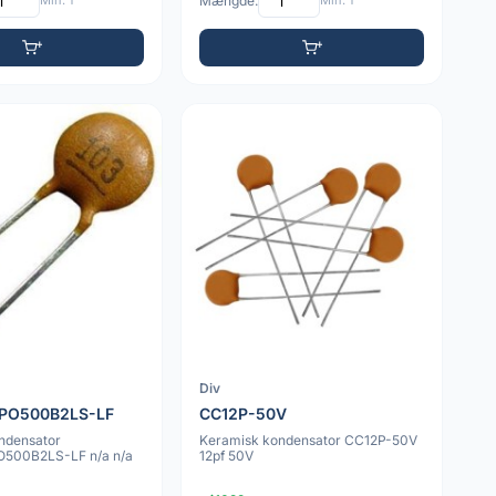
Min: 1
Mængde:
Min: 1
Div
PO500B2LS-LF
CC12P-50V
ndensator
Keramisk kondensator CC12P-50V
500B2LS-LF n/a n/a
12pf 50V