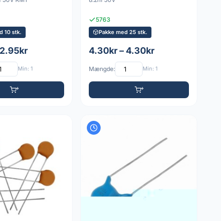
5763
 10 stk.
Pakke med 25 stk.
 2.95kr
4.30kr – 4.30kr
Min: 1
Mængde:
Min: 1