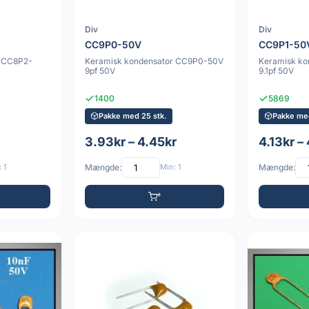
Div
Div
CC9P0-50V
CC9P1-50
r CC8P2-
Keramisk kondensator CC9P0-50V
Keramisk ko
9pf 50V
9.1pf 50V
1400
5869
Pakke med 25 stk.
Pakke med
3.93kr – 4.45kr
4.13kr – 
 1
Mængde:
Min: 1
Mængde: