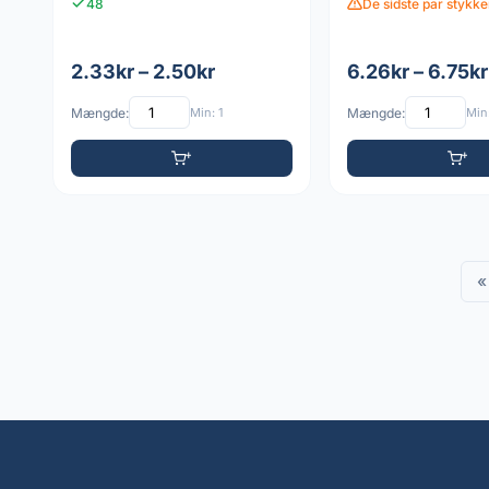
48
De sidste par stykke
2.33kr – 2.50kr
6.26kr – 6.75kr
Mængde:
Min: 1
Mængde:
Min:
«