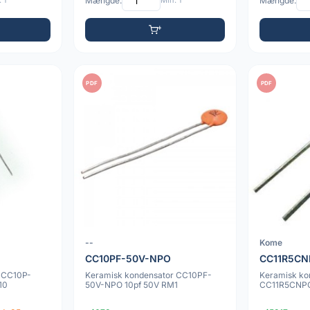
 1
Mængde:
Min: 1
Mængde:
PDF
PDF
--
Kome
CC10PF-50V-NPO
CC11R5CN
 CC10P-
Keramisk kondensator CC10PF-
Keramisk ko
10
50V-NPO 10pf 50V RM1
CC11R5CNPO