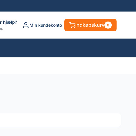
r hjælp?
Indkøbskurv
Min kundekonto
0
os