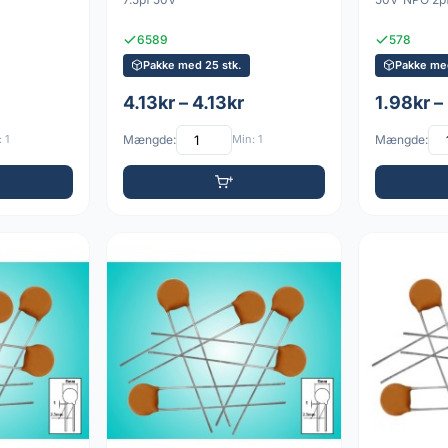
6589
578
Pakke med 25 stk.
Pakke med
4.13kr – 4.13kr
1.98kr –
 1
Mængde:
Min: 1
Mængde: