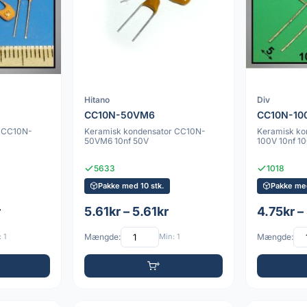
Hitano
Div
CC10N-50VM6
CC10N-10
r CC10N-
Keramisk kondensator CC10N-
Keramisk ko
50VM6 10nf 50V
100V 10nf 1
5633
1018
Pakke med 10 stk.
Pakke med
r
5.61kr – 5.61kr
4.75kr –
 1
Mængde:
Min: 1
Mængde: