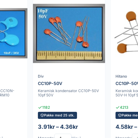
Div
Hitano
CC10P-50V
CC10P-50
r CC10N-
Keramisk kondensator CC10P-50V
Keramisk ko
 RM10
10pf 50V
50V-H 10pf 
1182
4213
Pakke med 25 stk.
Pakke med
3.91kr – 4.36kr
4.58kr –