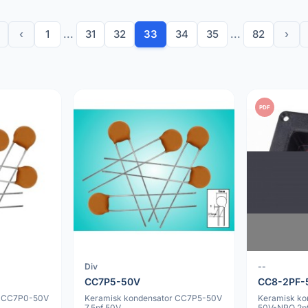
‹
1
...
31
32
33
34
35
...
82
›
PDF
Div
--
CC7P5-50V
CC8-2PF-
r CC7P0-50V
Keramisk kondensator CC7P5-50V
Keramisk ko
7.5pf 50V
50V-NPO 2p