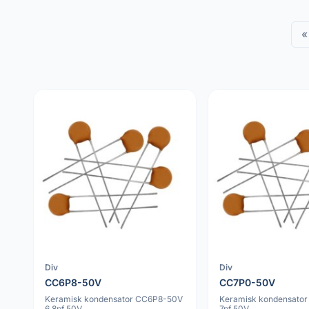
«
Div
Div
CC6P8-50V
CC7P0-50V
Keramisk kondensator CC6P8-50V
Keramisk kondensato
6.8pf 50V
7pf 50V