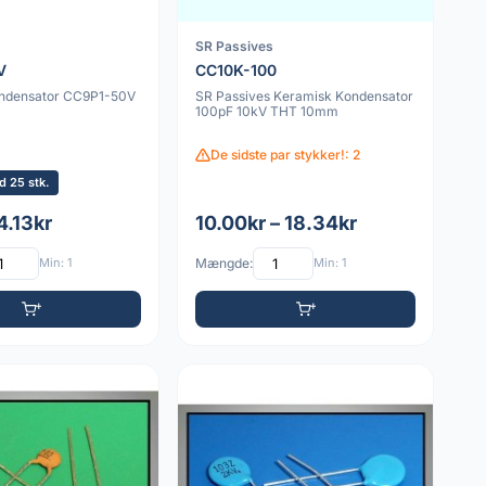
SR Passives
V
CC10K-100
ndensator CC9P1-50V
SR Passives Keramisk Kondensator
100pF 10kV THT 10mm
De sidste par stykker!: 2
 25 stk.
4.13kr
10.00kr – 18.34kr
Min: 1
Mængde:
Min: 1