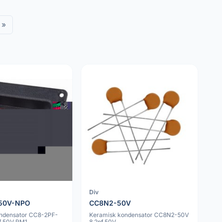
»
Div
50V-NPO
CC8N2-50V
ndensator CC8-2PF-
Keramisk kondensator CC8N2-50V
f 50V RM1
8.2nf 50V