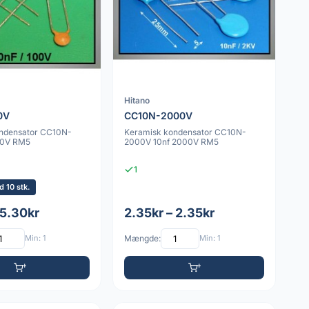
Hitano
0V
CC10N-2000V
ndensator CC10N-
Keramisk kondensator CC10N-
00V RM5
2000V 10nf 2000V RM5
1
 10 stk.
 5.30kr
2.35kr – 2.35kr
Min: 1
Mængde:
Min: 1