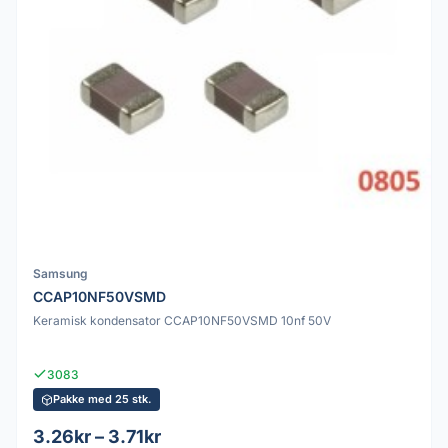
Samsung
CCAP10NF50VSMD
Keramisk kondensator CCAP10NF50VSMD 10nf 50V
3083
Pakke med 25 stk.
3.26kr – 3.71kr