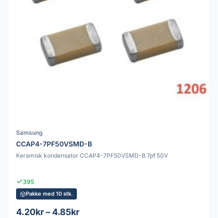
Samsung
CCAP4-7PF50VSMD-B
Keramisk kondensator CCAP4-7PF50VSMD-B 7pf 50V
395
Pakke med 10 stk.
4.20kr – 4.85kr