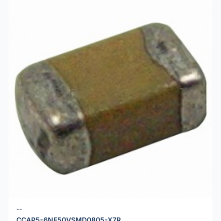
--
CCAP5-6NF50VSMD0805-X7R