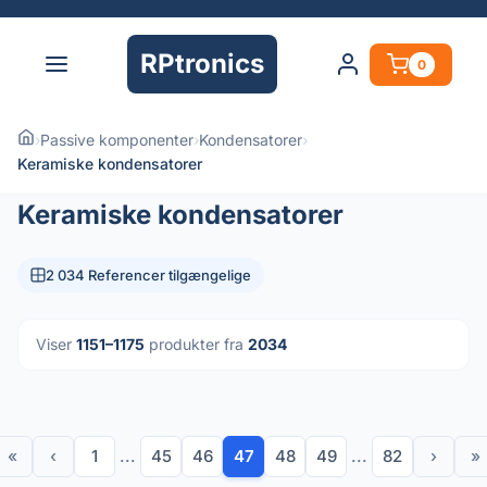
RPtronics
0
›
Passive komponenter
›
Kondensatorer
›
Keramiske kondensatorer
Keramiske kondensatorer
2 034 Referencer tilgængelige
Viser
1151–1175
produkter fra
2034
«
‹
1
...
45
46
47
48
49
...
82
›
»