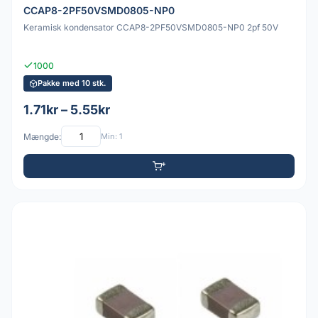
CCAP8-2PF50VSMD0805-NP0
Keramisk kondensator CCAP8-2PF50VSMD0805-NP0 2pf 50V
1000
Pakke med 10 stk.
1.71kr – 5.55kr
Mængde:
Min: 1