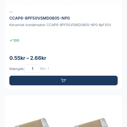
--
CCAP6-8PF50VSMD0805-NP0
Keramisk kondensator CCAP6-8PF50VSMD0805-NP0 8pf 50V
100
0.55kr – 2.66kr
Mængde:
Min: 1