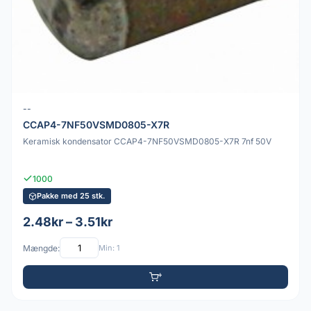
--
CCAP4-7NF50VSMD0805-X7R
Keramisk kondensator CCAP4-7NF50VSMD0805-X7R 7nf 50V
1000
Pakke med 25 stk.
2.48kr – 3.51kr
Mængde:
Min: 1