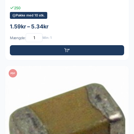
250
Pakke med 10 stk.
1.59kr – 5.34kr
Mængde:
Min: 1
PDF