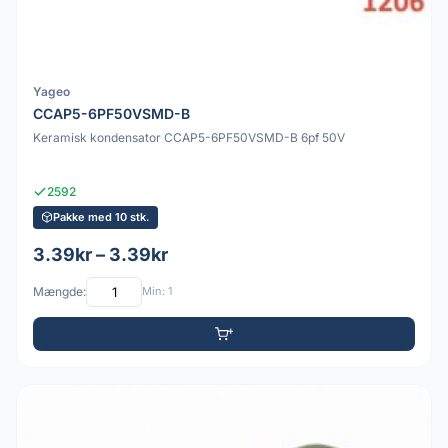
Yageo
CCAP5-6PF50VSMD-B
Keramisk kondensator CCAP5-6PF50VSMD-B 6pf 50V
2592
Pakke med 10 stk.
3.39kr – 3.39kr
Mængde:
Min: 1