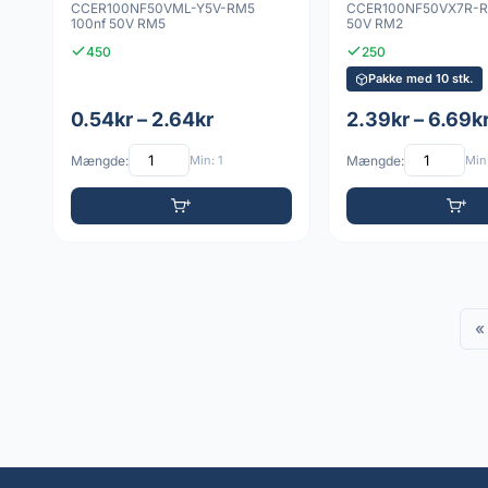
CCER100NF50VML-Y5V-RM5
CCER100NF50VX7R-R
100nf 50V RM5
50V RM2
450
250
Pakke med 10 stk.
0.54kr – 2.64kr
2.39kr – 6.69k
Mængde:
Min: 1
Mængde:
Min:
«