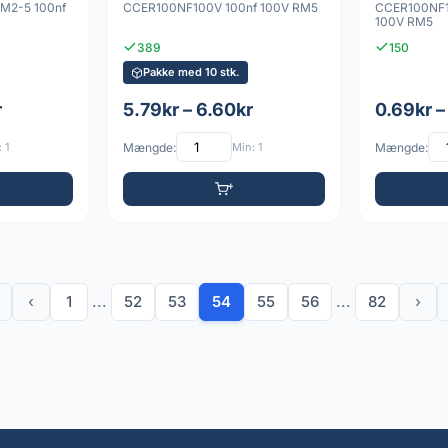
M2-5 100nf
CCER100NF100V 100nf 100V RM5
CCER100NF
100V RM5
389
150
Pakke med 10 stk.
r
5.79kr – 6.60kr
0.69kr –
 1
Mængde:
Min: 1
Mængde:
‹
1
...
52
53
54
55
56
...
82
›