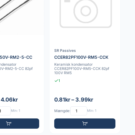
SR Passives
50V-RM2-5-CC
CCER82PF100V-RM5-CCK
ndensator
Keramisk kondensator
V-RM2-5-CC 82pf
CCER82PF100V-RM5-CCK 82pf
100V RM5
1
 4.06kr
0.81kr – 3.99kr
Min: 1
Mængde:
Min: 1