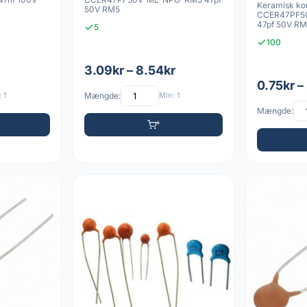
Keramisk ko
50V RM5
CCER47PF5
47pf 50V R
5
100
3.09kr – 8.54kr
0.75kr –
 1
Mængde:
Min: 1
Mængde: