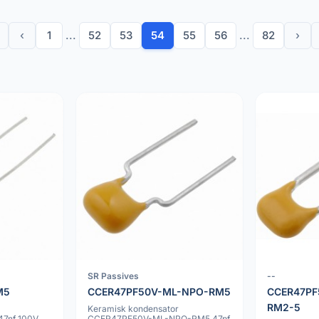
‹
1
...
52
53
54
55
56
...
82
›
SR Passives
--
M5
CCER47PF50V-ML-NPO-RM5
CCER47PF
RM2-5
Keramisk kondensator
7nf 100V
CCER47PF50V-ML-NPO-RM5 47pf