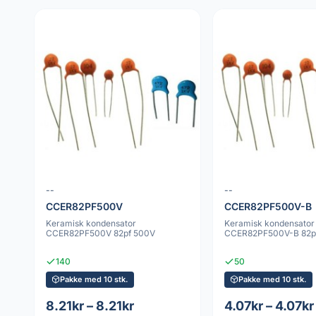
--
--
CCER82PF500V
CCER82PF500V-B
Keramisk kondensator
Keramisk kondensator
CCER82PF500V 82pf 500V
CCER82PF500V-B 82p
140
50
Pakke med 10 stk.
Pakke med 10 stk.
8.21kr – 8.21kr
4.07kr – 4.07kr