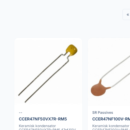
«
--
SR Passives
CCER47NF50VX7R-RM5
CCER47NF100V-R
Keramisk kondensator
Keramisk kondensator
CCER47NF50VX7R-RM5 47nf 50V
CCER47NF100V-RM5 4