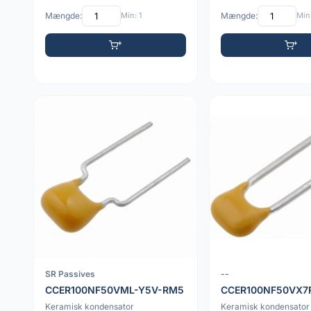
Mængde:
Min: 1
Mængde:
Min:
SR Passives
--
CCER100NF50VML-Y5V-RM5
CCER100NF50VX7
Keramisk kondensator
Keramisk kondensator