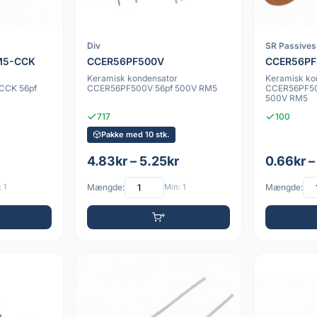
Div
SR Passives
M5-CCK
CCER56PF500V
CCER56P
Keramisk kondensator
Keramisk ko
CCK 56pf
CCER56PF500V 56pf 500V RM5
CCER56PF5
500V RM5
717
100
Pakke med 10 stk.
4.83kr – 5.25kr
0.66kr –
 1
Mængde:
Min: 1
Mængde: