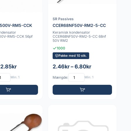
SR Passives
F500V-RM5-CCK
CCER68NF50V-RM2-5-CC
ndensator
Keramisk kondensator
00V-RM5-CCK 56pf
CCER68NF50V-RM2-5-CC 68nf
50V RM2
1000
Pakke med 10 stk.
 2.85kr
2.46kr – 6.80kr
Min: 1
Mængde:
Min: 1