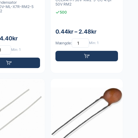
ndensator
50V RM2
0V-ML-X7R-RM2-5
M2
500
0.44kr – 2.48kr
 4.40kr
Mængde:
Min: 1
Min: 1