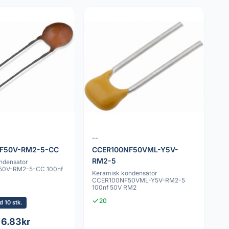
--
F50V-RM2-5-CC
CCER100NF50VML-Y5V-
RM2-5
ndensator
0V-RM2-5-CC 100nf
Keramisk kondensator
CCER100NF50VML-Y5V-RM2-5
100nf 50V RM2
20
 10 stk.
 6.83kr