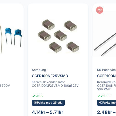
PDF
Samsung
SR Passives
CCER100NF25VSMD
CCER100N
Keramisk kondensator
Keramisk ko
f 500V
CCER100NF25VSMD 100nf 25V
CCER100NF5
50V RM2
2632
25000
Pakke med 25 stk.
Pakke med
4.14kr – 5.71kr
2.48kr –