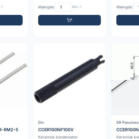
 1
Mængde:
Min: 1
Mængde:
Div
SR Passives
R-RM2-5
CCER100NF100V
CCER100N
Keramisk kondensator
Keramisk ko