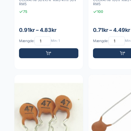
RM5
RM5
75
100
0.91kr – 4.83kr
0.71kr – 4.49kr
Mængde:
Min: 1
Mængde:
Min: