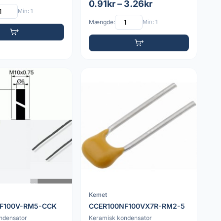
0.91kr – 3.26kr
Min: 1
Mængde:
Min: 1
Kemet
F100V-RM5-CCK
CCER100NF100VX7R-RM2-5
ndensator
Keramisk kondensator