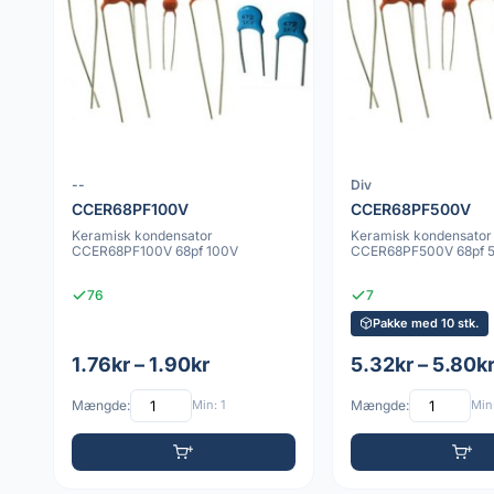
--
Div
CCER68PF100V
CCER68PF500V
Keramisk kondensator
Keramisk kondensator
CCER68PF100V 68pf 100V
CCER68PF500V 68pf 
76
7
Pakke med 10 stk.
1.76kr – 1.90kr
5.32kr – 5.80k
Mængde:
Min: 1
Mængde:
Min: