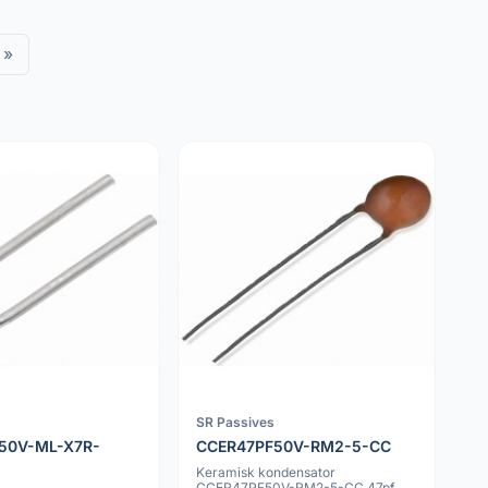
»
SR Passives
50V-ML-X7R-
CCER47PF50V-RM2-5-CC
Keramisk kondensator
CCER47PF50V-RM2-5-CC 47pf