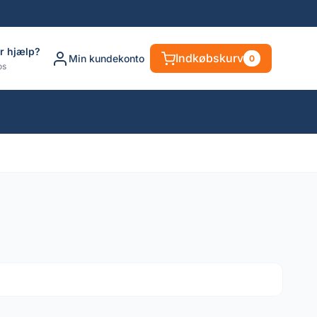
r hjælp?
Indkøbskurv
Min kundekonto
0
os