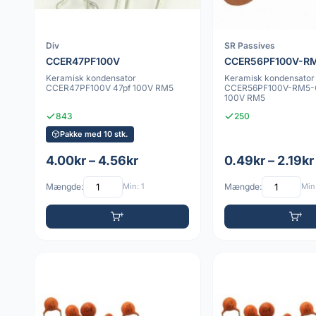
Div
SR Passives
CCER47PF100V
CCER56PF100V-R
Keramisk kondensator
Keramisk kondensator
CCER47PF100V 47pf 100V RM5
CCER56PF100V-RM5-
100V RM5
843
250
Pakke med 10 stk.
4.00kr – 4.56kr
0.49kr – 2.19kr
Mængde:
Min: 1
Mængde:
Min: