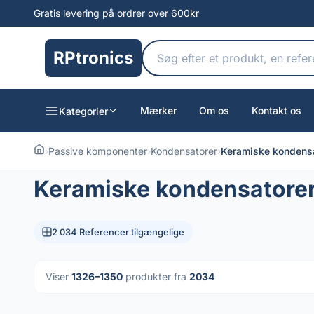
Gratis levering på ordrer over 600kr
RPtronics
Mærker
Om os
Kontakt os
Kategorier
›
Passive komponenter
›
Kondensatorer
›
Keramiske kondens
Keramiske kondensatore
2 034 Referencer tilgængelige
Viser
1326–1350
produkter fra
2034