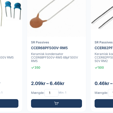
SR Passives
SR Passives
CCER68PF500V-RM5
CCER82PF
Keramisk kondensator
Keramisk ko
500V RM5
CCER68PF500V-RM5 68pf 500V
CCER82PF50
RM5
50V RM2
350
500
r
2.09kr – 6.46kr
0.46kr –
 1
Mængde:
Min: 1
Mængde: