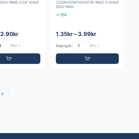
100V-RM5-CCK 100nf
CCER100NF100VX7R-RM2-5 100nf
100V RM2
250
 2.90kr
1.35kr – 3.99kr
Min: 1
Mængde:
Min: 1
»