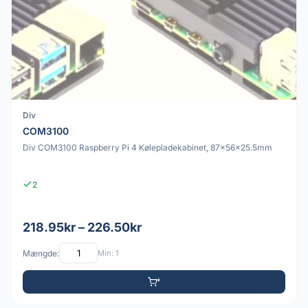
Div
COM3100
Div COM3100 Raspberry Pi 4 Kølepladekabinet, 87x56x25.5mm
2
218.95kr – 226.50kr
Mængde:
Min: 1