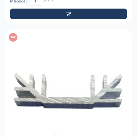
Mængde:
Min: 1
PDF