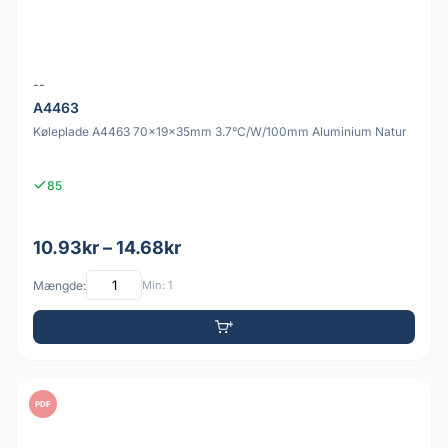
--
A4463
Køleplade A4463 70x19x35mm 3.7°C/W/100mm Aluminium Natur
85
10.93kr – 14.68kr
Mængde:
Min: 1
PDF