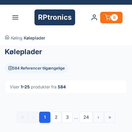
RPtronics
0
›
Køling
›
Køleplader
Køleplader
584 Referencer tilgængelige
Viser
1–25
produkter fra
584
«
‹
1
2
3
...
24
›
»