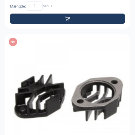
Mængde:
Min: 1
PDF