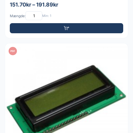
151.70kr – 191.89kr
Mængde:
Min: 1
PDF