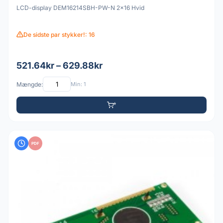
LCD-display DEM16214SBH-PW-N 2x16 Hvid
De sidste par stykker!: 16
521.64kr – 629.88kr
Mængde:
Min: 1
PDF