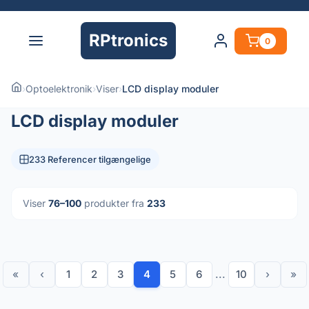
RPtronics
0
›
Optoelektronik
›
Viser
›
LCD display moduler
LCD display moduler
233 Referencer tilgængelige
Viser
76–100
produkter fra
233
«
‹
1
2
3
4
5
6
...
10
›
»