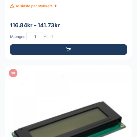
De sidste par stykker!: 11
116.84kr – 141.73kr
Mængde:
Min: 1
PDF