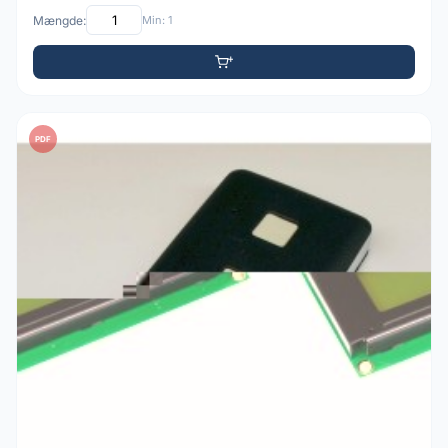
Mængde:
Min: 1
PDF