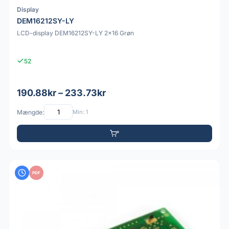
Display
DEM16212SY-LY
LCD-display DEM16212SY-LY 2x16 Grøn
52
190.88kr – 233.73kr
Mængde:
Min: 1
PDF