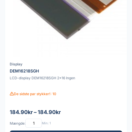
Display
DEM16218SGH
LCD-display DEM16218SGH 2x16 Ingen
De sidste par stykker!: 10
184.90kr – 184.90kr
Mængde:
Min: 1