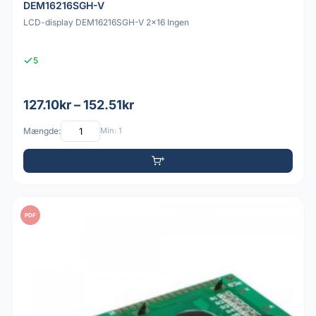
DEM16216SGH-V
LCD-display DEM16216SGH-V 2x16 Ingen
5
127.10kr – 152.51kr
Mængde:
Min: 1
PDF