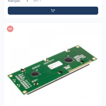
Mængde:
Min: 1
PDF