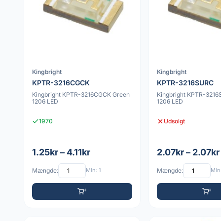
Kingbright
Kingbright
KPTR-3216CGCK
KPTR-3216SURC
Kingbright KPTR-3216CGCK Green
Kingbright KPTR-321
1206 LED
1206 LED
1970
Udsolgt
1.25kr – 4.11kr
2.07kr – 2.07kr
Mængde:
Min: 1
Mængde:
Min: