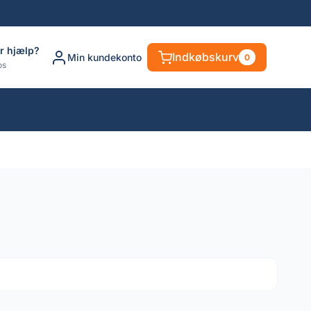
r hjælp?
Indkøbskurv
Min kundekonto
0
os