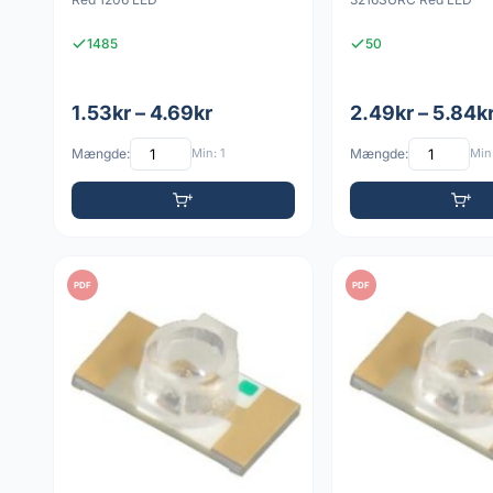
1485
50
1.53kr – 4.69kr
2.49kr – 5.84k
Mængde:
Min: 1
Mængde:
Min:
PDF
PDF