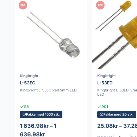
PDF
PDF
Kingbright
Kingbright
L-53EC
L-53ED
Kingbright L-53EC Red 5mm LED
Kingbright L-53ED Or
LED
95
901
Pakke med 1000 stk.
Pakke med 20 stk.
1 636.98kr – 1
25.08kr – 37.2
636.98kr