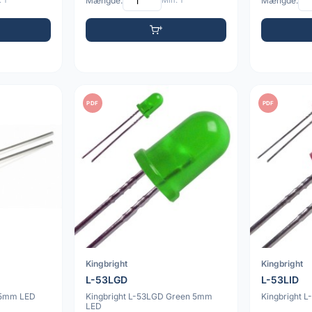
 1
Mængde:
Min: 1
Mængde:
PDF
PDF
Kingbright
Kingbright
L-53LGD
L-53LID
d 5mm LED
Kingbright L-53LGD Green 5mm
Kingbright 
LED