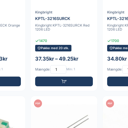
Kingbright
Kingbright
KPTL-3216SURCK
KPTL-321
SECK Orange
Kingbright KPTL-3216SURCK Red
Kingbright 
1206 LED
1206 LED
1470
1700
Pakke med 20 stk.
Pakke med
3kr
37.35kr – 49.25kr
34.80kr
 1
Mængde:
Min: 1
Mængde:
PDF
PDF