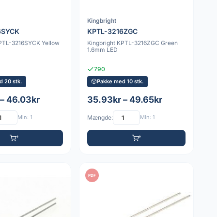
Kingbright
6SYCK
KPTL-3216ZGC
KPTL-3216SYCK Yellow
Kingbright KPTL-3216ZGC Green
1.6mm LED
790
 20 stk.
Pakke med 10 stk.
 – 46.03kr
35.93kr – 49.65kr
Min: 1
Mængde:
Min: 1
PDF