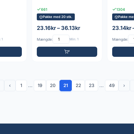
661
1304
Pakke med 20 stk.
Pakke med
23.16kr – 36.13kr
23.14kr 
 1
Mængde:
Min: 1
Mængde:
‹
1
...
19
20
21
22
23
...
49
›