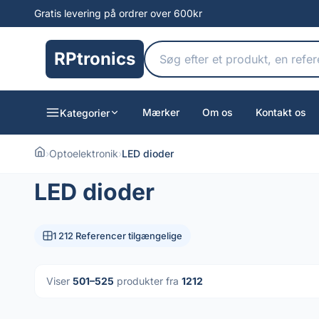
Gratis levering på ordrer over 600kr
RPtronics
Mærker
Om os
Kontakt os
Kategorier
›
Optoelektronik
›
LED dioder
LED dioder
1 212 Referencer tilgængelige
Viser
501–525
produkter fra
1212