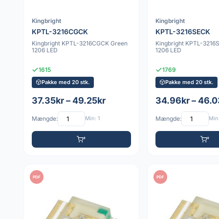
Kingbright
Kingbright
KPTL-3216CGCK
KPTL-3216SECK
Kingbright KPTL-3216CGCK Green
Kingbright KPTL-3216
1206 LED
1206 LED
1615
1769
Pakke med 20 stk.
Pakke med 20 stk.
37.35kr – 49.25kr
34.96kr – 46.0
Mængde:
Min: 1
Mængde:
Min:
PDF
PDF