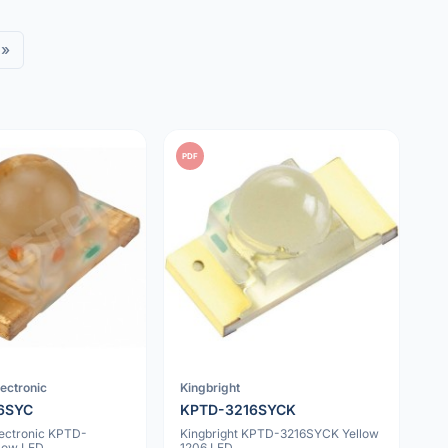
»
PDF
lectronic
Kingbright
6SYC
KPTD-3216SYCK
lectronic KPTD-
Kingbright KPTD-3216SYCK Yellow
low LED
1206 LED