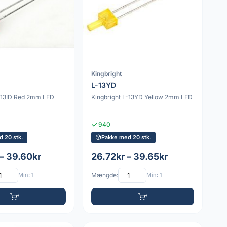
Kingbright
L-13YD
L-13ID Red 2mm LED
Kingbright L-13YD Yellow 2mm LED
940
 20 stk.
Pakke med 20 stk.
– 39.60kr
26.72kr – 39.65kr
Min: 1
Mængde:
Min: 1