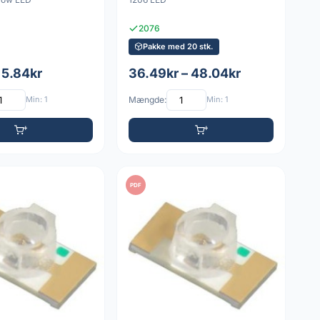
2076
Pakke med 20 stk.
 5.84kr
36.49kr – 48.04kr
Min: 1
Mængde:
Min: 1
PDF