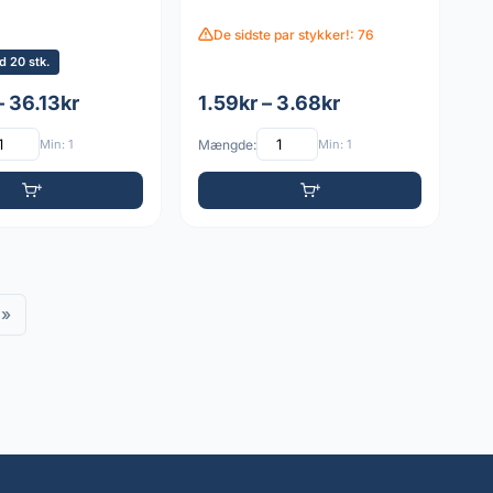
De sidste par stykker!: 76
 20 stk.
– 36.13kr
1.59kr – 3.68kr
Min: 1
Mængde:
Min: 1
»