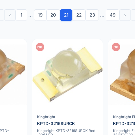
‹
1
...
19
20
21
22
23
...
49
›
PDF
PDF
Kingbright
Kingbright E
KPTD-3216SURCK
KPTD-321
 KPTD-
Kingbright KPTD-3216SURCK Red
Kingbright E
1206 LED
3216SYC Yel