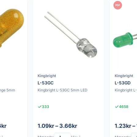
PDF
Kingbright
Kingbright
L-53GC
L-53GD
ange 5mm
Kingbright L-53GC 5mm LED
Kingbright 
333
4658
6kr
1.09kr – 3.66kr
1.23kr –