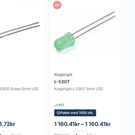
PDF
Kingbright
L-53GT
L-53GD Green 5mm LED
Kingbright L-53GT 5mm LED
811
Pakke med 1000 stk.
 1.72kr
1 160.41kr – 1 160.41kr