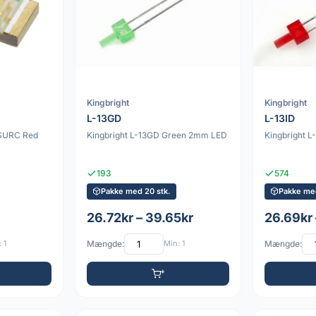
Kingbright
Kingbright
L-13GD
L-13ID
6SURC Red
Kingbright L-13GD Green 2mm LED
Kingbright 
193
574
Pakke med 20 stk.
Pakke med
26.72kr – 39.65kr
26.69kr 
 1
Mængde:
Min: 1
Mængde: