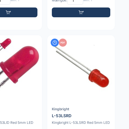
Min: 1
Mængde:
Min: 1
PDF
Kingbright
L-53LSRD
L-53LID Red 5mm LED
Kingbright L-53LSRD Red 5mm LED