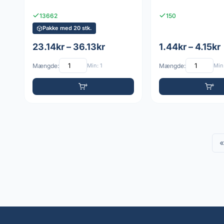
13662
150
Pakke med 20 stk.
23.14kr – 36.13kr
1.44kr – 4.15kr
Mængde:
Min: 1
Mængde:
Min:
«