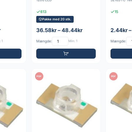
613
15
Pakke med 20 stk.
r
36.58kr – 48.44kr
2.44kr –
 1
Mængde:
Min: 1
Mængde:
PDF
PDF