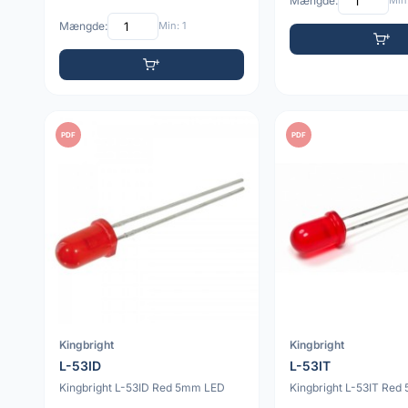
Mængde:
Min:
Mængde:
Min: 1
PDF
PDF
Kingbright
Kingbright
L-53ID
L-53IT
Kingbright L-53ID Red 5mm LED
Kingbright L-53IT Re