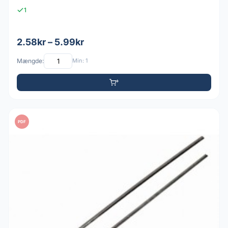
1
2.58kr – 5.99kr
Mængde:
Min: 1
PDF