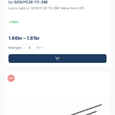
LL-503UYC2E-Y2-2BE
Lucky Light LL-503UYC2E-Y2-2BE Yellow 5mm LED
804
1.66kr – 1.81kr
Mængde:
Min: 1
PDF