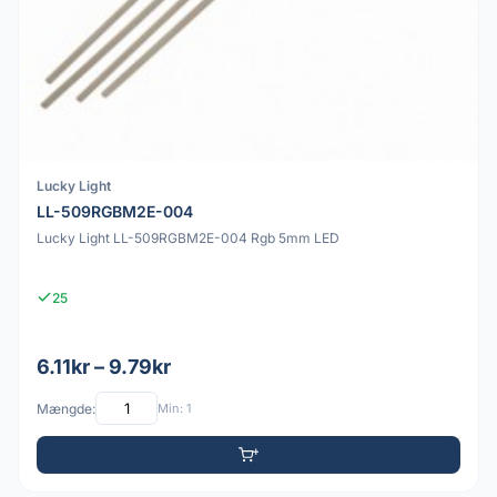
Lucky Light
LL-509RGBM2E-004
Lucky Light LL-509RGBM2E-004 Rgb 5mm LED
25
6.11kr – 9.79kr
Mængde:
Min: 1