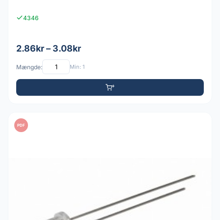
4346
2.86kr – 3.08kr
Mængde:
Min: 1
PDF