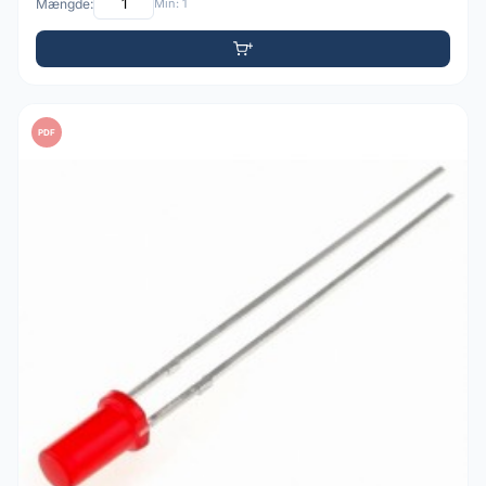
Mængde:
Min: 1
PDF