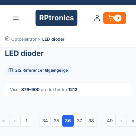
RPtronics
0
›
Optoelektronik
›
LED dioder
LED dioder
1 212 Referencer tilgængelige
Viser
876–900
produkter fra
1212
«
‹
1
...
34
35
36
37
38
...
49
›
»