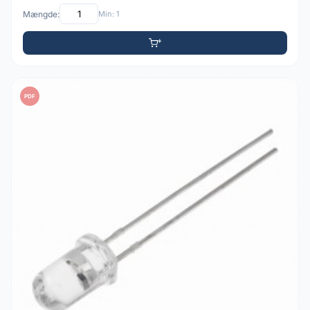
Mængde:
Min: 1
PDF