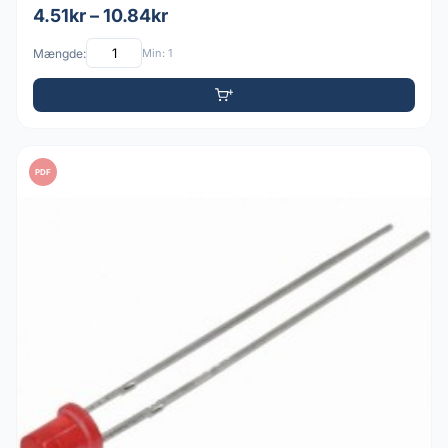
4.51kr – 10.84kr
Mængde:
Min: 1
PDF