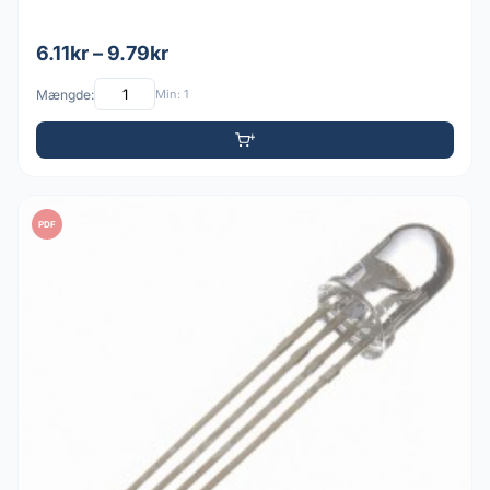
6.11kr – 9.79kr
Mængde:
Min: 1
PDF