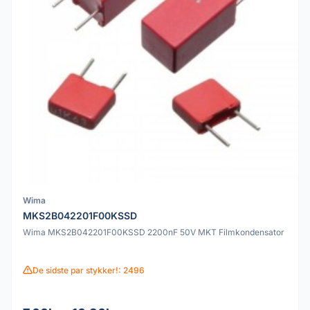
Wima
MKS2B042201F00KSSD
Wima MKS2B042201F00KSSD 2200nF 50V MKT Filmkondensator
De sidste par stykker!: 2496