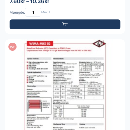
7.60kr – 10.36kr
Mængde:
Min: 1
PDF