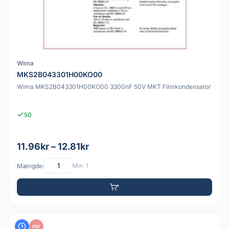
Wima
MKS2B043301H00KO00
Wima MKS2B043301H00KO00 3300nF 50V MKT Filmkondensator
50
11.96kr – 12.81kr
Mængde:
Min: 1
PDF