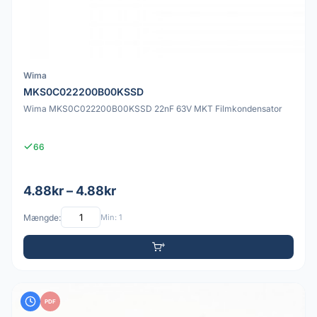
Wima
MKS0C022200B00KSSD
Wima MKS0C022200B00KSSD 22nF 63V MKT Filmkondensator
66
4.88kr – 4.88kr
Mængde:
Min: 1
PDF