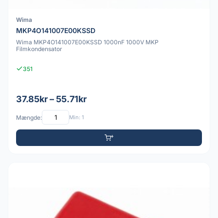
Wima
MKP4O141007E00KSSD
Wima MKP4O141007E00KSSD 1000nF 1000V MKP
Filmkondensator
351
37.85kr – 55.71kr
Mængde:
Min: 1