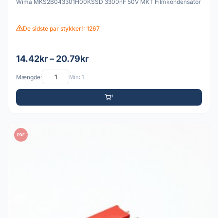
Wima MKS2B043301H00KSSD 3300nF 50V MKT Filmkondensator
De sidste par stykker!: 1267
14.42kr – 20.79kr
Mængde:
Min: 1
PDF