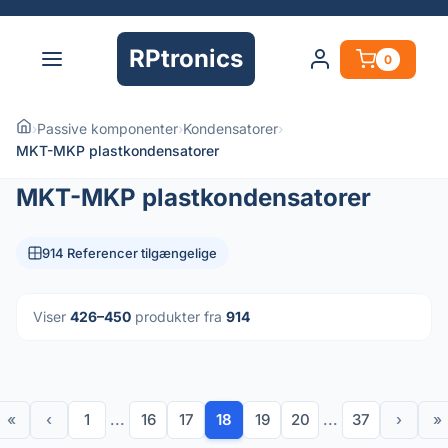
RPtronics
0
›
Passive komponenter
›
Kondensatorer
›
MKT-MKP plastkondensatorer
MKT-MKP plastkondensatorer
914 Referencer tilgængelige
Viser
426–450
produkter fra
914
«
‹
1
...
16
17
18
19
20
...
37
›
»