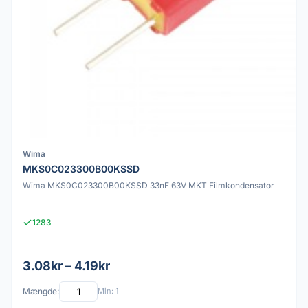
Wima
MKS0C023300B00KSSD
Wima MKS0C023300B00KSSD 33nF 63V MKT Filmkondensator
1283
3.08kr – 4.19kr
Mængde:
Min: 1