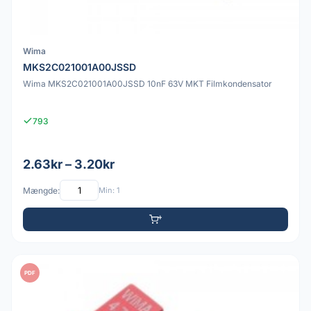
Wima
MKS2C021001A00JSSD
Wima MKS2C021001A00JSSD 10nF 63V MKT Filmkondensator
793
2.63kr – 3.20kr
Mængde:
Min: 1
PDF