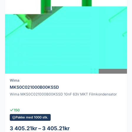
Wima
MKS0C021000B00KSSD
Wima MKS0C021000B00KSSD 10nF 63V MKT Filmkondensator
150
Pakke med 1000 stk.
3 405.21kr – 3 405.21kr