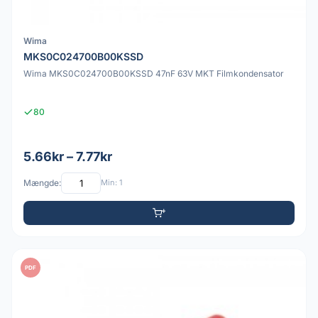
Wima
MKS0C024700B00KSSD
Wima MKS0C024700B00KSSD 47nF 63V MKT Filmkondensator
80
5.66kr – 7.77kr
Mængde:
Min: 1
PDF