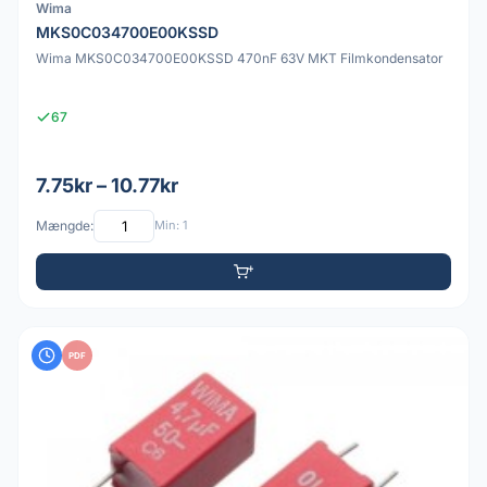
Wima
MKS0C034700E00KSSD
Wima MKS0C034700E00KSSD 470nF 63V MKT Filmkondensator
67
7.75kr – 10.77kr
Mængde:
Min: 1
PDF