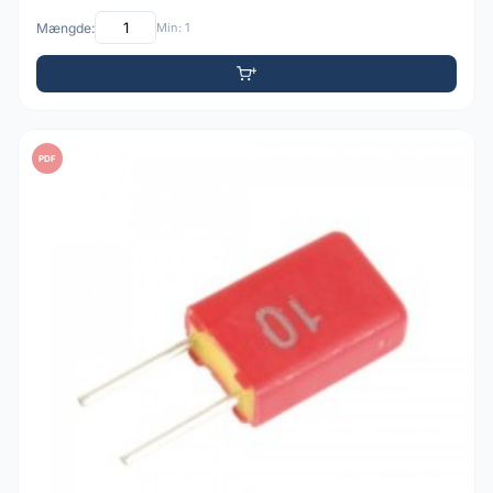
Mængde:
Min: 1
PDF