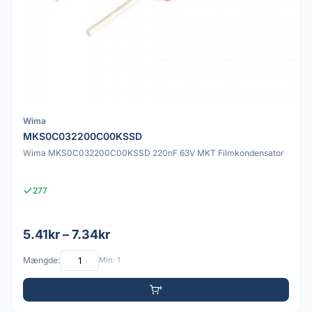
Wima
MKS0C032200C00KSSD
Wima MKS0C032200C00KSSD 220nF 63V MKT Filmkondensator
277
5.41kr – 7.34kr
Mængde:
Min: 1