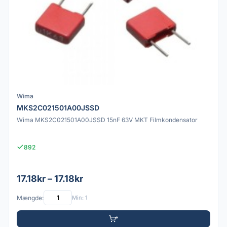
Wima
MKS2C021501A00JSSD
Wima MKS2C021501A00JSSD 15nF 63V MKT Filmkondensator
892
17.18kr – 17.18kr
Mængde:
Min: 1