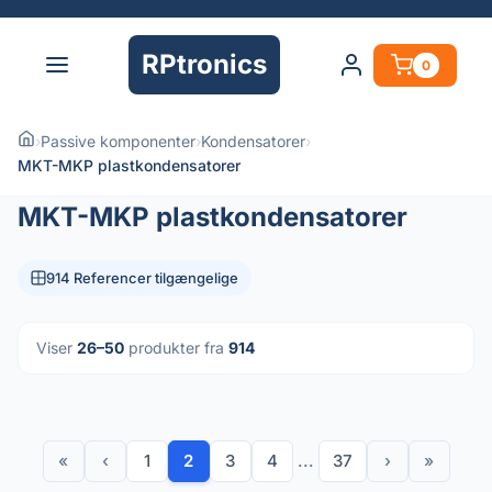
RPtronics
0
›
Passive komponenter
›
Kondensatorer
›
MKT-MKP plastkondensatorer
MKT-MKP plastkondensatorer
914 Referencer tilgængelige
Viser
26–50
produkter fra
914
«
‹
1
2
3
4
...
37
›
»