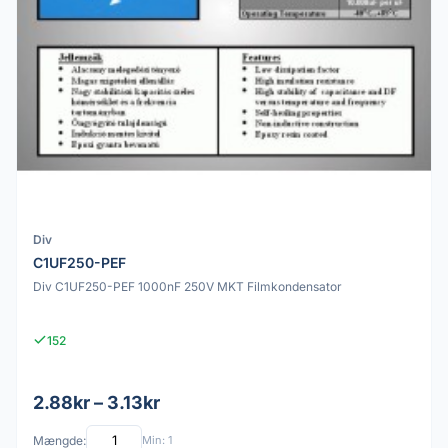
Div
C1UF250-PEF
Div C1UF250-PEF 1000nF 250V MKT Filmkondensator
152
2.88kr – 3.13kr
Mængde:
Min: 1