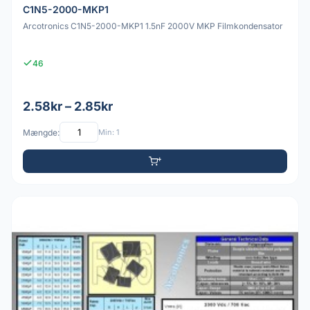
C1N5-2000-MKP1
Arcotronics C1N5-2000-MKP1 1.5nF 2000V MKP Filmkondensator
46
2.58kr – 2.85kr
Mængde:
Min: 1