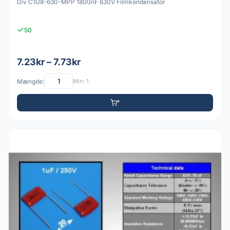
Div C1U8-630-MPP 1800nF 630V Filmkondensator
50
7.23kr – 7.73kr
Mængde:
Min: 1