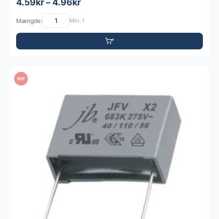
4.59kr – 4.96kr
Mængde:
Min: 1
PDF