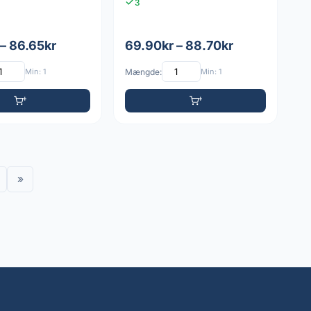
3
– 86.65kr
69.90kr – 88.70kr
Min: 1
Mængde:
Min: 1
»