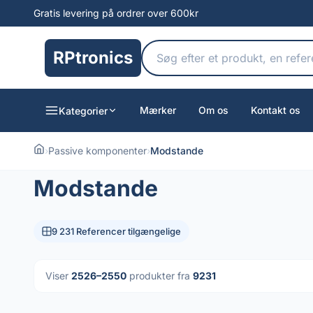
Gratis levering på ordrer over 600kr
RPtronics
Mærker
Om os
Kontakt os
Kategorier
›
Passive komponenter
›
Modstande
Modstande
9 231 Referencer tilgængelige
Viser
2526–2550
produkter fra
9231