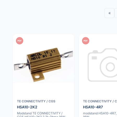
«
PDF
PDF
TE CONNECTIVITY / CGS
TE CONNECTIVITY / 
HSA10-2K2
HSA10-4R7
Modstand TE CONNECTIVITY /
modstand HSA10-4R7, 
CGS HSA10-2K2 2.2k Ohms 16W
16W