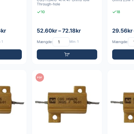
Through-hole
10
18
6kr
52.60kr – 72.18kr
29.56kr 
 1
Mængde:
Min: 1
Mængde:
PDF