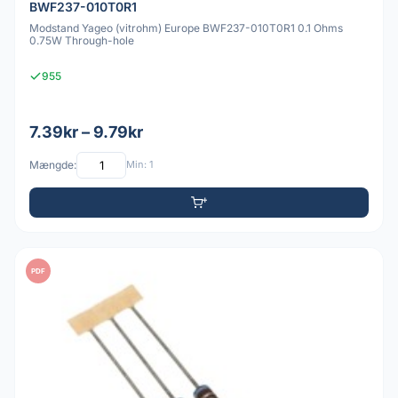
BWF237-010T0R1
Modstand Yageo (vitrohm) Europe BWF237-010T0R1 0.1 Ohms
0.75W Through-hole
955
7.39kr – 9.79kr
Mængde:
Min: 1
PDF