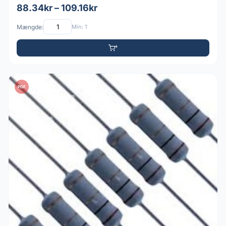
88.34kr – 109.16kr
Mængde:
Min: 1
PDF