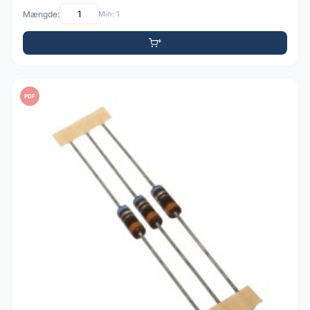
Mængde:
Min: 1
PDF