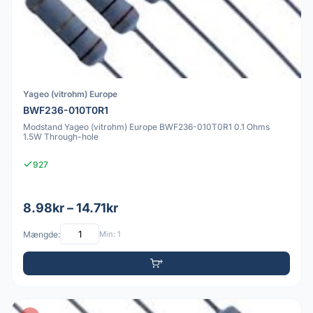
Yageo (vitrohm) Europe
BWF236-010T0R1
Modstand Yageo (vitrohm) Europe BWF236-010T0R1 0.1 Ohms
1.5W Through-hole
927
8.98kr – 14.71kr
Mængde:
Min: 1