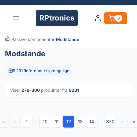
RPtronics
0
›
Passive komponenter
›
Modstande
Modstande
9 231 Referencer tilgængelige
Viser
276–300
produkter fra
9231
«
‹
1
...
10
11
12
13
14
...
370
›
»