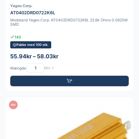
Yageo Corp.
AT0402DRD0722K6L
Modstand Yageo Corp. AT0402DRD0722K6L 22.6k Ohms 0.0625W
SMD
140
Pakke med 100 stk.
55.94kr – 58.03kr
Mængde:
Min: 1
PDF