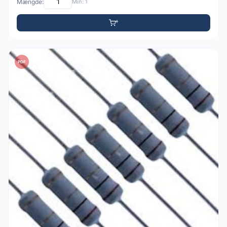
Mængde:
Min: 1
PDF