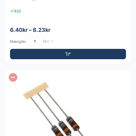
822
6.40kr – 8.23kr
Mængde:
Min: 1
PDF