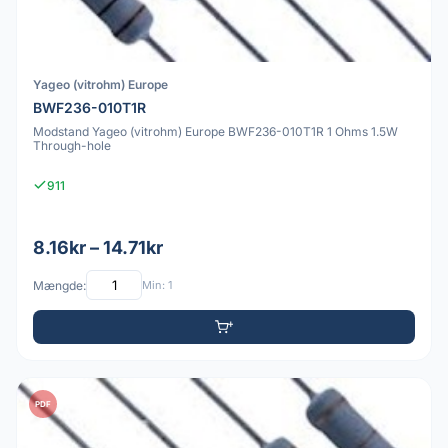
Yageo (vitrohm) Europe
BWF236-010T1R
Modstand Yageo (vitrohm) Europe BWF236-010T1R 1 Ohms 1.5W
Through-hole
911
8.16kr – 14.71kr
Mængde:
Min: 1
PDF