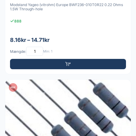
Modstand Yageo (vitrohm) Europe BWF236-010T0R22 0.22 Ohms
1.5W Through-hole
888
8.16kr – 14.71kr
Mængde:
Min: 1
PDF