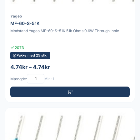
Yageo
MF-60-S-51K
Modstand Yageo MF-60-S-51K 51k Ohms 0.6W Through-hole
2073
Pakke med 25 stk.
4.74kr – 4.74kr
Mængde:
Min: 1