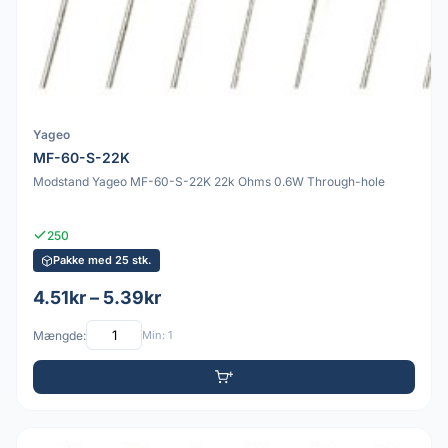
Yageo
MF-60-S-22K
Modstand Yageo MF-60-S-22K 22k Ohms 0.6W Through-hole
250
Pakke med 25 stk.
4.51kr – 5.39kr
Mængde:
Min: 1