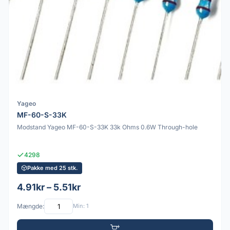
Yageo
MF-60-S-33K
Modstand Yageo MF-60-S-33K 33k Ohms 0.6W Through-hole
4298
Pakke med 25 stk.
4.91kr – 5.51kr
Mængde:
Min: 1