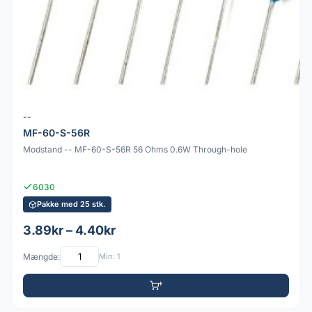
--
MF-60-S-56R
Modstand -- MF-60-S-56R 56 Ohms 0.6W Through-hole
6030
Pakke med 25 stk.
3.89kr – 4.40kr
Mængde:
Min: 1