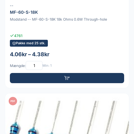
--
MF-60-S-18K
Modstand -- MF-60-S-18K 18k Ohms 0.6W Through-hole
4761
Pakke med 25 stk.
4.06kr – 4.38kr
Mængde:
Min: 1
PDF