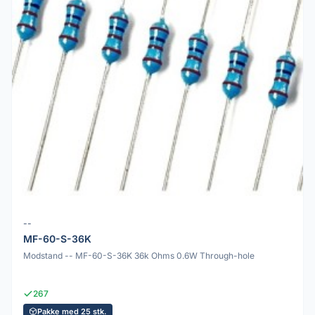
--
MF-60-S-36K
Modstand -- MF-60-S-36K 36k Ohms 0.6W Through-hole
267
Pakke med 25 stk.