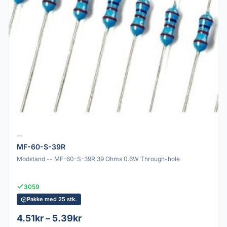
--
MF-60-S-39R
Modstand -- MF-60-S-39R 39 Ohms 0.6W Through-hole
3059
Pakke med 25 stk.
4.51kr – 5.39kr