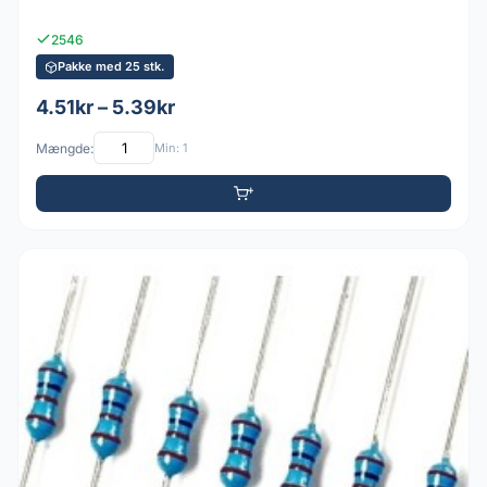
2546
Pakke med 25 stk.
4.51kr – 5.39kr
Mængde:
Min: 1