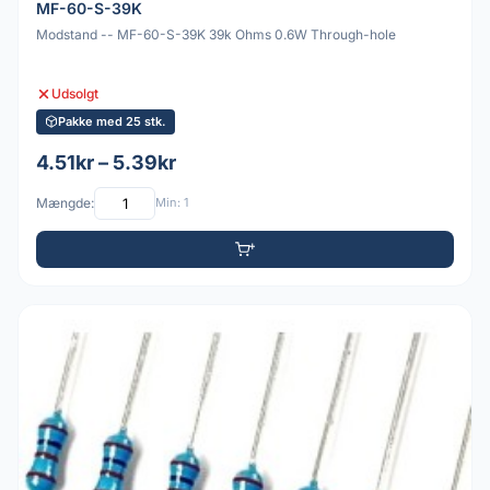
MF-60-S-39K
Modstand -- MF-60-S-39K 39k Ohms 0.6W Through-hole
Udsolgt
Pakke med 25 stk.
4.51kr – 5.39kr
Mængde:
Min: 1