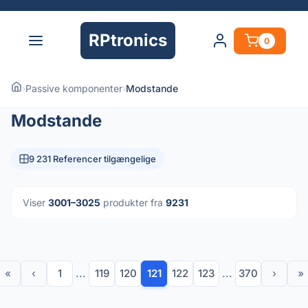
RPtronics
0
›
Passive komponenter
›
Modstande
Modstande
9 231 Referencer tilgængelige
Viser
3001–3025
produkter fra
9231
«
‹
1
...
119
120
121
122
123
...
370
›
»