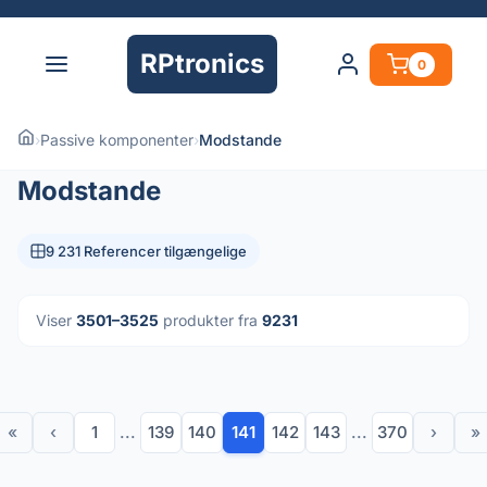
RPtronics
0
›
Passive komponenter
›
Modstande
Modstande
9 231 Referencer tilgængelige
Viser
3501–3525
produkter fra
9231
«
‹
1
...
139
140
141
142
143
...
370
›
»