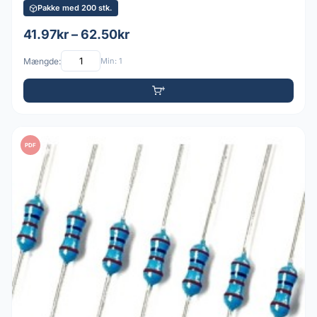
Pakke med 200 stk.
41.97kr – 62.50kr
Mængde:
Min: 1
PDF