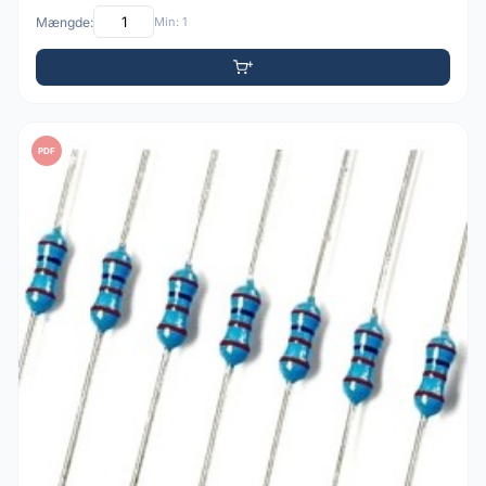
Mængde:
Min: 1
PDF