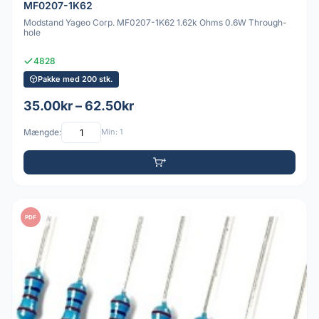
MF0207-1K62
Modstand Yageo Corp. MF0207-1K62 1.62k Ohms 0.6W Through-
hole
4828
Pakke med 200 stk.
35.00kr – 62.50kr
Mængde:
Min: 1
PDF