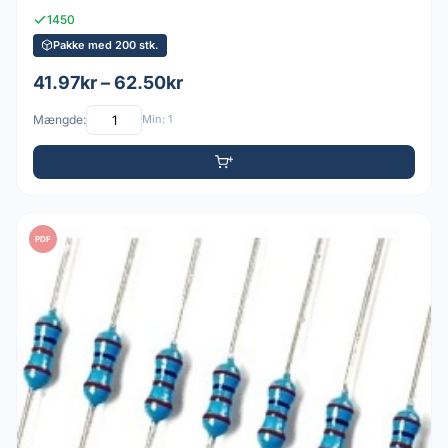
1450
Pakke med 200 stk.
41.97kr – 62.50kr
Mængde:
Min: 1
PDF