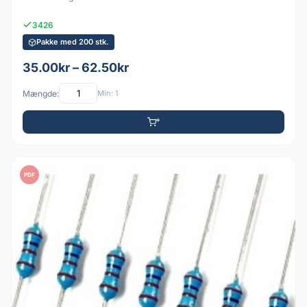
3426
Pakke med 200 stk.
35.00kr – 62.50kr
Mængde:
Min: 1
PDF