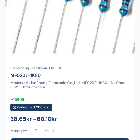
LianSheng Electronic Co.,Ltd.
MF0207-1K80
Modstand LianSheng Electronic Co.,Ltd. MF0207-1K80 1.8k Ohms
0.6W Through-hole
5809
Pakke med 200 stk.
28.65kr – 60.10kr
Mængde:
Min: 1