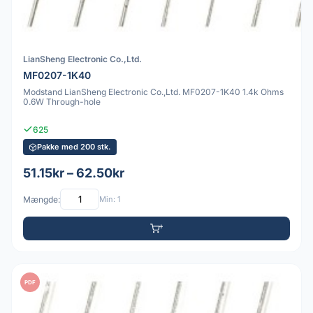
LianSheng Electronic Co.,Ltd.
MF0207-1K40
Modstand LianSheng Electronic Co.,Ltd. MF0207-1K40 1.4k Ohms
0.6W Through-hole
625
Pakke med 200 stk.
51.15kr – 62.50kr
Mængde:
Min: 1
PDF