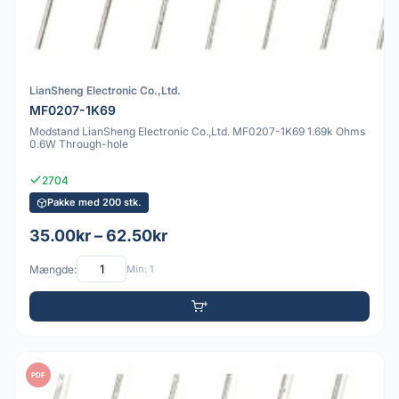
LianSheng Electronic Co.,Ltd.
MF0207-1K69
Modstand LianSheng Electronic Co.,Ltd. MF0207-1K69 1.69k Ohms
0.6W Through-hole
2704
Pakke med 200 stk.
35.00kr – 62.50kr
Mængde:
Min: 1
PDF