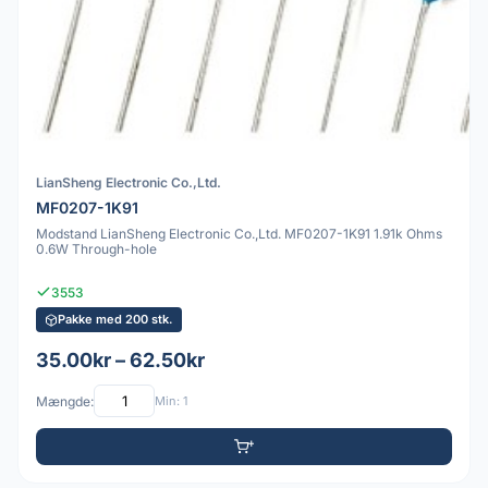
LianSheng Electronic Co.,Ltd.
MF0207-1K91
Modstand LianSheng Electronic Co.,Ltd. MF0207-1K91 1.91k Ohms
0.6W Through-hole
3553
Pakke med 200 stk.
35.00kr – 62.50kr
Mængde:
Min: 1