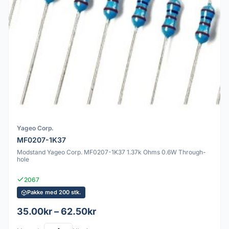
Yageo Corp.
MF0207-1K37
Modstand Yageo Corp. MF0207-1K37 1.37k Ohms 0.6W Through-
hole
2067
Pakke med 200 stk.
35.00kr – 62.50kr