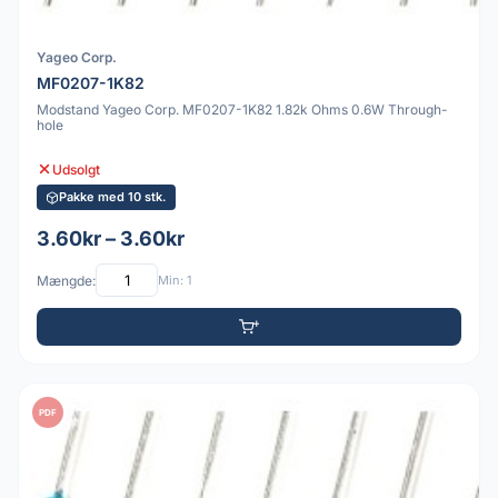
Yageo Corp.
MF0207-1K82
Modstand Yageo Corp. MF0207-1K82 1.82k Ohms 0.6W Through-
hole
Udsolgt
Pakke med 10 stk.
3.60kr – 3.60kr
Mængde:
Min: 1
PDF