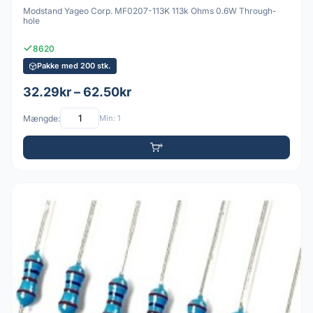
Modstand Yageo Corp. MF0207-113K 113k Ohms 0.6W Through-
hole
8620
Pakke med 200 stk.
32.29kr – 62.50kr
Mængde:
Min: 1