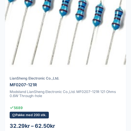
LianSheng Electronic Co.,Ltd.
MF0207-121R
Modstand LianSheng Electronic Co.,Ltd. MF0207-121R 121 Ohms
0.6W Through-hole
5689
Pakke med 200 stk.
32.29kr – 62.50kr