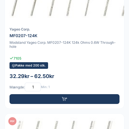
Yageo Corp.
MF0207-124K
Modstand Yageo Corp. MF0207-124K 124k Ohms 0.6W Through-
hole
7105
Pakke med 200 stk.
32.29kr – 62.50kr
Mængde:
Min: 1
PDF