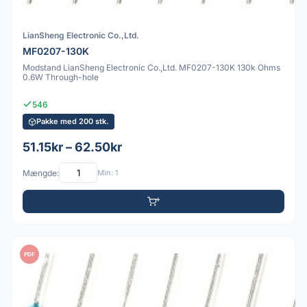
LianSheng Electronic Co.,Ltd.
MF0207-130K
Modstand LianSheng Electronic Co.,Ltd. MF0207-130K 130k Ohms
0.6W Through-hole
546
Pakke med 200 stk.
51.15kr – 62.50kr
Mængde:
Min: 1
PDF