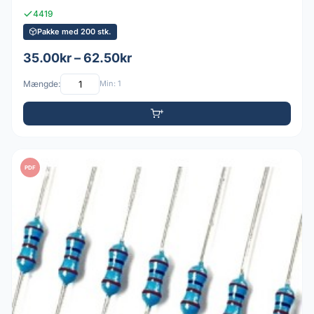
4419
Pakke med 200 stk.
35.00kr – 62.50kr
Mængde:
Min: 1
PDF