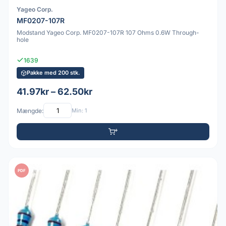
Yageo Corp.
MF0207-107R
Modstand Yageo Corp. MF0207-107R 107 Ohms 0.6W Through-
hole
1639
Pakke med 200 stk.
41.97kr – 62.50kr
Mængde:
Min: 1
PDF