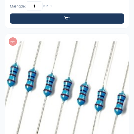
Mængde:
Min: 1
PDF