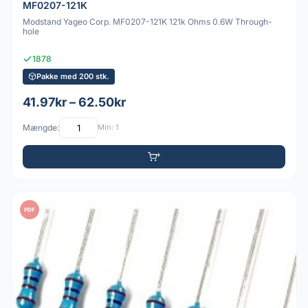
MF0207-121K
Modstand Yageo Corp. MF0207-121K 121k Ohms 0.6W Through-
hole
1878
Pakke med 200 stk.
41.97kr – 62.50kr
Mængde:
Min: 1
PDF