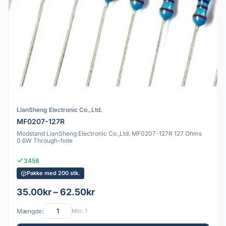
LianSheng Electronic Co.,Ltd.
MF0207-127R
Modstand LianSheng Electronic Co.,Ltd. MF0207-127R 127 Ohms
0.6W Through-hole
3458
Pakke med 200 stk.
35.00kr – 62.50kr
Mængde:
Min: 1