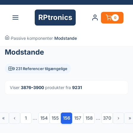
RPtronics
0
›
Passive komponenter
›
Modstande
Modstande
9 231 Referencer tilgængelige
Viser
3876–3900
produkter fra
9231
«
‹
1
...
154
155
156
157
158
...
370
›
»