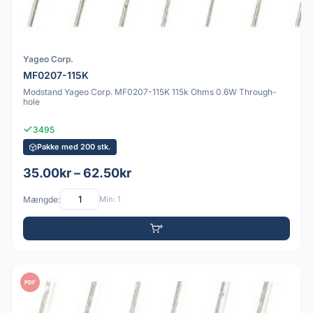
Yageo Corp.
MF0207-115K
Modstand Yageo Corp. MF0207-115K 115k Ohms 0.6W Through-
hole
3495
Pakke med 200 stk.
35.00kr – 62.50kr
Mængde:
Min: 1
PDF