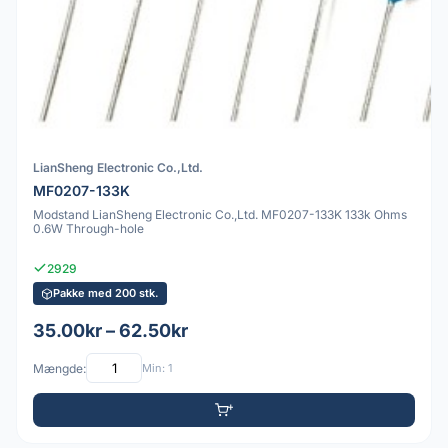
LianSheng Electronic Co.,Ltd.
MF0207-133K
Modstand LianSheng Electronic Co.,Ltd. MF0207-133K 133k Ohms
0.6W Through-hole
2929
Pakke med 200 stk.
35.00kr – 62.50kr
Mængde:
Min: 1