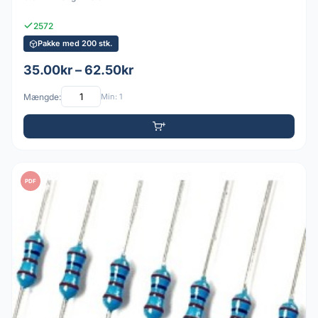
2572
Pakke med 200 stk.
35.00kr – 62.50kr
Mængde:
Min: 1
PDF