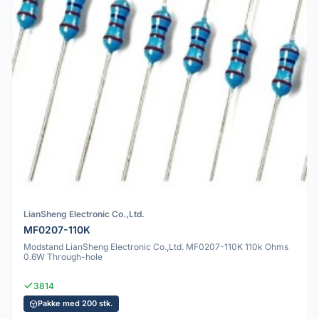
LianSheng Electronic Co.,Ltd.
MF0207-110K
Modstand LianSheng Electronic Co.,Ltd. MF0207-110K 110k Ohms
0.6W Through-hole
3814
Pakke med 200 stk.