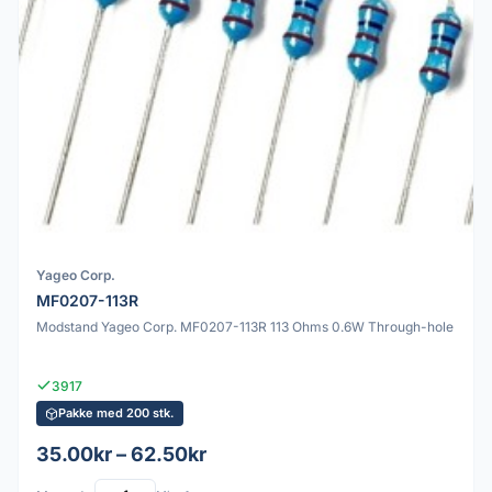
Yageo Corp.
MF0207-113R
Modstand Yageo Corp. MF0207-113R 113 Ohms 0.6W Through-hole
3917
Pakke med 200 stk.
35.00kr – 62.50kr