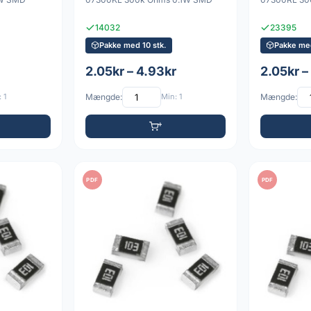
14032
23395
Pakke med 10 stk.
Pakke med
2.05kr – 4.93kr
2.05kr –
 1
Mængde:
Min: 1
Mængde:
PDF
PDF