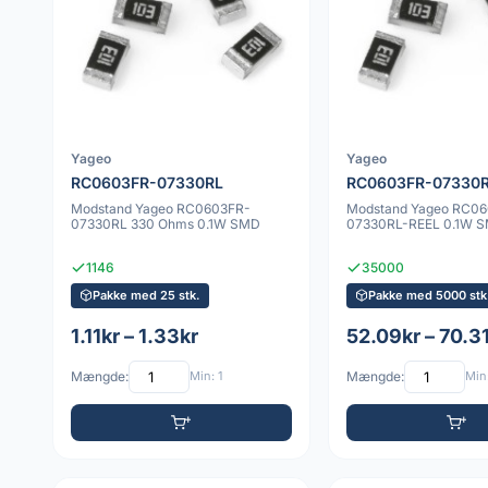
Yageo
Yageo
RC0603FR-07330RL
RC0603FR-07330R
Modstand Yageo RC0603FR-
Modstand Yageo RC0
07330RL 330 Ohms 0.1W SMD
07330RL-REEL 0.1W 
1146
35000
Pakke med 25 stk.
Pakke med 5000 stk
1.11kr – 1.33kr
52.09kr – 70.3
Mængde:
Min: 1
Mængde:
Min: