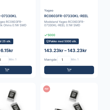
Yageo
-07330KL
RC0603FR-07330KL-REEL
ageo RC0603FR-
Modstand Yageo RC0603FR-
0k Ohms 0.1W SMD
07330KL-REEL 0.1W SMD
5000
 25 stk.
Pakke med 5000 stk.
 6.15kr
143.23kr – 143.23kr
Min: 1
Mængde:
Min: 1
PDF