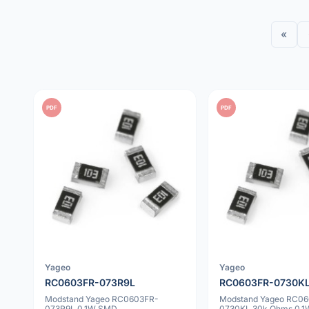
«
PDF
PDF
Yageo
Yageo
RC0603FR-073R9L
RC0603FR-0730K
Modstand Yageo RC0603FR-
Modstand Yageo RC0
073R9L 0.1W SMD
0730KL 30k Ohms 0.