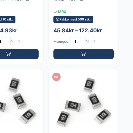
1300
 10 stk.
Pakke med 500 stk.
 4.93kr
45.84kr – 122.40kr
Min: 1
Mængde:
Min: 1
PDF