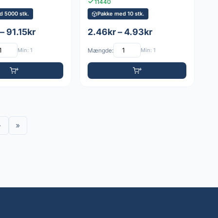
11440
d 5000 stk.
Pakke med 10 stk.
– 91.15kr
2.46kr – 4.93kr
Min: 1
Mængde:
Min: 1
›
»