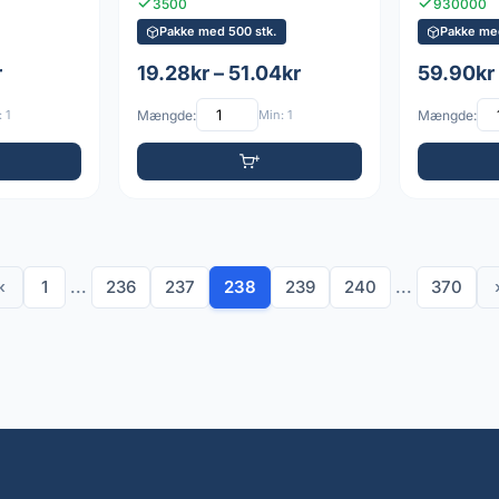
3500
930000
Pakke med 500 stk.
Pakke me
r
19.28kr – 51.04kr
59.90kr 
 1
Mængde:
Min: 1
Mængde:
‹
1
...
236
237
238
239
240
...
370