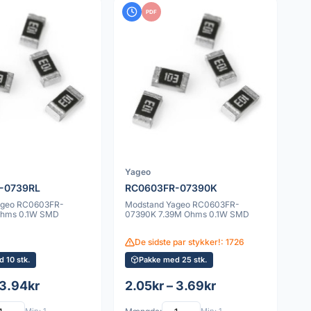
PDF
Yageo
-0739RL
RC0603FR-07390K
ageo RC0603FR-
Modstand Yageo RC0603FR-
Ohms 0.1W SMD
07390K 7.39M Ohms 0.1W SMD
De sidste par stykker!: 1726
 10 stk.
Pakke med 25 stk.
 3.94kr
2.05kr – 3.69kr