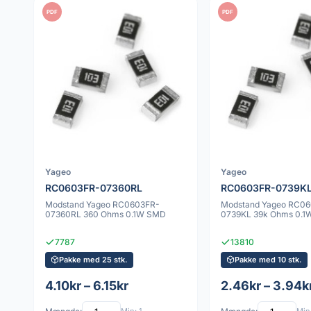
PDF
PDF
Yageo
Yageo
RC0603FR-07360RL
RC0603FR-0739K
Modstand Yageo RC0603FR-
Modstand Yageo RC0
07360RL 360 Ohms 0.1W SMD
0739KL 39k Ohms 0.
7787
13810
Pakke med 25 stk.
Pakke med 10 stk.
4.10kr – 6.15kr
2.46kr – 3.94k