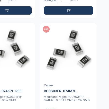
Min: 1
Mængde:
Min: 1
PDF
Yageo
-074K7L-REEL
RC0603FR-074M7L
ageo RC0603FR-
Modstand Yageo RC0603FR-
L 0.1W SMD
074M7L 0.0047 Ohms 0.1W SMD