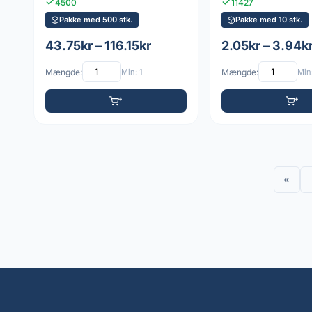
4500
11427
Pakke med 500 stk.
Pakke med 10 stk.
43.75kr – 116.15kr
2.05kr – 3.94k
Mængde:
Min: 1
Mængde:
Min:
«