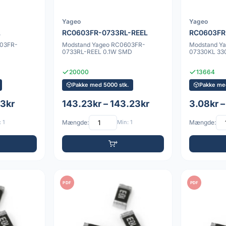
Yageo
Yageo
L
RC0603FR-0733RL-REEL
RC0603FR
603FR-
Modstand Yageo RC0603FR-
Modstand Y
0733RL-REEL 0.1W SMD
07330KL 33
20000
13664
Pakke med 5000 stk.
Pakke med
23kr
143.23kr – 143.23kr
3.08kr –
 1
Mængde:
Min: 1
Mængde:
PDF
PDF