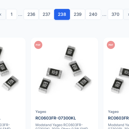
‹
1
...
236
237
238
239
240
...
370
PDF
PDF
Yageo
Yageo
L
RC0603FR-07300KL
RC0603FR
603FR-
Modstand Yageo RC0603FR-
Modstand Y
1W SMD
07300KL 300k Ohms 0.1W SMD
07300RL 30