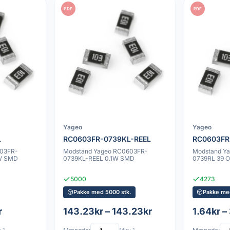
PDF
PDF
Yageo
Yageo
L
RC0603FR-0739KL-REEL
RC0603FR
603FR-
Modstand Yageo RC0603FR-
Modstand Y
1W SMD
0739KL-REEL 0.1W SMD
0739RL 39 
5000
4273
Pakke med 5000 stk.
Pakke med
r
143.23kr – 143.23kr
1.64kr –