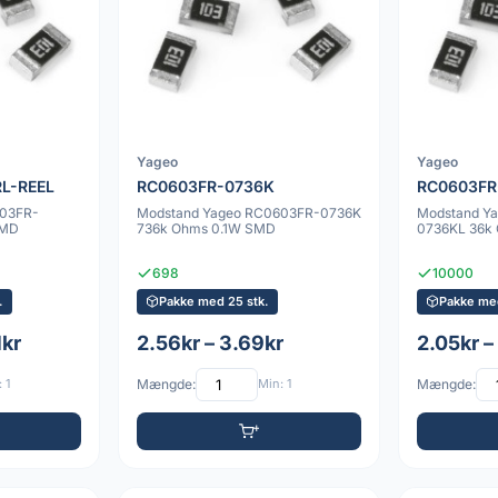
Yageo
Yageo
L-REEL
RC0603FR-0736K
RC0603FR
603FR-
Modstand Yageo RC0603FR-0736K
Modstand Y
SMD
736k Ohms 0.1W SMD
0736KL 36k
698
10000
.
Pakke med 25 stk.
Pakke med
1kr
2.56kr – 3.69kr
2.05kr –
 1
Mængde:
Min: 1
Mængde: