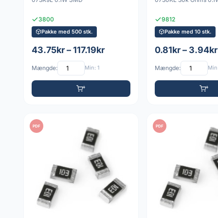
3800
9812
Pakke med 500 stk.
Pakke med 10 stk.
43.75kr – 117.19kr
0.81kr – 3.94kr
Mængde:
Min: 1
Mængde:
Min:
PDF
PDF