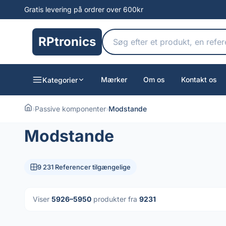
Gratis levering på ordrer over 600kr
RPtronics
Mærker
Om os
Kontakt os
Kategorier
›
Passive komponenter
›
Modstande
Modstande
9 231 Referencer tilgængelige
Viser
5926–5950
produkter fra
9231