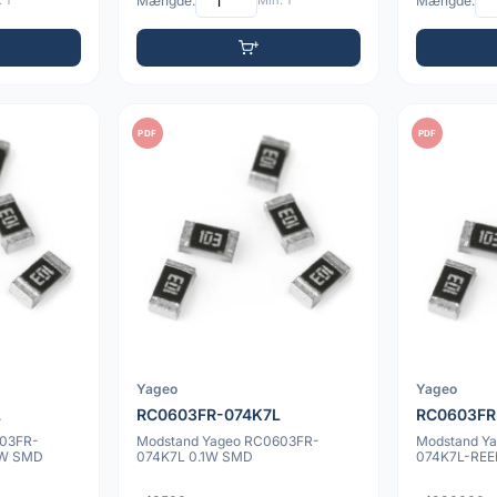
 1
Mængde:
Min: 1
Mængde:
PDF
PDF
Yageo
Yageo
L
RC0603FR-074K7L
RC0603FR
603FR-
Modstand Yageo RC0603FR-
Modstand Y
1W SMD
074K7L 0.1W SMD
074K7L-REE