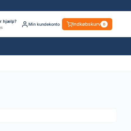
r hjælp?
Indkøbskurv
Min kundekonto
0
os