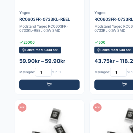
Yageo
Yageo
RC0603FR-0733KL-REEL
RC0603FR-0733R
Modstand Yageo RC0603FR-
Modstand Yageo RC0
0733KL-REEL 0.1W SMD
0733RL 0.1W SMD
25000
500
Pakke med 5000 stk.
Pakke med 500 stk.
59.90kr – 59.90kr
43.75kr – 118.
Mængde:
Min: 1
Mængde:
Min:
PDF
PDF