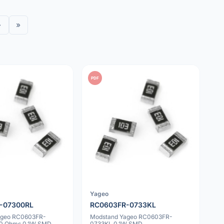
›
»
PDF
Yageo
-07300RL
RC0603FR-0733KL
ageo RC0603FR-
Modstand Yageo RC0603FR-
0 Ohms 0.1W SMD
0733KL 0.1W SMD