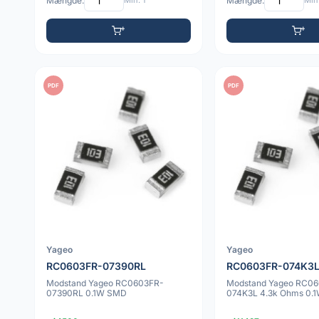
Mængde:
Min: 1
Mængde:
Min:
PDF
PDF
Yageo
Yageo
RC0603FR-07390RL
RC0603FR-074K3
Modstand Yageo RC0603FR-
Modstand Yageo RC0
07390RL 0.1W SMD
074K3L 4.3k Ohms 0.