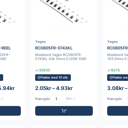
Yageo
Yageo
-REEL
RC0805FR-0743KL
RC0805FR
805FR-
Modstand Yageo RC0805FR-
Modstand Y
 SMD
0743KL 43k Ohms 0.125W SMD
743 Ohms 0
20935
8370
.
Pakke med 10 stk.
Pakke med
5.94kr
2.05kr – 4.93kr
3.08kr –
 1
Mængde:
Min: 1
Mængde: