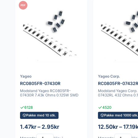
PDF
Yageo
Yageo Corp.
RC0805FR-07430R
RC0805FR-07432
Modstand Yageo RC0805FR-
Modstand Yageo Corp
07430R 7.43k Ohms 0.125W SMD
07432RL 432 Ohms 0
6128
4520
Pakke med 10 stk.
Pakke med 1000 stk
1.47kr – 2.95kr
12.50kr – 17.19