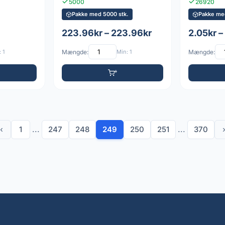
5000
26920
Pakke med 5000 stk.
Pakke med
223.96kr – 223.96kr
2.05kr –
 1
Mængde:
Min: 1
Mængde:
‹
1
...
247
248
249
250
251
...
370