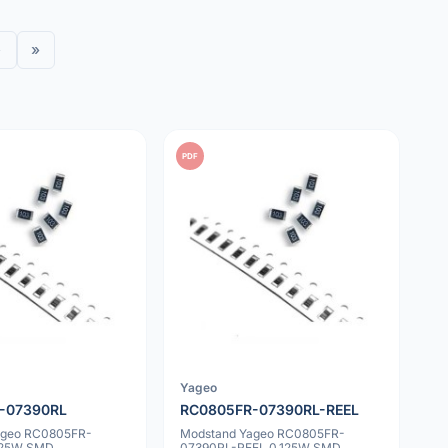
›
»
PDF
Yageo
-07390RL
RC0805FR-07390RL-REEL
ageo RC0805FR-
Modstand Yageo RC0805FR-
125W SMD
07390RL-REEL 0.125W SMD