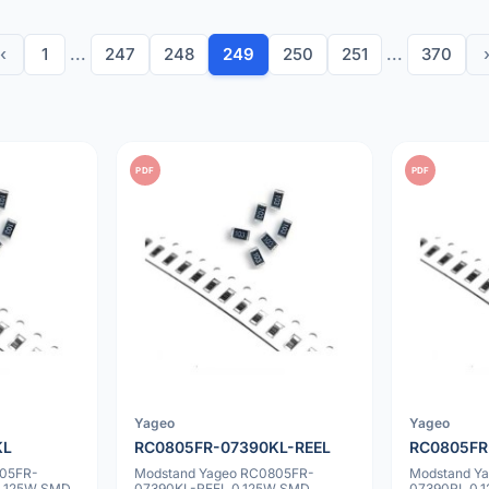
‹
1
...
247
248
249
250
251
...
370
PDF
PDF
Yageo
Yageo
KL
RC0805FR-07390KL-REEL
RC0805FR
805FR-
Modstand Yageo RC0805FR-
Modstand Y
0.125W SMD
07390KL-REEL 0.125W SMD
07390RL 0.