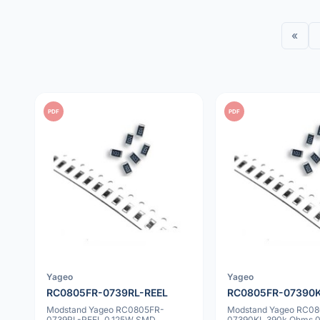
«
PDF
PDF
Yageo
Yageo
RC0805FR-0739RL-REEL
RC0805FR-07390
Modstand Yageo RC0805FR-
Modstand Yageo RC0
0739RL-REEL 0.125W SMD
07390KL 390k Ohms 