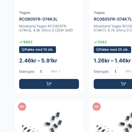
Yageo
Yageo
RC0805FR-074K3L
RC0805FR-074K7L
Modstand Yageo RC0805FR-
Modstand Yageo RC0
074K3L 4.3k Ohms 0.125W SMD
074K7L 4.7k Ohms 0.
9662
2362
Pakke med 10 stk.
Pakke med 25 stk.
2.46kr – 5.91kr
1.26kr – 1.46kr
Mængde:
Min: 1
Mængde:
Min:
PDF
PDF