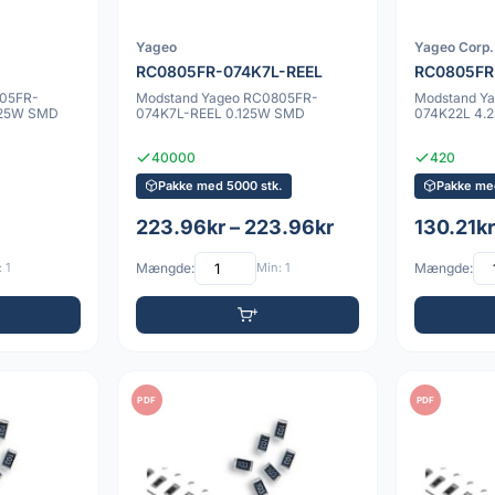
Yageo
Yageo Corp.
RC0805FR-074K7L-REEL
RC0805FR
805FR-
Modstand Yageo RC0805FR-
Modstand Y
125W SMD
074K7L-REEL 0.125W SMD
074K22L 4.
40000
420
Pakke med 5000 stk.
Pakke me
223.96kr – 223.96kr
130.21kr
 1
Mængde:
Min: 1
Mængde:
PDF
PDF