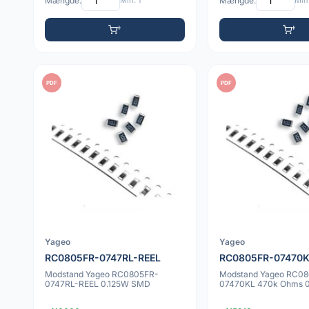
Mængde:
Min: 1
Mængde:
Min:
PDF
PDF
Yageo
Yageo
RC0805FR-0747RL-REEL
RC0805FR-07470
Modstand Yageo RC0805FR-
Modstand Yageo RC0
0747RL-REEL 0.125W SMD
07470KL 470k Ohms 