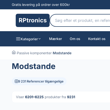
Gratis levering på ordrer over 600kr
RPtronics
Mærker
Om os
Kontakt os
Kategorier
›
Passive komponenter
›
Modstande
Modstande
9 231 Referencer tilgængelige
Viser
6201–6225
produkter fra
9231