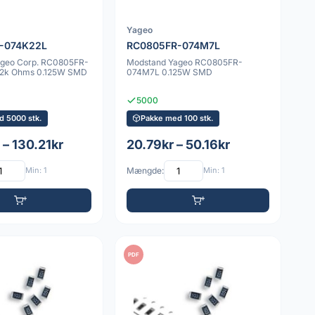
Yageo
-074K22L
RC0805FR-074M7L
ageo Corp. RC0805FR-
Modstand Yageo RC0805FR-
22k Ohms 0.125W SMD
074M7L 0.125W SMD
5000
d 5000 stk.
Pakke med 100 stk.
 – 130.21kr
20.79kr – 50.16kr
Min: 1
Mængde:
Min: 1
PDF