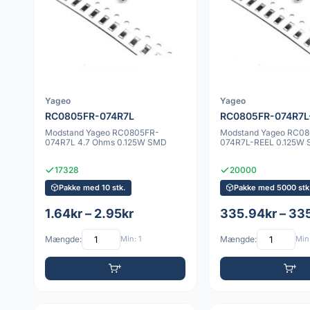
Yageo
Yageo
RC0805FR-074R7L
RC0805FR-074R7L
Modstand Yageo RC0805FR-
Modstand Yageo RC0
074R7L 4.7 Ohms 0.125W SMD
074R7L-REEL 0.125W
17328
20000
Pakke med 10 stk.
Pakke med 5000 stk
1.64kr – 2.95kr
335.94kr – 33
Mængde:
Min: 1
Mængde:
Min: