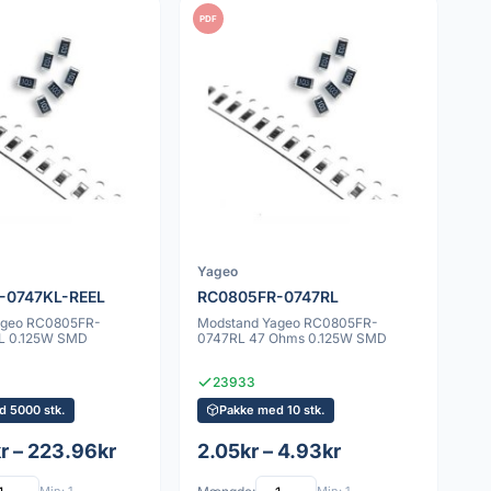
PDF
Yageo
-0747KL-REEL
RC0805FR-0747RL
ageo RC0805FR-
Modstand Yageo RC0805FR-
L 0.125W SMD
0747RL 47 Ohms 0.125W SMD
23933
d 5000 stk.
Pakke med 10 stk.
r – 223.96kr
2.05kr – 4.93kr