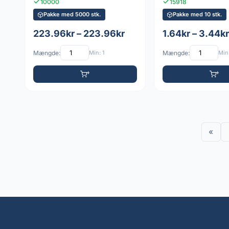
10000
15918
Pakke med 5000 stk.
Pakke med 10 stk.
223.96kr – 223.96kr
1.64kr – 3.44kr
Mængde:
Min: 1
Mængde:
Min:
«