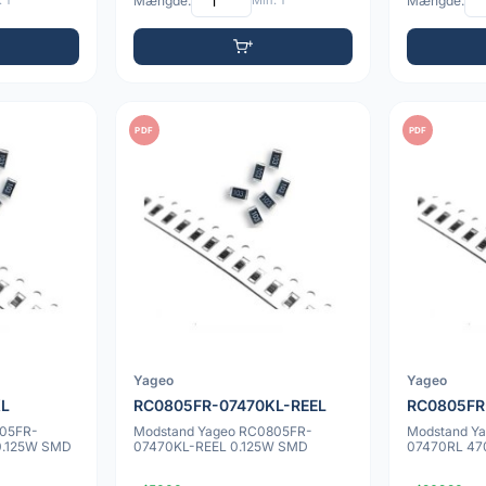
 1
Mængde:
Min: 1
Mængde:
PDF
PDF
Yageo
Yageo
KL
RC0805FR-07470KL-REEL
RC0805FR
805FR-
Modstand Yageo RC0805FR-
Modstand Y
0.125W SMD
07470KL-REEL 0.125W SMD
07470RL 47