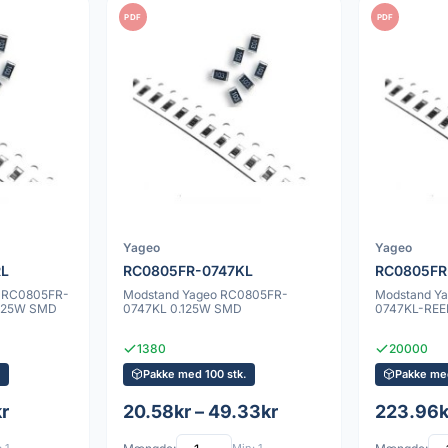
PDF
PDF
Yageo
Yageo
RL
RC0805FR-0747KL
RC0805FR
. RC0805FR-
Modstand Yageo RC0805FR-
Modstand Y
.125W SMD
0747KL 0.125W SMD
0747KL-REE
1380
20000
.
Pakke med 100 stk.
Pakke me
kr
20.58kr – 49.33kr
223.96k