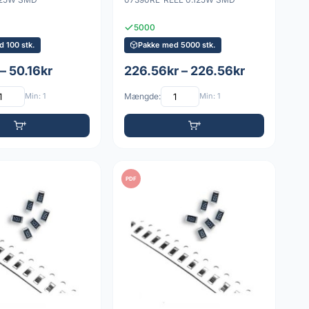
5000
 100 stk.
Pakke med 5000 stk.
– 50.16kr
226.56kr – 226.56kr
Min: 1
Mængde:
Min: 1
PDF