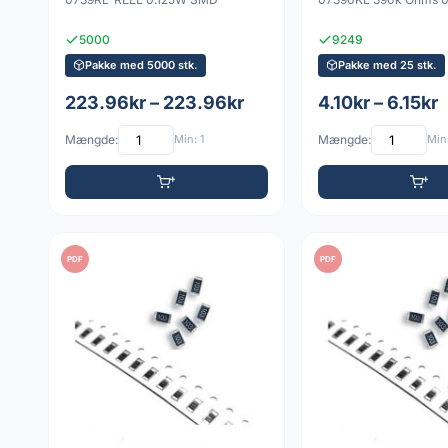
5000
9249
Pakke med 5000 stk.
Pakke med 25 stk.
223.96kr – 223.96kr
4.10kr – 6.15kr
Mængde:
Min: 1
Mængde:
Min:
PDF
PDF