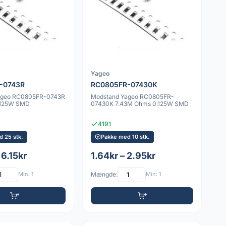
Yageo
-0743R
RC0805FR-07430K
ageo RC0805FR-0743R
Modstand Yageo RC0805FR-
.125W SMD
07430K 7.43M Ohms 0.125W SMD
4191
 25 stk.
Pakke med 10 stk.
 6.15kr
1.64kr – 2.95kr
Min: 1
Mængde:
Min: 1