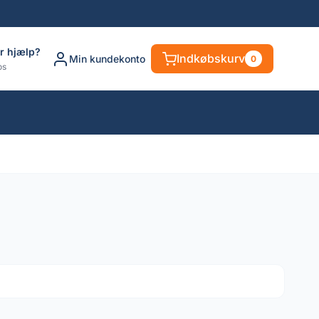
r hjælp?
Indkøbskurv
Min kundekonto
0
os