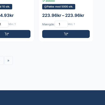
30000
 10 stk.
Pakke med 5000 stk.
 4.93kr
223.96kr – 223.96kr
Min: 1
Mængde:
Min: 1
›
»