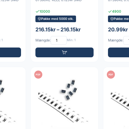
10000
4900
Pakke med 5000 stk.
Pakke med
216.15kr – 216.15kr
20.99kr 
 1
Mængde:
Min: 1
Mængde:
PDF
PDF