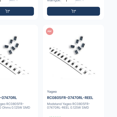
Min: 1
Mængde:
Min: 1
PDF
Yageo
-07470RL
RC0805FR-07470RL-REEL
ageo RC0805FR-
Modstand Yageo RC0805FR-
0 Ohms 0.125W SMD
07470RL-REEL 0.125W SMD