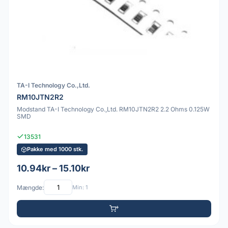
TA-I Technology Co.,Ltd.
RM10JTN2R2
Modstand TA-I Technology Co.,Ltd. RM10JTN2R2 2.2 Ohms 0.125W
SMD
13531
Pakke med 1000 stk.
10.94kr – 15.10kr
Mængde:
Min: 1