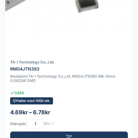
TA-I Technology Co.,Ltd.
RM04JTN393
Modstand TA-I Technology Co.,Ltd. RM04JTN393 39k Ohms
0.0625W SMD
3485
Pakke med 1000 stk.
4.69kr – 6.78kr
Mængde:
Min: 1