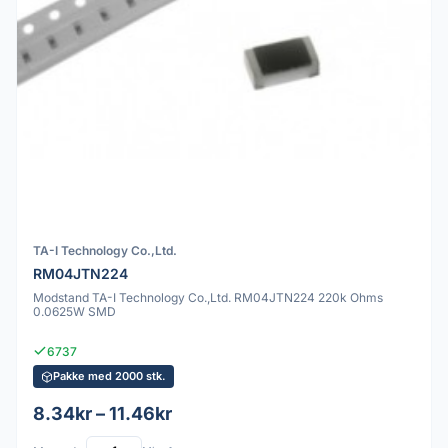
TA-I Technology Co.,Ltd.
RM04JTN224
Modstand TA-I Technology Co.,Ltd. RM04JTN224 220k Ohms
0.0625W SMD
6737
Pakke med 2000 stk.
8.34kr – 11.46kr