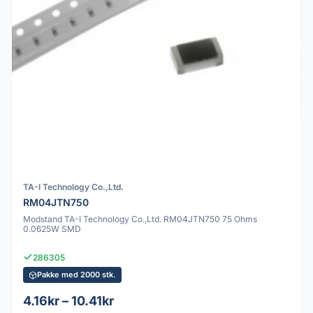
TA-I Technology Co.,Ltd.
RM04JTN750
Modstand TA-I Technology Co.,Ltd. RM04JTN750 75 Ohms
0.0625W SMD
286305
Pakke med 2000 stk.
4.16kr – 10.41kr