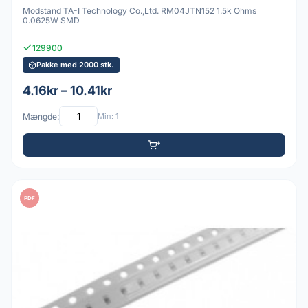
Modstand TA-I Technology Co.,Ltd. RM04JTN152 1.5k Ohms
0.0625W SMD
129900
Pakke med 2000 stk.
4.16kr – 10.41kr
Mængde:
Min: 1
PDF