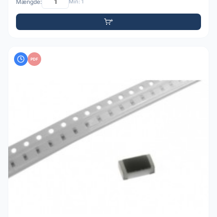
Mængde:
Min: 1
PDF