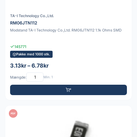
TA-I Technology Co.,Ltd.
RM06JTN112
Modstand TA-I Technology Co.,Ltd. RM06JTN112 1.1k Ohms SMD
145771
Pakke med 1000 stk.
3.13kr – 6.78kr
Mængde:
Min: 1
PDF