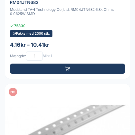
RM04JTN682
Modstand TA-I Technology Co.,Ltd. RM04JTN682 6.8k Ohms
0.0625W SMD
75830
Pakke med 2000 stk.
4.16kr – 10.41kr
Mængde:
Min: 1
PDF