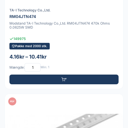
TA-I Technology Co.,Ltd.
RM04JTN474
Modstand TA-I Technology Co.,Ltd. RM04JTN474 470k Ohms
0.0625W SMD
149975
Pakke med 2000 stk.
4.16kr – 10.41kr
Mængde:
Min: 1
PDF