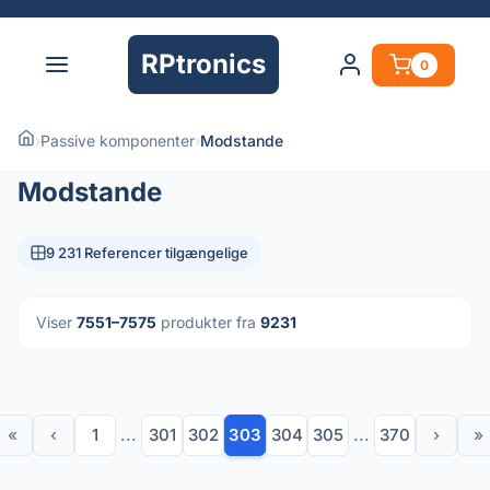
RPtronics
0
›
Passive komponenter
›
Modstande
Modstande
9 231 Referencer tilgængelige
Viser
7551–7575
produkter fra
9231
«
‹
1
...
301
302
303
304
305
...
370
›
»