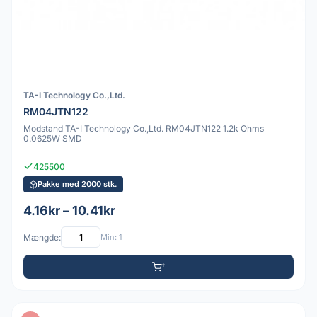
TA-I Technology Co.,Ltd.
RM04JTN122
Modstand TA-I Technology Co.,Ltd. RM04JTN122 1.2k Ohms
0.0625W SMD
425500
Pakke med 2000 stk.
4.16kr – 10.41kr
Mængde:
Min: 1