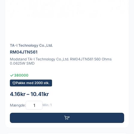
TA-I Technology Co.,Ltd.
RM04JTN561
Modstand TA-I Technology Co.,Ltd. RM04JTN561 560 Ohms
0.0625W SMD
380000
Pakke med 2000 stk.
4.16kr – 10.41kr
Mængde:
Min: 1