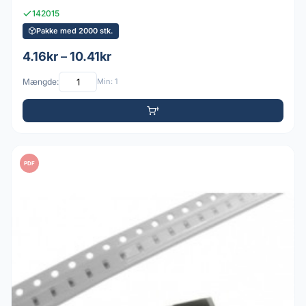
142015
Pakke med 2000 stk.
4.16kr – 10.41kr
Mængde:
Min: 1
PDF