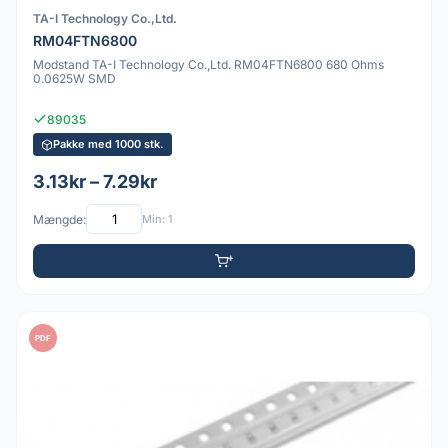
TA-I Technology Co.,Ltd.
RM04FTN6800
Modstand TA-I Technology Co.,Ltd. RM04FTN6800 680 Ohms
0.0625W SMD
89035
Pakke med 1000 stk.
3.13kr – 7.29kr
Mængde:
Min: 1
PDF