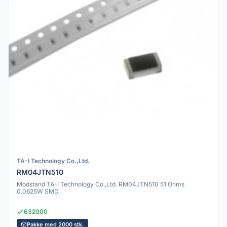
TA-I Technology Co.,Ltd.
RM04JTN510
Modstand TA-I Technology Co.,Ltd. RM04JTN510 51 Ohms
0.0625W SMD
632000
Pakke med 2000 stk.