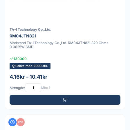
TA-I Technology Co.,Ltd.
RM04JTN821
Modstand TA-I Technology Co.,Ltd. RM04JTN821 820 Ohms
0.0625W SMD
130000
Pakke med 2000 stk.
4.16kr – 10.41kr
Mængde:
Min: 1
PDF