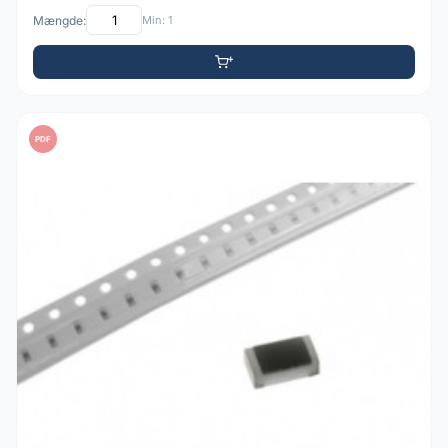
Mængde:
Min: 1
PDF