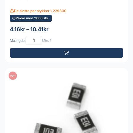
De sidste par stykker!: 229300
Pakke med 2000 stk.
4.16kr – 10.41kr
Mængde:
Min: 1
PDF