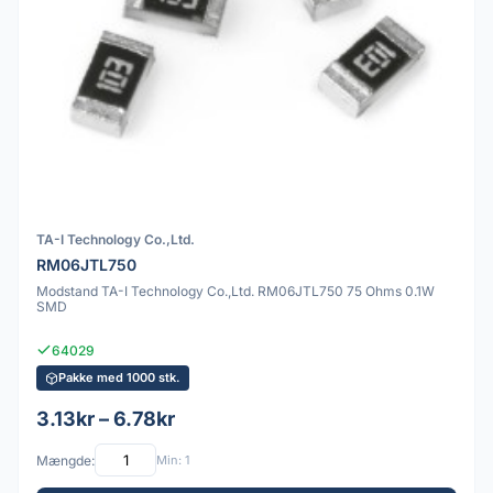
TA-I Technology Co.,Ltd.
RM06JTL750
Modstand TA-I Technology Co.,Ltd. RM06JTL750 75 Ohms 0.1W
SMD
64029
Pakke med 1000 stk.
3.13kr – 6.78kr
Mængde:
Min: 1