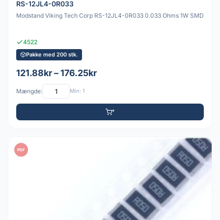
RS-12JL4-0R033
Modstand Viking Tech Corp RS-12JL4-0R033 0.033 Ohms 1W SMD
4522
Pakke med 200 stk.
121.88kr – 176.25kr
Mængde:
Min: 1
PDF