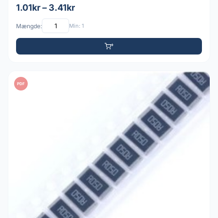
1.01kr – 3.41kr
Mængde:
Min: 1
PDF