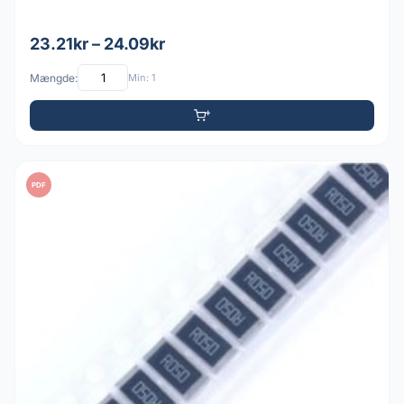
23.21kr – 24.09kr
Mængde:
Min: 1
PDF