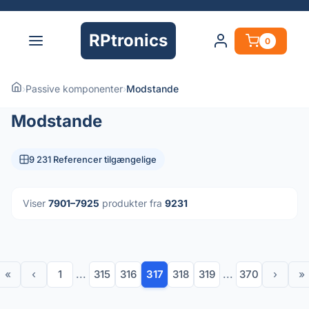
RPtronics
0
›
Passive komponenter
›
Modstande
Modstande
9 231 Referencer tilgængelige
Viser
7901–7925
produkter fra
9231
«
‹
1
...
315
316
317
318
319
...
370
›
»