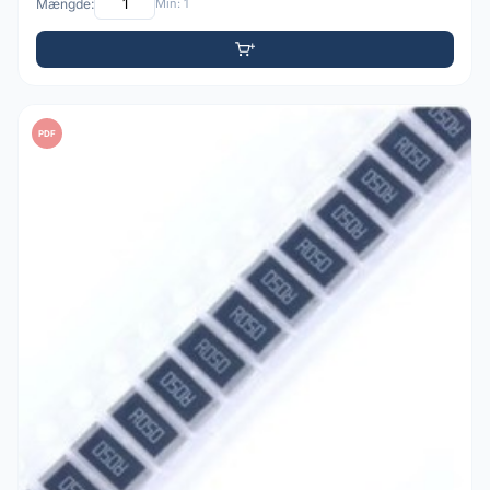
Mængde:
Min: 1
PDF