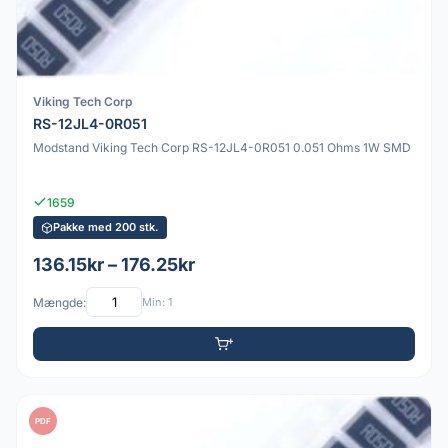
Viking Tech Corp
RS-12JL4-0R051
Modstand Viking Tech Corp RS-12JL4-0R051 0.051 Ohms 1W SMD
1659
Pakke med 200 stk.
136.15kr – 176.25kr
Mængde:
Min: 1
PDF