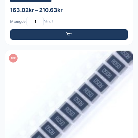
163.02kr – 210.63kr
Mængde:
Min: 1
PDF