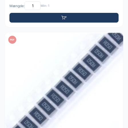
Mængde:
Min: 1
PDF