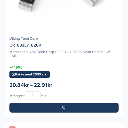
Viking Tech Corp
CR-03JL7-620K
Modstand Viking Tech Corp CR-03JL7-620K 620k Ohms 0.1W
SMD
4990
Pakke med 2000 stk.
20.84kr – 22.91kr
Mængde:
Min: 1