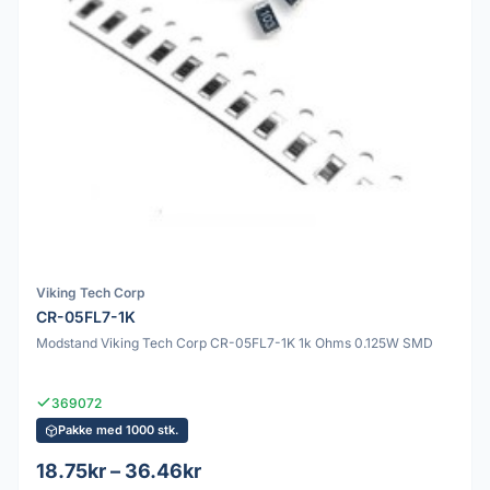
Viking Tech Corp
CR-05FL7-1K
Modstand Viking Tech Corp CR-05FL7-1K 1k Ohms 0.125W SMD
369072
Pakke med 1000 stk.
18.75kr – 36.46kr