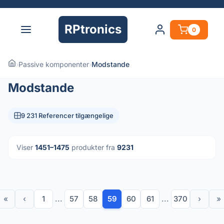
RPtronics
0
›
Passive komponenter
›
Modstande
Modstande
9 231 Referencer tilgængelige
Viser
1451–1475
produkter fra
9231
«
‹
1
...
57
58
59
60
61
...
370
›
»