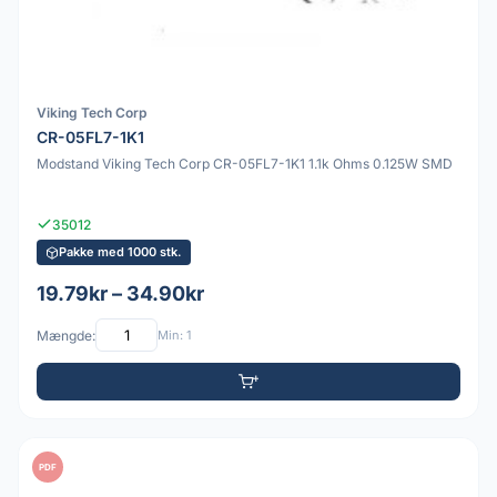
Viking Tech Corp
CR-05FL7-1K1
Modstand Viking Tech Corp CR-05FL7-1K1 1.1k Ohms 0.125W SMD
35012
Pakke med 1000 stk.
19.79kr – 34.90kr
Mængde:
Min: 1
PDF