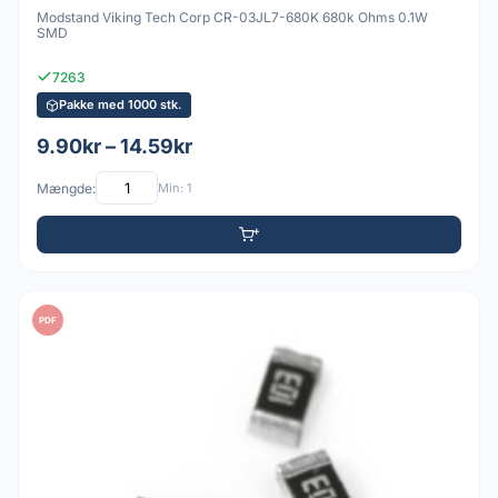
Modstand Viking Tech Corp CR-03JL7-680K 680k Ohms 0.1W
SMD
7263
Pakke med 1000 stk.
9.90kr – 14.59kr
Mængde:
Min: 1
PDF