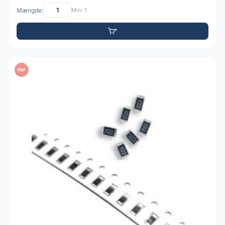
Mængde:
Min: 1
PDF