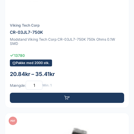
Viking Tech Corp
CR-03JL7-750K
Modstand Viking Tech Corp CR-03JL7-750K 750k Ohms 0.1W
SMD
13780
Pakke med 2000 stk.
20.84kr – 35.41kr
Mængde:
Min: 1
PDF