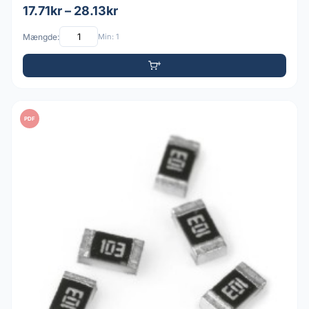
17.71kr – 28.13kr
Mængde:
Min: 1
PDF