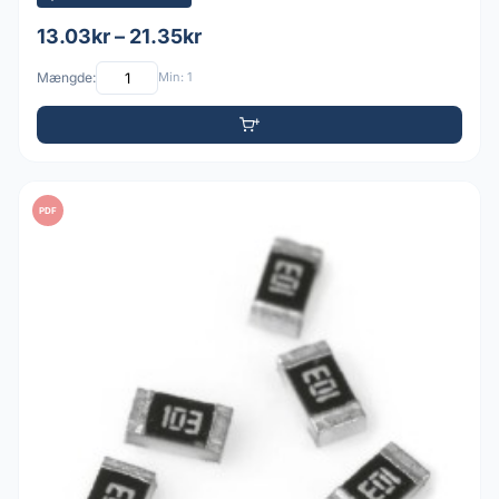
13.03kr – 21.35kr
Mængde:
Min: 1
PDF