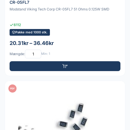
CR-05FL7
Modstand Viking Tech Corp CR-05FL7 51 Ohms 0.125W SMD
6112
Pakke med 1000 stk.
20.31kr – 36.46kr
Mængde:
Min: 1
PDF